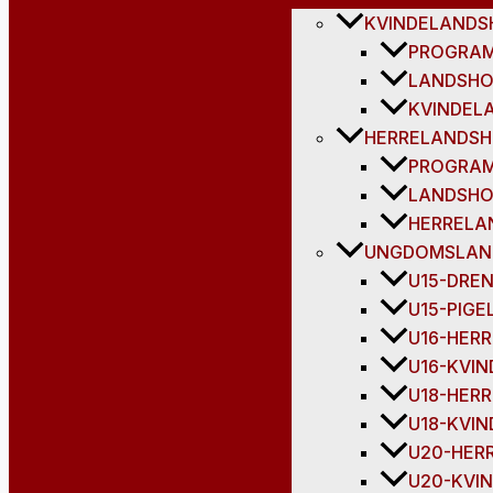
KVINDELANDS
PROGRA
LANDSHO
KVINDEL
HERRELANDSH
PROGRA
LANDSHO
HERRELA
UNGDOMSLAN
U15-DRE
U15-PIG
U16-HER
U16-KVI
U18-HER
U18-KVI
U20-HER
U20-KVI