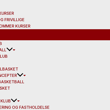
KURSER
G FRIVILLIGE
OMMER KURSER
B
ALL
KLUB
LBASKET
NCEPTER
 BASKETBALL
SKET
K
 KLUB
ERING OG FASTHOLDELSE