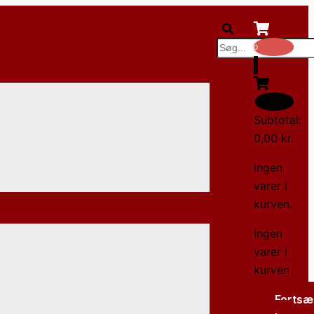
Søg
0
0
Subtotal:
0,00
kr.
Ingen
varer i
kurven.
Ingen
varer i
kurven.
Fortsæ