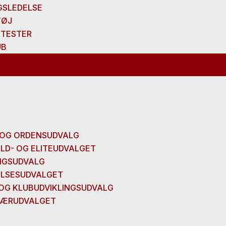
GSLEDELSE
TØJ
TESTER
UB
OG ORDENSUDVALG
LD- OG ELITEUDVALGET
NGSUDVALG
LSESUDVALGET
 OG KLUBUDVIKLINGSUDVALG
INÆRUDVALGET