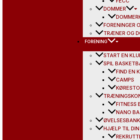
FECC
DOMMER
DOMMER
FORENINGER O
TRÆNER OG D
FORENING
START EN KLU
SPIL BASKETB
FIND EN 
CAMPS
KØRESTO
TRÆNINGSKO
FITNESS
NANO BA
ØVELSESBAN
HJÆLP TIL DIN
REKRUTT