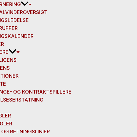
RNERING
ALVINDEROVERSIGT
NGSLEDELSE
RUPPER
NGSKALENDER
ER
LERE
LICENS
CENS
ATIONER
FTE
NGE- OG KONTRAKTSPILLERE
LSESERSTATNING
GLER
GLER
 OG RETNINGSLINIER