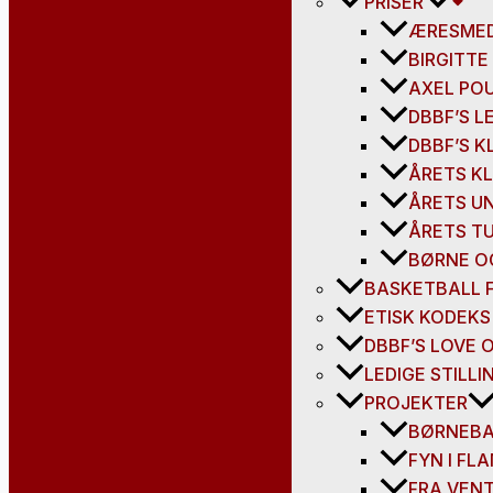
PRISER
ÆRESME
BIRGITT
AXEL PO
DBBF’S 
DBBF’S K
ÅRETS K
ÅRETS 
ÅRETS T
BØRNE O
BASKETBALL 
ETISK KODEKS
DBBF’S LOVE 
LEDIGE STILLI
PROJEKTER
BØRNEB
FYN I FL
FRA VENT