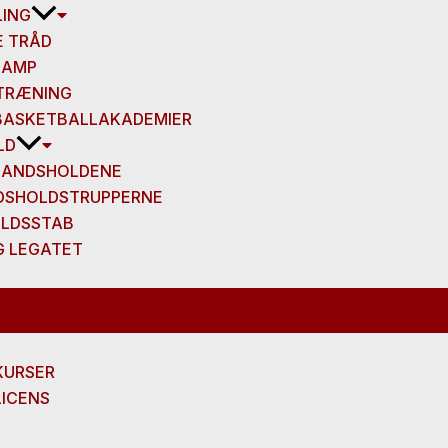
LING
E TRÅD
CAMP
TRÆNING
BASKETBALLAKADEMIER
LD
LANDSHOLDENE
DSHOLDSTRUPPERNE
LDSSTAB
G LEGATET
URSER
ICENS