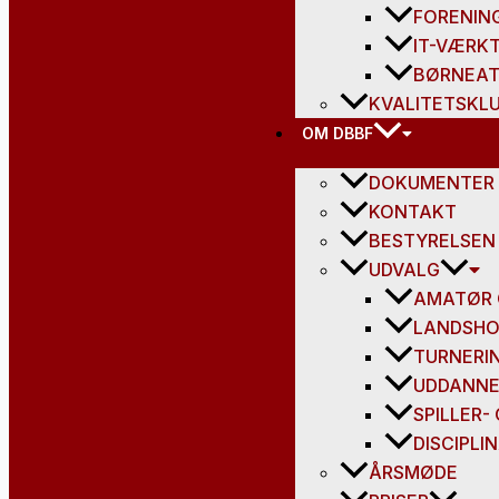
FORENIN
IT-VÆRK
BØRNEAT
KVALITETSKL
OM DBBF
DOKUMENTER
KONTAKT
BESTYRELSEN
UDVALG
AMATØR 
LANDSHO
TURNERI
UDDANNE
SPILLER-
DISCIPL
ÅRSMØDE