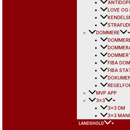
ANTIDOP
LOVE OG
KENDELSE
STRAFUD
DOMMERE
DOMMER
DOMMERA
DOMMERT
FIBA DO
FIBA STA
DOKUME
REGELFO
MVP APP
3×3
3×3 DM
3×3 MAN
LANDSHOLD