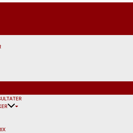
R
SULTATER
KER
IX