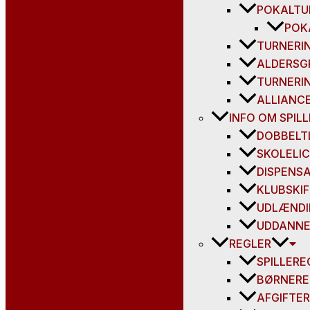
POKALTU
POK
TURNERI
ALDERSG
TURNERI
ALLIANC
INFO OM SPIL
DOBBELT
SKOLELI
DISPENS
KLUBSKI
UDLÆNDI
UDDANNE
REGLER
SPILLERE
BØRNERE
AFGIFTER