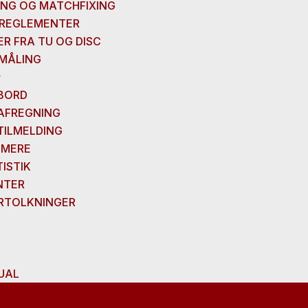
ING OG MATCHFIXING
 REGLEMENTER
R FRA TU OG DISC
MÅLING
BORD
FREGNING
ILMELDING
MMERE
TISTIK
NTER
RTOLKNINGER
UAL