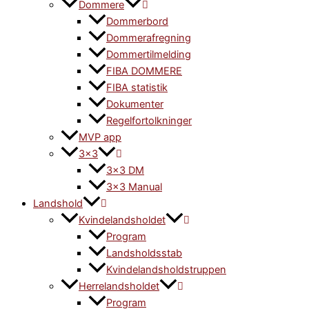
Dommere
Dommerbord
Dommerafregning
Dommertilmelding
FIBA DOMMERE
FIBA statistik
Dokumenter
Regelfortolkninger
MVP app
3×3
3×3 DM
3×3 Manual
Landshold
Kvindelandsholdet
Program
Landsholdsstab
Kvindelandsholdstruppen
Herrelandsholdet
Program