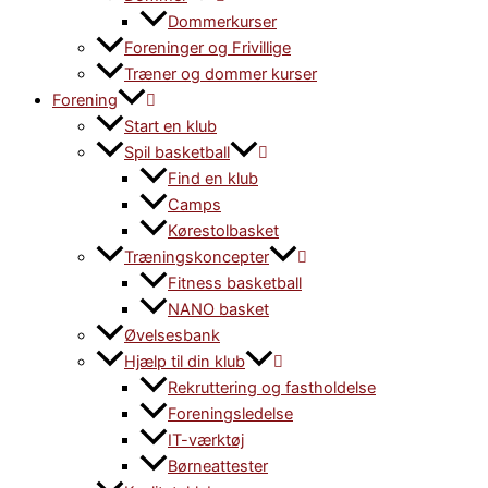
Dommerkurser
Foreninger og Frivillige
Træner og dommer kurser
Forening
Start en klub
Spil basketball
Find en klub
Camps
Kørestolbasket
Træningskoncepter
Fitness basketball
NANO basket
Øvelsesbank
Hjælp til din klub
Rekruttering og fastholdelse
Foreningsledelse
IT-værktøj
Børneattester