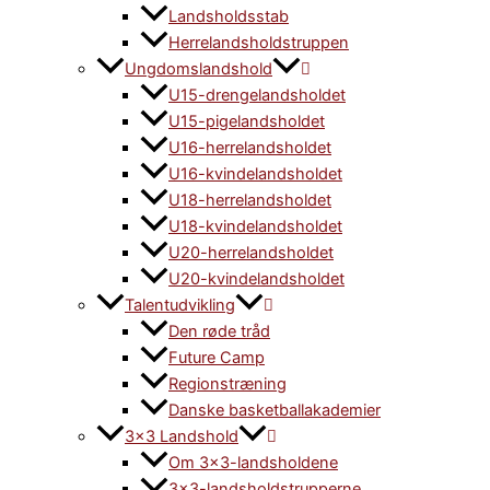
Landsholdsstab
Herrelandsholdstruppen
Ungdomslandshold
U15-drengelandsholdet
U15-pigelandsholdet
U16-herrelandsholdet
U16-kvindelandsholdet
U18-herrelandsholdet
U18-kvindelandsholdet
U20-herrelandsholdet
U20-kvindelandsholdet
Talentudvikling
Den røde tråd
Future Camp
Regionstræning
Danske basketballakademier
3×3 Landshold
Om 3×3-landsholdene
3×3-landsholdstrupperne