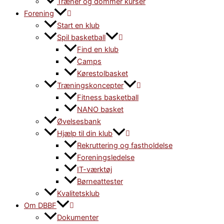
Træner og dommer kurser
Forening
Start en klub
Spil basketball
Find en klub
Camps
Kørestolbasket
Træningskoncepter
Fitness basketball
NANO basket
Øvelsesbank
Hjælp til din klub
Rekruttering og fastholdelse
Foreningsledelse
IT-værktøj
Børneattester
Kvalitetsklub
Om DBBF
Dokumenter