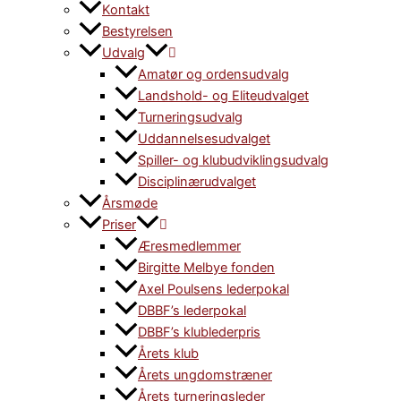
Kontakt
Bestyrelsen
Udvalg
Amatør og ordensudvalg
Landshold- og Eliteudvalget
Turneringsudvalg
Uddannelsesudvalget
Spiller- og klubudviklingsudvalg
Disciplinærudvalget
Årsmøde
Priser
Æresmedlemmer
Birgitte Melbye fonden
Axel Poulsens lederpokal
DBBF’s lederpokal
DBBF’s klublederpris
Årets klub
Årets ungdomstræner
Årets turneringsleder