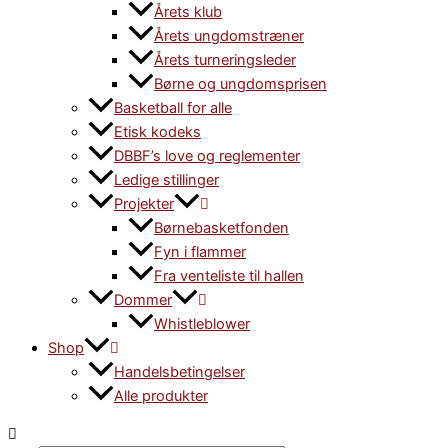
Årets klub
Årets ungdomstræner
Årets turneringsleder
Børne og ungdomsprisen
Basketball for alle
Etisk kodeks
DBBF’s love og reglementer
Ledige stillinger
Projekter
Børnebasketfonden
Fyn i flammer
Fra venteliste til hallen
Dommer
Whistleblower
Shop
Handelsbetingelser
Alle produkter