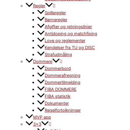
Regler
Spilleregler
Børneregler
Afgifter og retningslinier
Antidoping og matchfixing
Love og reglementer
Kendelser fra TU og DISC
Strafudmåling
Dommere
Dommerbord
Dommerafregning
Dommertilmelding
FIBA DOMMERE
FIBA statistik
Dokumenter
Regelfortolkninger
MVP app
3×3