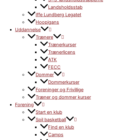
Landsholdsstab
Iffe Lundberg Legatet
Hoopigans
Uddannelse
Trænere
Trænerkurser
Trænerlicens
ATK
FECC
Dommer
Dommerkurser
Foreninger og Frivillige
Træner og dommer kurser
Forening
Start en klub
Spil basketball
Find en klub
Camps