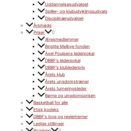
Uddannelsesudvalget
Spiller- og klubudviklingsudvalg
Disciplinærudvalget
Årsmøde
Priser
Æresmedlemmer
Birgitte Melbye fonden
Axel Poulsens lederpokal
DBBF’s lederpokal
DBBF’s klublederpris
Årets klub
Årets ungdomstræner
Årets turneringsleder
Børne og ungdomsprisen
Basketball for alle
Etisk kodeks
DBBF’s love og reglementer
Ledige stillinger
Projekter