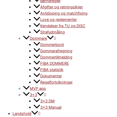
Børneregler
Afgifter og retningslinier
Antidoping og matchfixing
Love og reglementer
Kendelser fra TU og DISC
Strafudmåling
Dommere
Dommerbord
Dommerafregning
Dommertilmelding
FIBA DOMMERE
FIBA statistik
Dokumenter
Regelfortolkninger
MVP app
3×3
3×3 DM
3×3 Manual
Landshold