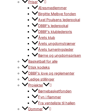
Priser
Æresmedlemmer
Birgitte Melbye fonden
Axel Poulsens lederpokal
DBBF’s lederpokal
DBBF’s klublederpris
Årets klub
Årets ungdomstræner
Årets turneringsleder
Børne og ungdomsprisen
Basketball for alle
Etisk kodeks
DBBF’s love og reglementer
Ledige stillinger
Projekter
Børnebasketfonden
Fyn i flammer
Fra venteliste til hallen
Dommer