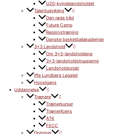
U20-kvindelandsholdet
Talentudvikling
Den røde tråd
Future Camp
Regionstræning
Danske basketballakademier
3×3 Landshold
Om 3×3-landsholdene
3×3-landsholdstrupperne
Landsholdsstab
Iffe Lundberg Legatet
Hoopigans
Uddannelse
Trænere
Trænerkurser
Trænerlicens
ATK
FECC
Dommer