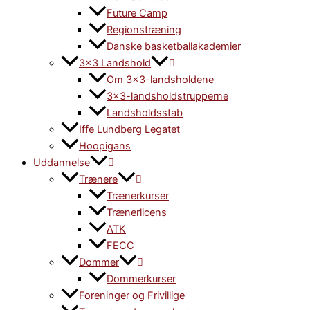
Future Camp
Regionstræning
Danske basketballakademier
3×3 Landshold
Om 3×3-landsholdene
3×3-landsholdstrupperne
Landsholdsstab
Iffe Lundberg Legatet
Hoopigans
Uddannelse
Trænere
Trænerkurser
Trænerlicens
ATK
FECC
Dommer
Dommerkurser
Foreninger og Frivillige