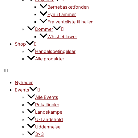
Børnebasketfonden
Fyn i flammer
Fra venteliste til hallen
Dommer
Whistleblower
Shop
Handelsbetingelser
Alle produkter
Nyheder
Events
Alle Events
Pokalfinaler
Landskampe
U-Landshold
Uddannelse
3×3