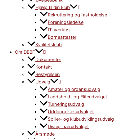
Øvelsesbank
Hjælp til din klub
Rekruttering og fastholdelse
Foreningsledelse
IT-værktøj
Børneattester
Kvalitetsklub
Om DBBF
Dokumenter
Kontakt
Bestyrelsen
Udvalg
Amatør og ordensudvalg
Landshold- og Eliteudvalget
Turneringsudvalg
Uddannelsesudvalget
Spiller- og klubudviklingsudvalg
Disciplinærudvalget
Årsmøde