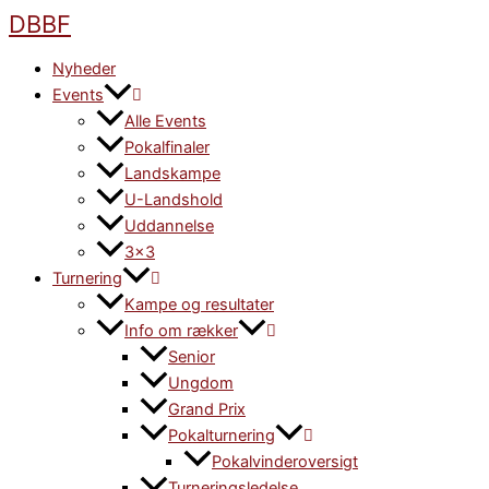
Gå
DBBF
til
indholdet
Nyheder
Events
Alle Events
Pokalfinaler
Landskampe
U-Landshold
Uddannelse
3×3
Turnering
Kampe og resultater
Info om rækker
Senior
Ungdom
Grand Prix
Pokalturnering
Pokalvinderoversigt
Turneringsledelse