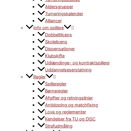
Aldersgrupper
Turneringskalender
Alliancer
Info om spillere
Dobbeltlicens
Skolelicens
Dispensationer
Klubskifte
Udlændinge- og kontraktspillere
Uddannelseserstatning
Regler
Spilleregler
Børneregler
Afgifter og retningslinier
Antidoping og matchfixing
Love og reglementer
Kendelser fra TU og DISC
Strafudmåling