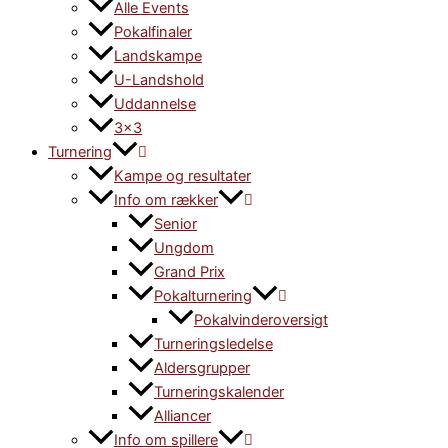
Alle Events
Pokalfinaler
Landskampe
U-Landshold
Uddannelse
3×3
Turnering
Kampe og resultater
Info om rækker
Senior
Ungdom
Grand Prix
Pokalturnering
Pokalvinderoversigt
Turneringsledelse
Aldersgrupper
Turneringskalender
Alliancer
Info om spillere