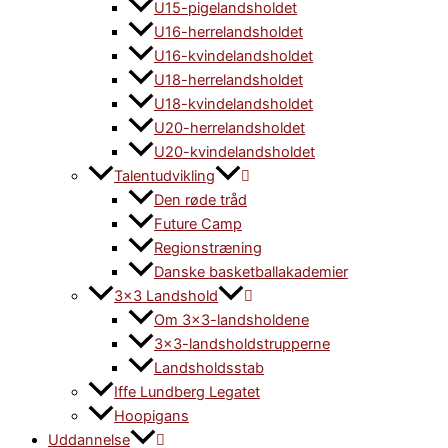
U15-pigelandsholdet
U16-herrelandsholdet
U16-kvindelandsholdet
U18-herrelandsholdet
U18-kvindelandsholdet
U20-herrelandsholdet
U20-kvindelandsholdet
Talentudvikling
Den røde tråd
Future Camp
Regionstræning
Danske basketballakademier
3×3 Landshold
Om 3×3-landsholdene
3×3-landsholdstrupperne
Landsholdsstab
Iffe Lundberg Legatet
Hoopigans
Uddannelse