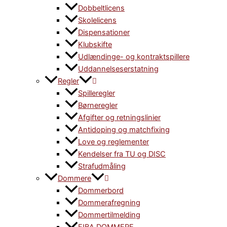
Dobbeltlicens
Skolelicens
Dispensationer
Klubskifte
Udlændinge- og kontraktspillere
Uddannelseserstatning
Regler
Spilleregler
Børneregler
Afgifter og retningslinier
Antidoping og matchfixing
Love og reglementer
Kendelser fra TU og DISC
Strafudmåling
Dommere
Dommerbord
Dommerafregning
Dommertilmelding