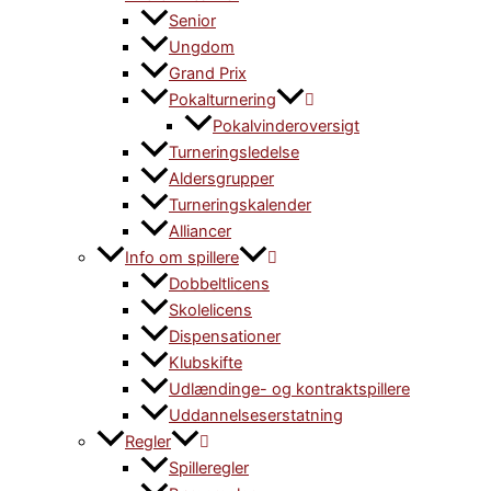
Senior
Ungdom
Grand Prix
Pokalturnering
Pokalvinderoversigt
Turneringsledelse
Aldersgrupper
Turneringskalender
Alliancer
Info om spillere
Dobbeltlicens
Skolelicens
Dispensationer
Klubskifte
Udlændinge- og kontraktspillere
Uddannelseserstatning
Regler
Spilleregler