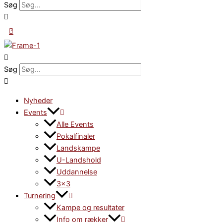
Søg
0
Søg
Nyheder
Events
Alle Events
Pokalfinaler
Landskampe
U-Landshold
Uddannelse
3×3
Turnering
Kampe og resultater
Info om rækker