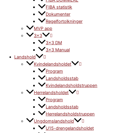
FIBA DOMMERE
FIBA statistik
Dokumenter
Regelfortolkninger
MVP app
3×3
3×3 DM
3×3 Manual
Landshold
Kvindelandsholdet
Program
Landsholdsstab
Kvindelandsholdstruppen
Herrelandsholdet
Program
Landsholdsstab
Herrelandsholdstruppen
Ungdomslandshold
U15-drengelandsholdet