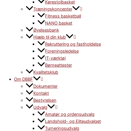
Kørestolbasket
Træningskoncepter
Fitness basketball
NANO basket
Øvelsesbank
Hjælp til din klub
Rekruttering og fastholdelse
Foreningsledelse
IT-værktøj
Børneattester
Kvalitetsklub
Om DBBF
Dokumenter
Kontakt
Bestyrelsen
Udvalg
Amatør og ordensudvalg
Landshold- og Eliteudvalget
Turneringsudvalg