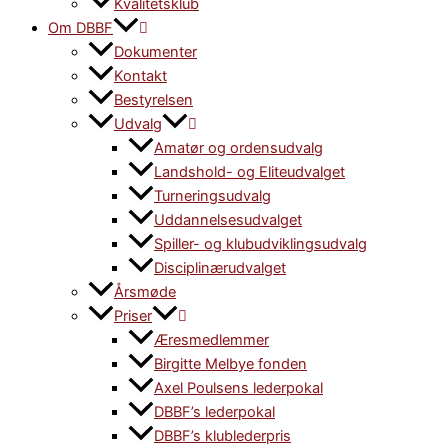
Kvalitetsklub
Om DBBF
Dokumenter
Kontakt
Bestyrelsen
Udvalg
Amatør og ordensudvalg
Landshold- og Eliteudvalget
Turneringsudvalg
Uddannelsesudvalget
Spiller- og klubudviklingsudvalg
Disciplinærudvalget
Årsmøde
Priser
Æresmedlemmer
Birgitte Melbye fonden
Axel Poulsens lederpokal
DBBF’s lederpokal
DBBF’s klublederpris