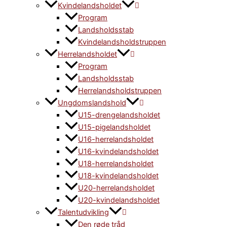
Kvindelandsholdet
Program
Landsholdsstab
Kvindelandsholdstruppen
Herrelandsholdet
Program
Landsholdsstab
Herrelandsholdstruppen
Ungdomslandshold
U15-drengelandsholdet
U15-pigelandsholdet
U16-herrelandsholdet
U16-kvindelandsholdet
U18-herrelandsholdet
U18-kvindelandsholdet
U20-herrelandsholdet
U20-kvindelandsholdet
Talentudvikling
Den røde tråd