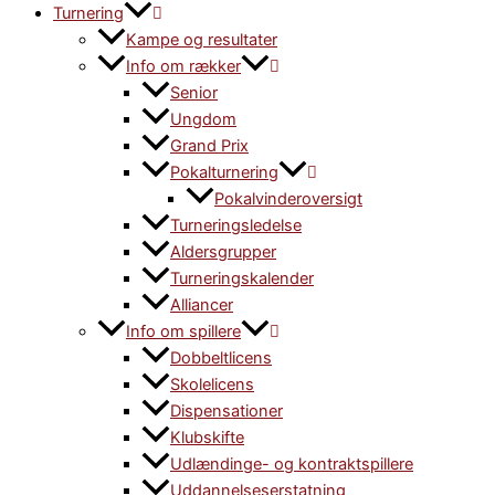
Turnering
Kampe og resultater
Info om rækker
Senior
Ungdom
Grand Prix
Pokalturnering
Pokalvinderoversigt
Turneringsledelse
Aldersgrupper
Turneringskalender
Alliancer
Info om spillere
Dobbeltlicens
Skolelicens
Dispensationer
Klubskifte
Udlændinge- og kontraktspillere
Uddannelseserstatning