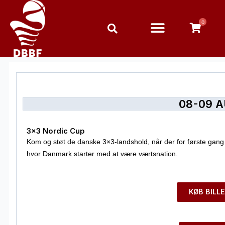
Gå
til
0
indholdet
08-09 
3×3 Nordic Cup
Kom og støt de danske 3×3-landshold, når der for første gang 
hvor Danmark starter med at være værtsnation.
KØB BILL