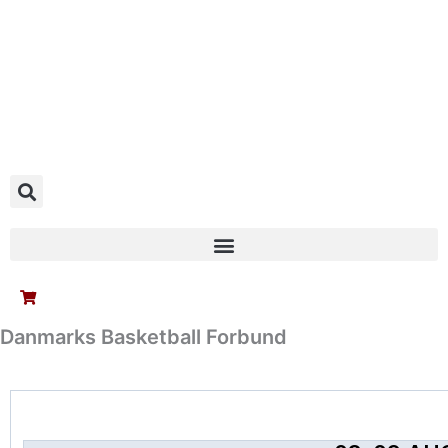
Gå
til
indholdet
0
Danmarks Basketball Forbund