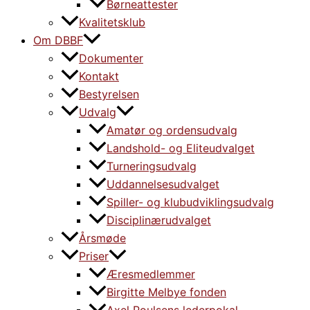
Børneattester
Kvalitetsklub
Om DBBF
Dokumenter
Kontakt
Bestyrelsen
Udvalg
Amatør og ordensudvalg
Landshold- og Eliteudvalget
Turneringsudvalg
Uddannelsesudvalget
Spiller- og klubudviklingsudvalg
Disciplinærudvalget
Årsmøde
Priser
Æresmedlemmer
Birgitte Melbye fonden