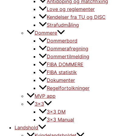
Antidoping og matchfixing
Love og reglementer
Kendelser fra TU og DISC
Strafudmåling
Dommere
Dommerbord
Dommerafregning
Dommertilmelding
FIBA DOMMERE
FIBA statistik
Dokumenter
Regelfortolkninger
MVP app
3×3
3×3 DM
3×3 Manual
Landshold
Kvindelandsholdet