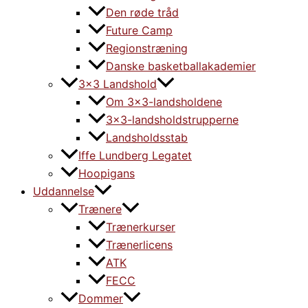
Den røde tråd
Future Camp
Regionstræning
Danske basketballakademier
3×3 Landshold
Om 3×3-landsholdene
3×3-landsholdstrupperne
Landsholdsstab
Iffe Lundberg Legatet
Hoopigans
Uddannelse
Trænere
Trænerkurser
Trænerlicens
ATK
FECC
Dommer