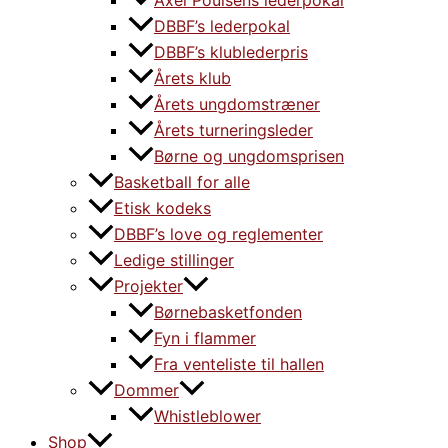
Axel Poulsens lederpokal
DBBF’s lederpokal
DBBF’s klublederpris
Årets klub
Årets ungdomstræner
Årets turneringsleder
Børne og ungdomsprisen
Basketball for alle
Etisk kodeks
DBBF’s love og reglementer
Ledige stillinger
Projekter
Børnebasketfonden
Fyn i flammer
Fra venteliste til hallen
Dommer
Whistleblower
Shop