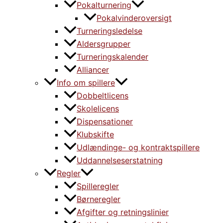
Pokalturnering
Pokalvinderoversigt
Turneringsledelse
Aldersgrupper
Turneringskalender
Alliancer
Info om spillere
Dobbeltlicens
Skolelicens
Dispensationer
Klubskifte
Udlændinge- og kontraktspillere
Uddannelseserstatning
Regler
Spilleregler
Børneregler
Afgifter og retningslinier