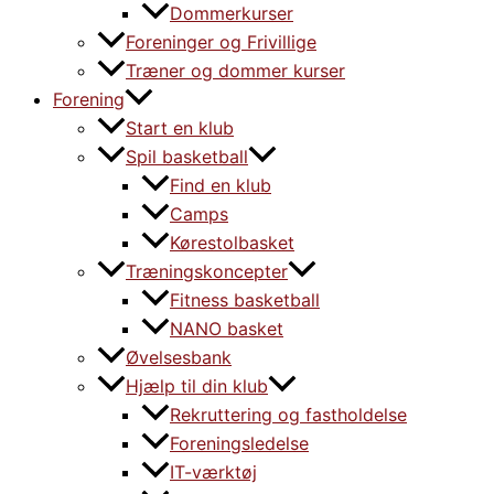
Dommerkurser
Foreninger og Frivillige
Træner og dommer kurser
Forening
Start en klub
Spil basketball
Find en klub
Camps
Kørestolbasket
Træningskoncepter
Fitness basketball
NANO basket
Øvelsesbank
Hjælp til din klub
Rekruttering og fastholdelse
Foreningsledelse
IT-værktøj