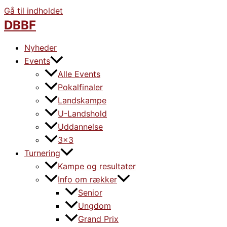
Gå til indholdet
DBBF
Nyheder
Events
Alle Events
Pokalfinaler
Landskampe
U-Landshold
Uddannelse
3×3
Turnering
Kampe og resultater
Info om rækker
Senior
Ungdom
Grand Prix