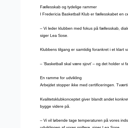
Fællesskab og tydelige rammer
I Fredericia Basketball Klub er fællesskabet en ce
– Vi leder klubben med fokus på fællesskab, dia
siger Lea Sose.
Klubbens tilgang er samtidig forankret i et klart 
– ‘Basketball skal være sjovt’ – og det holder vi fa
En ramme for udvikling
Arbejdet stopper ikke med certificeringen. Tvær
Kvalitetsklubkonceptet giver blandt andet konkrete 
bygge videre på.
– Vi vil løbende tage temperaturen på vores ind
udviklingen af vores spillere, siger Lea Sose.