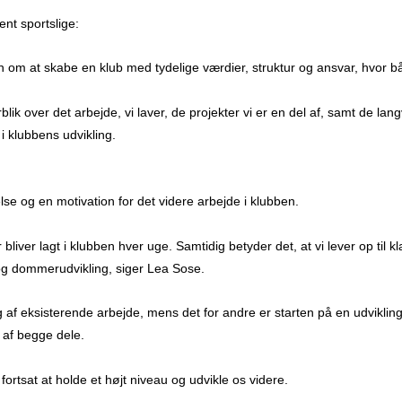
nt sportslige:
 om at skabe en klub med tydelige værdier, struktur og ansvar, hvor båd
lik over det arbejde, vi laver, de projekter vi er en del af, samt de langva
 i klubbens udvikling.
e og en motivation for det videre arbejde i klubben.
bliver lagt i klubben hver uge. Samtidig betyder det, at vi lever op til k
 og dommerudvikling, siger Lea Sose.
ng af eksisterende arbejde, mens det for andre er starten på en udvikli
 af begge dele.
 fortsat at holde et højt niveau og udvikle os videre.