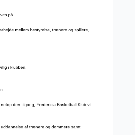
ives på.
rbejde mellem bestyrelse, trænere og spillere,
llig i klubben.
en.
r netop den tilgang, Fredericia Basketball Klub vil
s på uddannelse af trænere og dommere samt