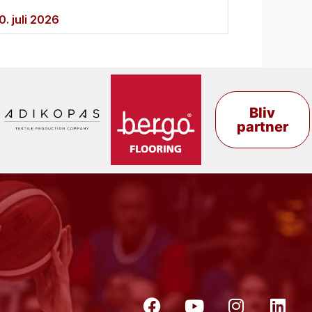
0. juli 2026
Bliv
partner
F
Y
I
L