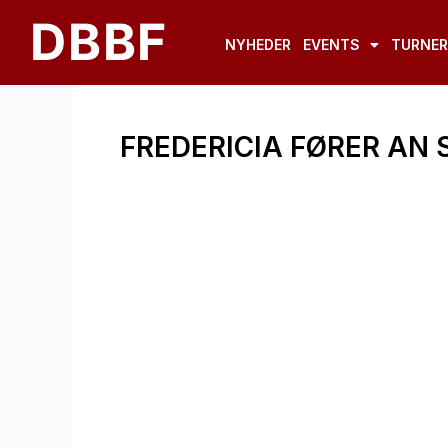
Gå
DBBF
til
NYHEDER
EVENTS
TURNER
indholdet
FREDERICIA FØRER AN