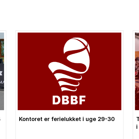
3
Kontoret er ferielukket i uge 29-30
i