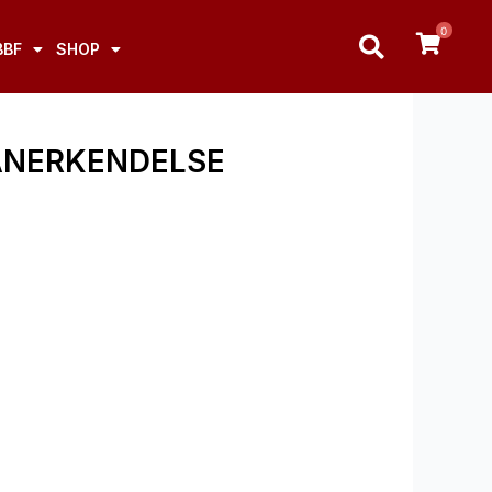
0
BBF
SHOP
 ANERKENDELSE