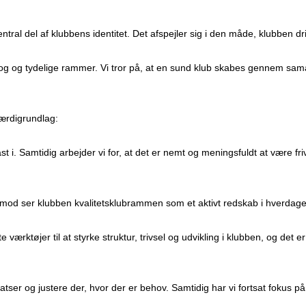
ntral del af klubbens identitet. Det afspejler sig i den måde, klubben dr
log og tydelige rammer. Vi tror på, at en sund klub skabes gennem sama
værdigrundlag:
st i. Samtidig arbejder vi for, at det er nemt og meningsfuldt at være frivi
timod ser klubben kvalitetsklubrammen som et aktivt redskab i hverdag
værktøjer til at styrke struktur, trivsel og udvikling i klubben, og det e
satser og justere der, hvor der er behov. Samtidig har vi fortsat foku