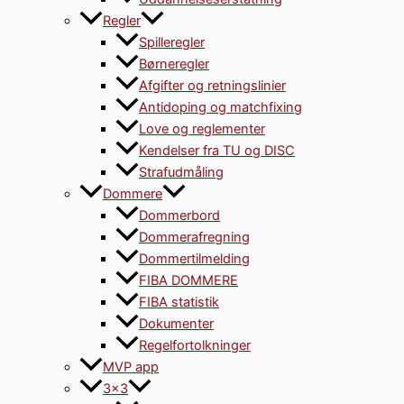
Regler
Spilleregler
Børneregler
Afgifter og retningslinier
Antidoping og matchfixing
Love og reglementer
Kendelser fra TU og DISC
Strafudmåling
Dommere
Dommerbord
Dommerafregning
Dommertilmelding
FIBA DOMMERE
FIBA statistik
Dokumenter
Regelfortolkninger
MVP app
3×3