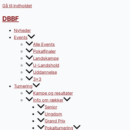
Gå til indholdet
DBBF
Nyheder
Events
Alle Events
Pokalfinaler
Landskampe
U-Landshold
Uddannelse
3×3
Turnering
Kampe og resultater
Info om rækker
Senior
Ungdom
Grand Prix
Pokalturnering