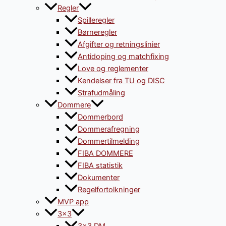
Regler
Spilleregler
Børneregler
Afgifter og retningslinier
Antidoping og matchfixing
Love og reglementer
Kendelser fra TU og DISC
Strafudmåling
Dommere
Dommerbord
Dommerafregning
Dommertilmelding
FIBA DOMMERE
FIBA statistik
Dokumenter
Regelfortolkninger
MVP app
3×3