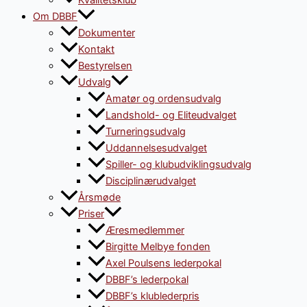
Kvalitetsklub
Om DBBF
Dokumenter
Kontakt
Bestyrelsen
Udvalg
Amatør og ordensudvalg
Landshold- og Eliteudvalget
Turneringsudvalg
Uddannelsesudvalget
Spiller- og klubudviklingsudvalg
Disciplinærudvalget
Årsmøde
Priser
Æresmedlemmer
Birgitte Melbye fonden
Axel Poulsens lederpokal
DBBF’s lederpokal
DBBF’s klublederpris