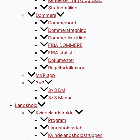
Kendelser fra TU og DISC
Strafudmåling
Dommere
Dommerbord
Dommerafregning
Dommertilmelding
FIBA DOMMERE
FIBA statistik
Dokumenter
Regelfortolkninger
MVP app
3×3
3×3 DM
3×3 Manual
Landshold
Kvindelandsholdet
Program
Landsholdsstab
Kvindelandsholdstruppen