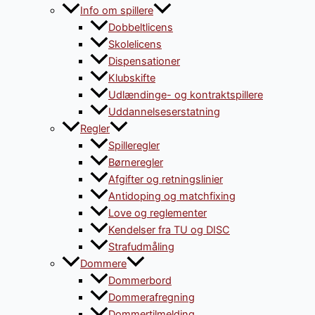
Info om spillere
Dobbeltlicens
Skolelicens
Dispensationer
Klubskifte
Udlændinge- og kontraktspillere
Uddannelseserstatning
Regler
Spilleregler
Børneregler
Afgifter og retningslinier
Antidoping og matchfixing
Love og reglementer
Kendelser fra TU og DISC
Strafudmåling
Dommere
Dommerbord
Dommerafregning
Dommertilmelding