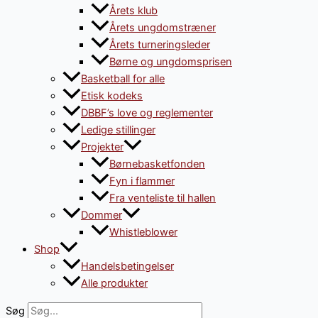
Årets klub
Årets ungdomstræner
Årets turneringsleder
Børne og ungdomsprisen
Basketball for alle
Etisk kodeks
DBBF’s love og reglementer
Ledige stillinger
Projekter
Børnebasketfonden
Fyn i flammer
Fra venteliste til hallen
Dommer
Whistleblower
Shop
Handelsbetingelser
Alle produkter
Søg