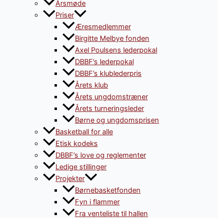
Årsmøde
Priser
Æresmedlemmer
Birgitte Melbye fonden
Axel Poulsens lederpokal
DBBF’s lederpokal
DBBF’s klublederpris
Årets klub
Årets ungdomstræner
Årets turneringsleder
Børne og ungdomsprisen
Basketball for alle
Etisk kodeks
DBBF’s love og reglementer
Ledige stillinger
Projekter
Børnebasketfonden
Fyn i flammer
Fra venteliste til hallen