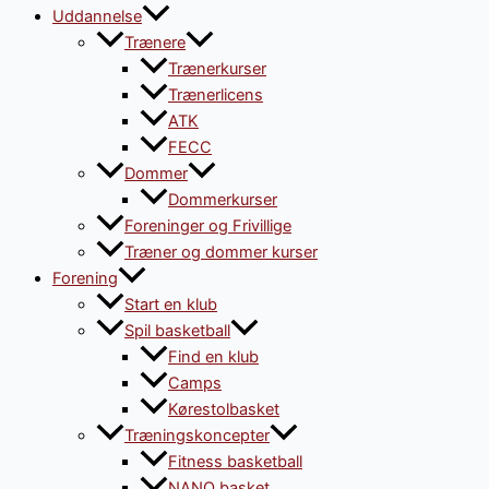
Uddannelse
Trænere
Trænerkurser
Trænerlicens
ATK
FECC
Dommer
Dommerkurser
Foreninger og Frivillige
Træner og dommer kurser
Forening
Start en klub
Spil basketball
Find en klub
Camps
Kørestolbasket
Træningskoncepter
Fitness basketball
NANO basket