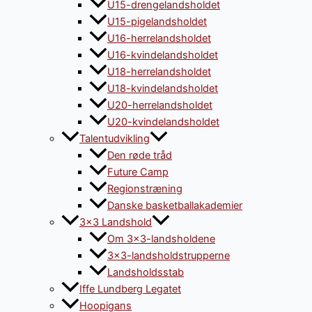
U15-drengelandsholdet
U15-pigelandsholdet
U16-herrelandsholdet
U16-kvindelandsholdet
U18-herrelandsholdet
U18-kvindelandsholdet
U20-herrelandsholdet
U20-kvindelandsholdet
Talentudvikling
Den røde tråd
Future Camp
Regionstræning
Danske basketballakademier
3×3 Landshold
Om 3×3-landsholdene
3×3-landsholdstrupperne
Landsholdsstab
Iffe Lundberg Legatet
Hoopigans