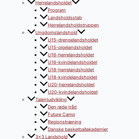
Herrelandsholdet
Program
Landsholdsstab
Herrelandsholdstruppen
Ungdomslandshold
U15-drengelandsholdet
U15-pigelandsholdet
U16-herrelandsholdet
U16-kvindelandsholdet
U18-herrelandsholdet
U18-kvindelandsholdet
U20-herrelandsholdet
U20-kvindelandsholdet
Talentudvikling
Den røde tråd
Future Camp
Regionstræning
Danske basketballakademier
3×3 Landshold