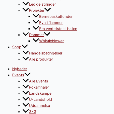
Ledige stillinger
Projekter
Børnebasketfonden
Fyn i flammer
Fra venteliste til hallen
Dommer
Whistleblower
Shop
Handelsbetingelser
Alle produkter
Nyheder
Events
Alle Events
Pokalfinaler
Landskampe
U-Landshold
Uddannelse
3×3