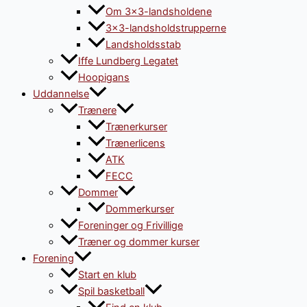
Om 3×3-landsholdene
3×3-landsholdstrupperne
Landsholdsstab
Iffe Lundberg Legatet
Hoopigans
Uddannelse
Trænere
Trænerkurser
Trænerlicens
ATK
FECC
Dommer
Dommerkurser
Foreninger og Frivillige
Træner og dommer kurser
Forening
Start en klub
Spil basketball