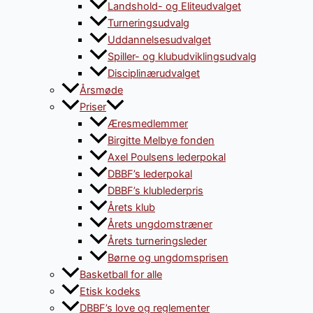
Landshold- og Eliteudvalget
Turneringsudvalg
Uddannelsesudvalget
Spiller- og klubudviklingsudvalg
Disciplinærudvalget
Årsmøde
Priser
Æresmedlemmer
Birgitte Melbye fonden
Axel Poulsens lederpokal
DBBF’s lederpokal
DBBF’s klublederpris
Årets klub
Årets ungdomstræner
Årets turneringsleder
Børne og ungdomsprisen
Basketball for alle
Etisk kodeks
DBBF’s love og reglementer