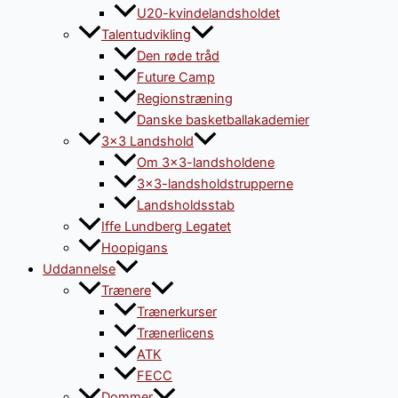
U20-kvindelandsholdet
Talentudvikling
Den røde tråd
Future Camp
Regionstræning
Danske basketballakademier
3×3 Landshold
Om 3×3-landsholdene
3×3-landsholdstrupperne
Landsholdsstab
Iffe Lundberg Legatet
Hoopigans
Uddannelse
Trænere
Trænerkurser
Trænerlicens
ATK
FECC
Dommer