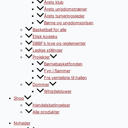
Årets klub
Årets ungdomstræner
Årets turneringsleder
Børne og ungdomsprisen
Basketball for alle
Etisk kodeks
DBBF’s love og reglementer
Ledige stillinger
Projekter
Børnebasketfonden
Fyn i flammer
Fra venteliste til hallen
Dommer
Whistleblower
Shop
Handelsbetingelser
Alle produkter
Nyheder