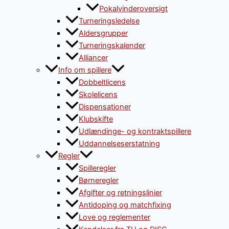
Pokalvinderoversigt
Turneringsledelse
Aldersgrupper
Turneringskalender
Alliancer
Info om spillere
Dobbeltlicens
Skolelicens
Dispensationer
Klubskifte
Udlændinge- og kontraktspillere
Uddannelseserstatning
Regler
Spilleregler
Børneregler
Afgifter og retningslinier
Antidoping og matchfixing
Love og reglementer