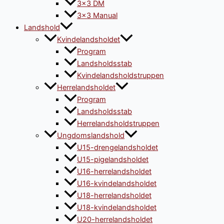
3×3 DM
3×3 Manual
Landshold
Kvindelandsholdet
Program
Landsholdsstab
Kvindelandsholdstruppen
Herrelandsholdet
Program
Landsholdsstab
Herrelandsholdstruppen
Ungdomslandshold
U15-drengelandsholdet
U15-pigelandsholdet
U16-herrelandsholdet
U16-kvindelandsholdet
U18-herrelandsholdet
U18-kvindelandsholdet
U20-herrelandsholdet