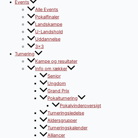
Events
Alle Events
Pokalfinaler
Landskampe
U-Landshold
Uddannelse
3×3
Turnering
Kampe og resultater
Info om rækker
Senior
Ungdom
Grand Prix
Pokalturnering
Pokalvinderoversigt
Turneringsledelse
Aldersgrupper
Turneringskalender
Alliancer