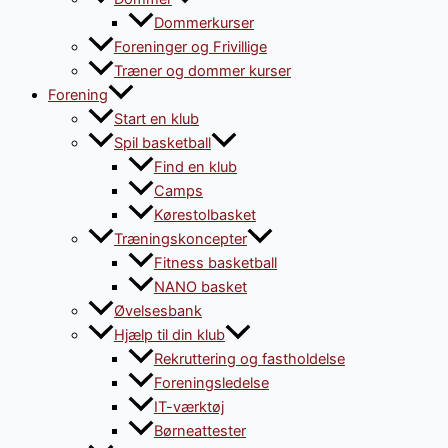
Dommerkurser
Foreninger og Frivillige
Træner og dommer kurser
Forening
Start en klub
Spil basketball
Find en klub
Camps
Kørestolbasket
Træningskoncepter
Fitness basketball
NANO basket
Øvelsesbank
Hjælp til din klub
Rekruttering og fastholdelse
Foreningsledelse
IT-værktøj
Børneattester