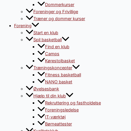
Dommerkurser
Foreninger og Frivillige
Træner og dommer kurser
Forening
Start en klub
Spil basketball
Find en klub
Camps
Kørestolbasket
Træningskoncepter
Fitness basketball
NANO basket
Øvelsesbank
Hjælp til din klub
Rekruttering og fastholdelse
Foreningsledelse
IT-værktøj
Børneattester