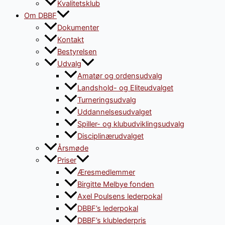
Kvalitetsklub
Om DBBF
Dokumenter
Kontakt
Bestyrelsen
Udvalg
Amatør og ordensudvalg
Landshold- og Eliteudvalget
Turneringsudvalg
Uddannelsesudvalget
Spiller- og klubudviklingsudvalg
Disciplinærudvalget
Årsmøde
Priser
Æresmedlemmer
Birgitte Melbye fonden
Axel Poulsens lederpokal
DBBF’s lederpokal
DBBF’s klublederpris