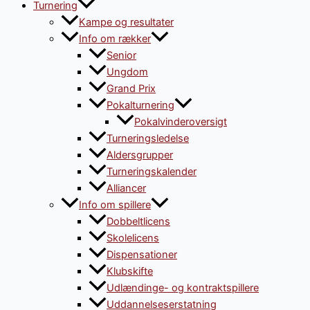
Turnering
Kampe og resultater
Info om rækker
Senior
Ungdom
Grand Prix
Pokalturnering
Pokalvinderoversigt
Turneringsledelse
Aldersgrupper
Turneringskalender
Alliancer
Info om spillere
Dobbeltlicens
Skolelicens
Dispensationer
Klubskifte
Udlændinge- og kontraktspillere
Uddannelseserstatning