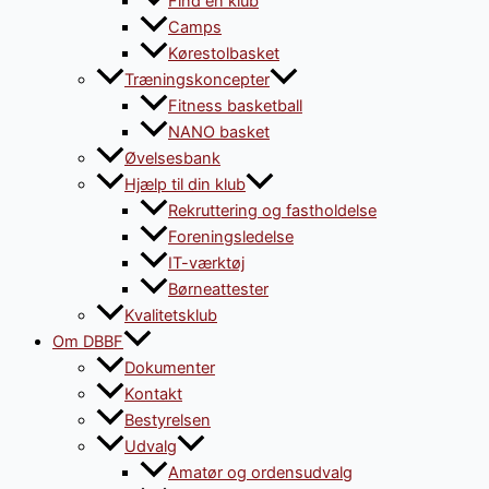
Find en klub
Camps
Kørestolbasket
Træningskoncepter
Fitness basketball
NANO basket
Øvelsesbank
Hjælp til din klub
Rekruttering og fastholdelse
Foreningsledelse
IT-værktøj
Børneattester
Kvalitetsklub
Om DBBF
Dokumenter
Kontakt
Bestyrelsen
Udvalg
Amatør og ordensudvalg