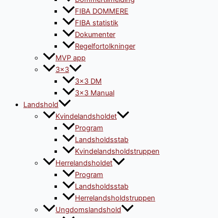
FIBA DOMMERE
FIBA statistik
Dokumenter
Regelfortolkninger
MVP app
3×3
3×3 DM
3×3 Manual
Landshold
Kvindelandsholdet
Program
Landsholdsstab
Kvindelandsholdstruppen
Herrelandsholdet
Program
Landsholdsstab
Herrelandsholdstruppen
Ungdomslandshold