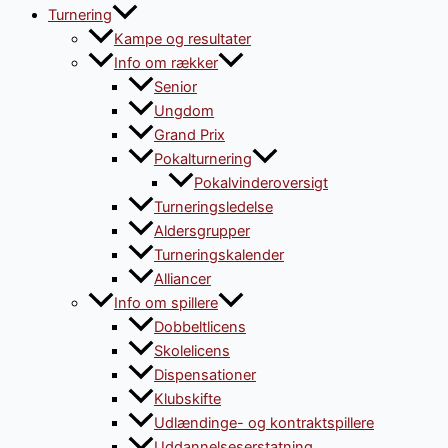
Turnering
Kampe og resultater
Info om rækker
Senior
Ungdom
Grand Prix
Pokalturnering
Pokalvinderoversigt
Turneringsledelse
Aldersgrupper
Turneringskalender
Alliancer
Info om spillere
Dobbeltlicens
Skolelicens
Dispensationer
Klubskifte
Udlændinge- og kontraktspillere
Uddannelseserstatning