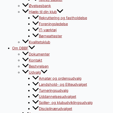
Øvelsesbank
Hjælp til din klub
Rekruttering og fastholdelse
Foreningsledelse
IT-værktøj
Børneattester
Kvalitetsklub
Om DBBF
Dokumenter
Kontakt
Bestyrelsen
Udvalg
Amatør og ordensudvalg
Landshold- og Eliteudvalget
Turneringsudvalg
Uddannelsesudvalget
Spiller- og klubudviklingsudvalg
Disciplinærudvalget