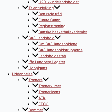
U20-kvindelandsholdet
Talentudvikling
Den røde tråd
Future Camp
Regionstræning
Danske basketballakademier
3×3 Landshold
Om 3×3-landsholdene
3×3-landsholdstrupperne
Landsholdsstab
Iffe Lundberg Legatet
Hoopigans
Uddannelse
Trænere
Trænerkurser
Trænerlicens
ATK
FECC
Dommer