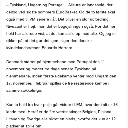
– Tyskland, Ungarn og Portugal… Alle tre er landshold, der
deltog ved sidste sommers EuroBasket. Og de to første skal
også med til VM senere i år. Det bliver en stor udfordring.
Niveauet er højt, men det er begejstringen også. For det her
hold har allerede vist, at det kan spille op mod alle. Og jeg er
sikker på, at det gør det igen, siger den danske
kvindelandstræner, Eduardo Herrero.
Danmark starter på hjemmebane mod Portugal den 11.
november og møder tre dage senere Tyskland på
hjemmebane, inden første udekamp venter mod Ungarn den
17. november. I februar spilles de tre resterende kampe i
samme rækkefølge.
Kun to hold fra hver pulje går videre til EM, hvor der i alt er 16
lande med. Heraf er de fire værtsnationer Belgien, Finland,
Litauen og Sverige alle sikret en plads, hvorfor der kun er 12
pladser at spille om.