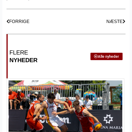
Tidligere
Næs
FORRIGE
NÆSTE
FLERE
Alle nyheder
NYHEDER