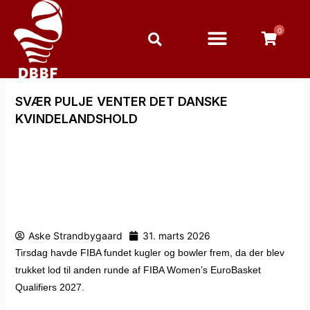
Gå
til
0
indholdet
SVÆR PULJE VENTER DET DANSKE
KVINDELANDSHOLD
Aske Strandbygaard
31. marts 2026
Tirsdag havde FIBA fundet kugler og bowler frem, da der blev
trukket lod til anden runde af FIBA Women’s EuroBasket
Qualifiers 2027.