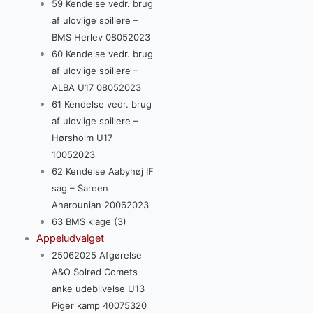
59 Kendelse vedr. brug
af ulovlige spillere –
BMS Herlev 08052023
60 Kendelse vedr. brug
af ulovlige spillere –
ALBA U17 08052023
61 Kendelse vedr. brug
af ulovlige spillere –
Hørsholm U17
10052023
62 Kendelse Aabyhøj IF
sag – Sareen
Aharounian 20062023
63 BMS klage (3)
Appeludvalget
25062025 Afgørelse
A&O Solrød Comets
anke udeblivelse U13
Piger kamp 40075320