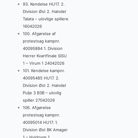
93. Kendelse HU17. 2.
Division Øst 2. Halvdel
Talata – ulovlige spillere
16042026
100. Afgørelse af
protestsag kampnr.
40095884 1. Division
Herrer Kvartfinale SISU
1 – Virum 1 24042026
101. Kendelse kampnr.
40095485 HU17. 2.
Division Øst 2. Halvdel
Pulje 3 B3B – ulovlig
spiller 27042026
106. Afgørelse
protestsag kampnr.
40095014 HU17. 1.
Division Øst BK Amager
1 – Hvidovre 1