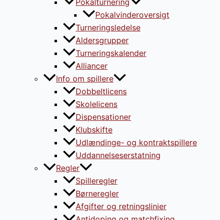
Pokalturnering
Pokalvinderoversigt
Turneringsledelse
Aldersgrupper
Turneringskalender
Alliancer
Info om spillere
Dobbeltlicens
Skolelicens
Dispensationer
Klubskifte
Udlændinge- og kontraktspillere
Uddannelseserstatning
Regler
Spilleregler
Børneregler
Afgifter og retningslinier
Antidoping og matchfixing