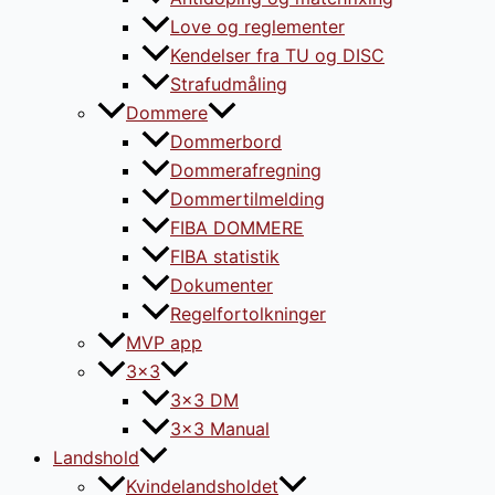
Love og reglementer
Kendelser fra TU og DISC
Strafudmåling
Dommere
Dommerbord
Dommerafregning
Dommertilmelding
FIBA DOMMERE
FIBA statistik
Dokumenter
Regelfortolkninger
MVP app
3×3
3×3 DM
3×3 Manual
Landshold
Kvindelandsholdet