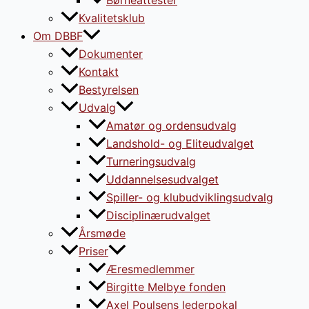
Kvalitetsklub
Om DBBF
Dokumenter
Kontakt
Bestyrelsen
Udvalg
Amatør og ordensudvalg
Landshold- og Eliteudvalget
Turneringsudvalg
Uddannelsesudvalget
Spiller- og klubudviklingsudvalg
Disciplinærudvalget
Årsmøde
Priser
Æresmedlemmer
Birgitte Melbye fonden
Axel Poulsens lederpokal