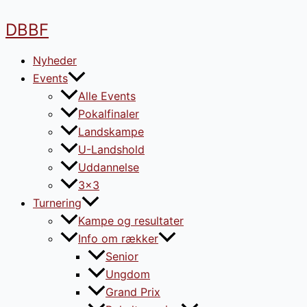
Doc
Gå
navigation
til
DBBF
indholdet
Nyheder
Events
Alle Events
Pokalfinaler
Landskampe
U-Landshold
Uddannelse
3×3
Turnering
Kampe og resultater
Info om rækker
Senior
Ungdom
Grand Prix