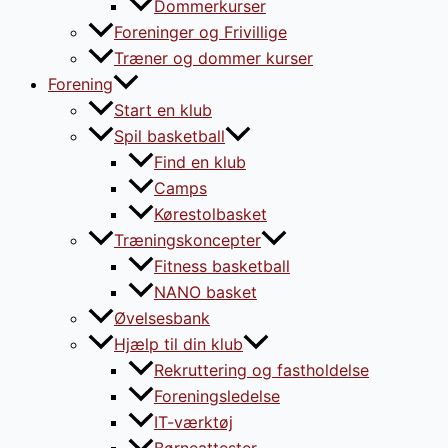
Dommerkurser
Foreninger og Frivillige
Træner og dommer kurser
Forening
Start en klub
Spil basketball
Find en klub
Camps
Kørestolbasket
Træningskoncepter
Fitness basketball
NANO basket
Øvelsesbank
Hjælp til din klub
Rekruttering og fastholdelse
Foreningsledelse
IT-værktøj
Børneattester