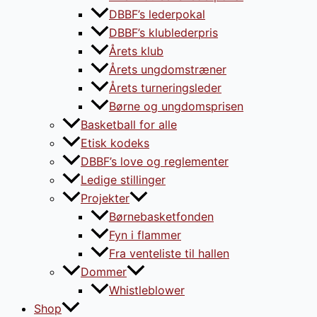
DBBF’s lederpokal
DBBF’s klublederpris
Årets klub
Årets ungdomstræner
Årets turneringsleder
Børne og ungdomsprisen
Basketball for alle
Etisk kodeks
DBBF’s love og reglementer
Ledige stillinger
Projekter
Børnebasketfonden
Fyn i flammer
Fra venteliste til hallen
Dommer
Whistleblower
Shop