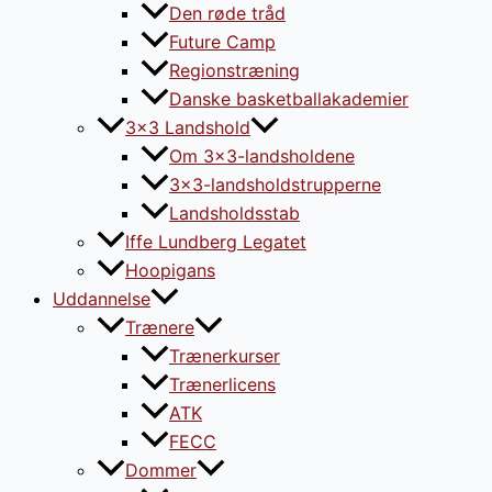
Den røde tråd
Future Camp
Regionstræning
Danske basketballakademier
3×3 Landshold
Om 3×3-landsholdene
3×3-landsholdstrupperne
Landsholdsstab
Iffe Lundberg Legatet
Hoopigans
Uddannelse
Trænere
Trænerkurser
Trænerlicens
ATK
FECC
Dommer