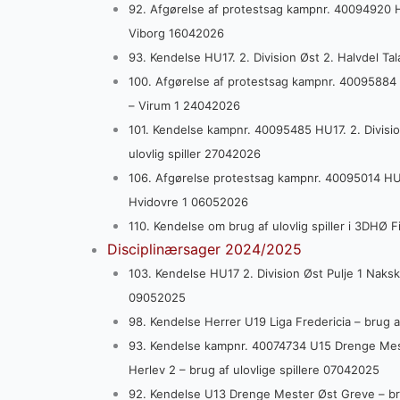
92. Afgørelse af protestsag kampnr. 40094920 HU
Viborg 16042026
93. Kendelse HU17. 2. Division Øst 2. Halvdel Tal
100. Afgørelse af protestsag kampnr. 40095884 1.
– Virum 1 24042026
101. Kendelse kampnr. 40095485 HU17. 2. Divisio
ulovlig spiller 27042026
106. Afgørelse protestsag kampnr. 40095014 HU1
Hvidovre 1 06052026
110. Kendelse om brug af ulovlig spiller i 3DHØ
Disciplinærsager 2024/2025
103. Kendelse HU17 2. Division Øst Pulje 1 Naksko
09052025
98. Kendelse Herrer U19 Liga Fredericia – brug a
93. Kendelse kampnr. 40074734 U15 Drenge Mest
Herlev 2 – brug af ulovlige spillere 07042025
92. Kendelse U13 Drenge Mester Øst Greve – bru