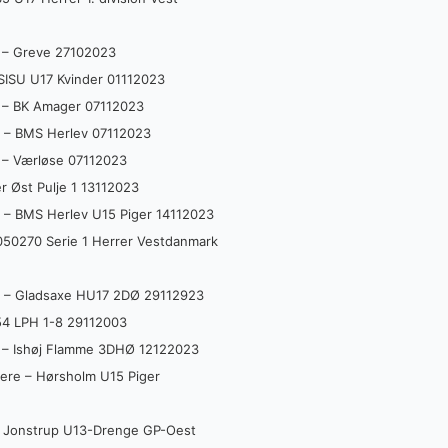
e – Greve 27102023
– SISU U17 Kvinder 01112023
re – BK Amager 07112023
re – BMS Herlev 07112023
e – Værløse 07112023
r Øst Pulje 1 13112023
re – BMS Herlev U15 Piger 14112023
050270 Serie 1 Herrer Vestdanmark
re – Gladsaxe HU17 2DØ 29112923
54 LPH 1-8 29112003
re – Ishøj Flamme 3DHØ 12122023
llere – Hørsholm U15 Piger
re Jonstrup U13-Drenge GP-Oest