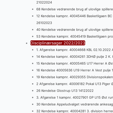
21022024
68 Kendelse vedrørende brug af ulovlige spill
12 Kendelse kampnr. 40045446 Basketligaen BC
26102023
40 Kendelse vedrørende brug af ulovlige spille
53 Kendelse kampnr. 40045419 Basketligaen pr
Disciplinærsager 2022/2023
1. Afgørelse kampnr. 40004668 KBL 02.10.2022 
14 Kendelse kampnr. 40004261 3DHØ pulje 2 K.
15 Kendelse kampnr. 40005465 U17 Herrer A Øs
16 Kendelse 40005636 U19 Herrer A Vest pulje 1
19 Kendelse kampnr. 40029355 Divisionspokalen
2 Afgørelse kampnr. 40006182 Pokal U13 Piger 
26 Kendelse Glostrup U13 14122022
3. Afgørelse 1 kampnr. 40027901 GP U15 Øst ru
30 Kendelse Appeludvalget vedrørende ankesag 
32 Kendelse kampnr. 40004281 3. division herre