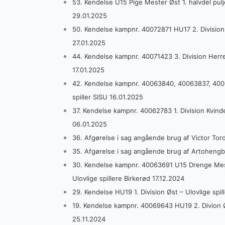
53. Kendelse U15 Pige Mester Øst 1. halvdel pulje
29.01.2025
50. Kendelse kampnr. 40072871 HU17 2. Division 
27.01.2025
44. Kendelse kampnr. 40071423 3. Division Herrer
17.01.2025
42. Kendelse kampnr. 40063840, 40063837, 40063
spiller SISU 16.01.2025
37. Kendelse kampnr. 40062783 1. Division Kvinder
06.01.2025
36. Afgørelse i sag angående brug af Victor To
35. Afgørelse i sag angående brug af Artoheng
30. Kendelse kampnr. 40063691 U15 Drenge Meste
Ulovlige spillere Birkerød 17.12.2024
29. Kendelse HU19 1. Division Øst – Ulovlige spil
19. Kendelse kampnr. 40069643 HU19 2. Divion Øs
25.11.2024