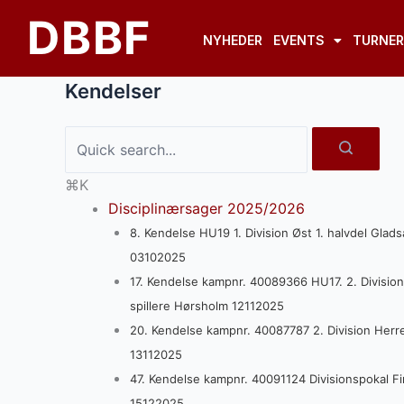
Gå
Doc
DBBF
til
navigation
NYHEDER
EVENTS
TURNER
indholdet
Kendelser
⌘K
Disciplinærsager 2025/2026
8. Kendelse HU19 1. Division Øst 1. halvdel Gladsa
03102025
17. Kendelse kampnr. 40089366 HU17. 2. Division Ø
spillere Hørsholm 12112025
20. Kendelse kampnr. 40087787 2. Division Herrer
13112025
47. Kendelse kampnr. 40091124 Divisionspokal Fin
15122025