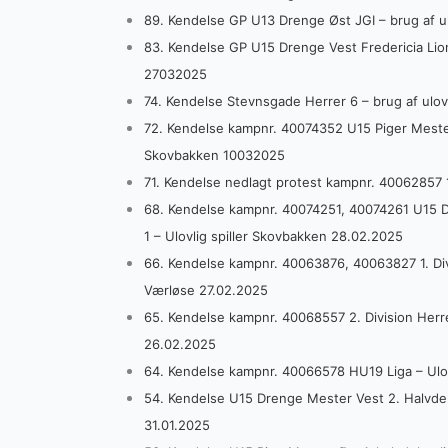
89. Kendelse GP U13 Drenge Øst JGI – brug af u
83. Kendelse GP U15 Drenge Vest Fredericia Lions
27032025
74. Kendelse Stevnsgade Herrer 6 – brug af ulov
72. Kendelse kampnr. 40074352 U15 Piger Mester 2
Skovbakken 10032025
71. Kendelse nedlagt protest kampnr. 40062857 
68. Kendelse kampnr. 40074251, 40074261 U15 D
1 – Ulovlig spiller Skovbakken 28.02.2025
66. Kendelse kampnr. 40063876, 40063827 1. Divis
Værløse 27.02.2025
65. Kendelse kampnr. 40068557 2. Division Herre
26.02.2025
64. Kendelse kampnr. 40066578 HU19 Liga – Ulov
54. Kendelse U15 Drenge Mester Vest 2. Halvdel Pu
31.01.2025