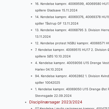
16. Kendelse kampnr. 40069599, 40069580 HU17 2
spillere Gladsaxe 15.11.2024
14. Kendelse kampnr. 40069376, 40069378 HU19 2.
spiller Tåstrup GF 13.11.2024
13. Kendelse kampnr. 40068795 3. Division Herrer 
13.11.2024
12. Kendelse protest NSBU kampnr. 40066571 HU
7. Kendelse kampnr. 40069515 HU17 2. Division Øs
spillere SØS 10.10.2024
4. Kendelse kampnr. 40059056 U15 Drenge Vest P
Harlev 04.10.2024
94. Kendelse kampnr. 40062862 1. Division Kvinde
spiller 10042025
1. Kendelse kampnr. 40069050 U15 Drenge Øst Pok
Stevnsgade 22.09.2024
Disciplinærsager 2023/2024
07 Kendelse i mulig racismesag kampnr. 40047535