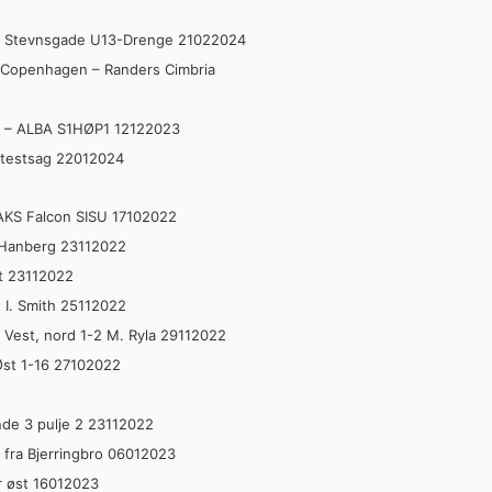
ere Stevnsgade U13-Drenge 21022024
 Copenhagen – Randers Cimbria
re – ALBA S1HØP1 12122023
otestsag 22012024
AKS Falcon SISU 17102022
 Hanberg 23112022
t 23112022
 I. Smith 25112022
 Vest, nord 1-2 M. Ryla 29112022
Øst 1-16 27102022
nde 3 pulje 2 23112022
fra Bjerringbro 06012023
r øst 16012023