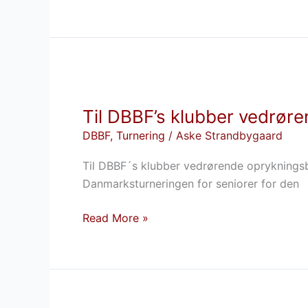
Til
DBBF’s
Til DBBF’s klubber vedrør
klubber
vedrørende
DBBF
,
Turnering
/
Aske Strandbygaard
oprykningsbonus
Til DBBF´s klubber vedrørende oprykningsb
Danmarksturneringen for seniorer for den
Read More »