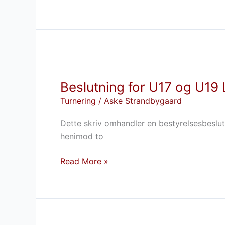
Beslutning
for
Beslutning for U17 og U19 
U17
og
Turnering
/
Aske Strandbygaard
U19
Dette skriv omhandler en bestyrelsesbeslut
Liga
henimod to
for
herrer
Read More »
for
sæson
2025-
26
og