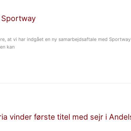
d Sportway
e, at vi har indgået en ny samarbejdsaftale med Sportwa
aen kan
ria vinder første titel med sejr i And