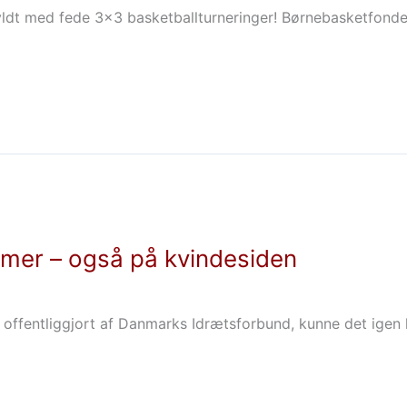
yldt med fede 3×3 basketballturneringer! Børnebasketfonde
mer – også på kvindesiden
 offentliggjort af Danmarks Idrætsforbund, kunne det igen k