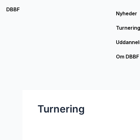
Gå
DBBF
til
Nyheder
indholdet
Turnerin
Uddannel
Om DBBF
Turnering