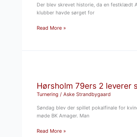
Der blev skrevet historie, da en festklæd
for
klubber havde sørget for
Randers
i
Read More »
overtidssejr
Hørsholm
79ers
Hørsholm 79ers 2 leverer s
2
leverer
Turnering
/
Aske Strandbygaard
stort
Søndag blev der spillet pokalfinale for kvi
comeback
møde BK Amager. Man
i
pokalfinaletriumf
Read More »