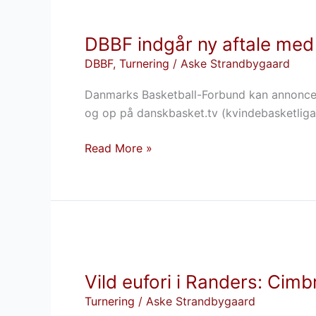
DBBF
frem
indgår
DBBF indgår ny aftale me
ny
aftale
DBBF
,
Turnering
/
Aske Strandbygaard
med
Danmarks Basketball-Forbund kan annoncer
Sportway
og op på danskbasket.tv (kvindebasketlig
Read More »
Vild
eufori
Vild eufori i Randers: Cimb
i
Randers:
Turnering
/
Aske Strandbygaard