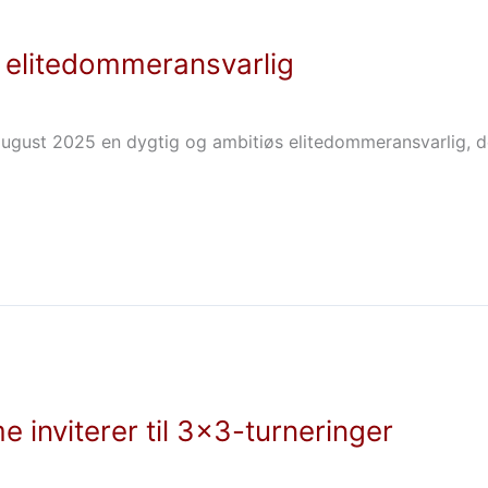
 elitedommeransvarlig
gust 2025 en dygtig og ambitiøs elitedommeransvarlig, der v
inviterer til 3×3-turneringer