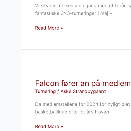
Vi skyder off-season i gang med et forår f
3×3-
fantastiske 3×3-turneringer i maj –
turneringer
Read More »
Falcon
fører
Falcon fører an på medlem
an
på
Turnering
/
Aske Strandbygaard
medlemmer
Da medlemstallene for 2024 for nyligt blev
–
basketballklub efter et års fravær
også
på
Read More »
kvindesiden