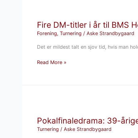
Fire
DM-
Fire DM-titler i år til BMS 
titler
i
Forening
,
Turnering
/
Aske Strandbygaard
år
Det er mildest talt en sjov tid, hvis man
til
BMS
Read More »
Herlev:
Den
perfekte
‘en
ud
Pokalfinaledrama:
af
39-
en
Pokalfinaledrama: 39-årige
årige
million’
Darboe
sæson
Turnering
/
Aske Strandbygaard
dominerer