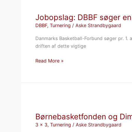
Jobopslag:
DBBF
Jobopslag: DBBF søger en
søger
en
DBBF
,
Turnering
/
Aske Strandbygaard
elitedommeransvarlig
Danmarks Basketball-Forbund søger pr. 1. au
driften af dette vigtige
Read More »
Børnebasketfonden
og
Børnebasketfonden og Dime 
Dime
inviterer
3 x 3
,
Turnering
/
Aske Strandbygaard
til