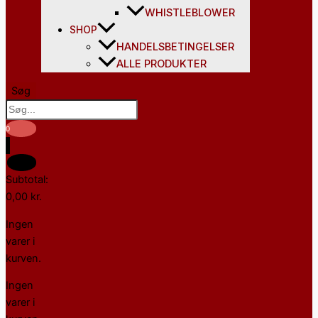
WHISTLEBLOWER
SHOP
HANDELSBETINGELSER
ALLE PRODUKTER
Søg
0
0
Subtotal:
0,00
kr.
Ingen
varer i
kurven.
Ingen
varer i