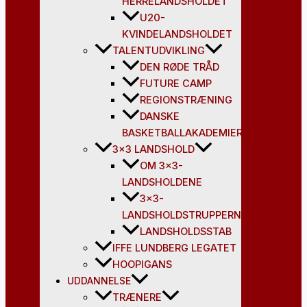
HERRELANDSHOLDET
U20-
KVINDELANDSHOLDET
TALENTUDVIKLING
DEN RØDE TRÅD
FUTURE CAMP
REGIONSTRÆNING
DANSKE
BASKETBALLAKADEMIER
3×3 LANDSHOLD
OM 3×3-
LANDSHOLDENE
3×3-
LANDSHOLDSTRUPPERNE
LANDSHOLDSSTAB
IFFE LUNDBERG LEGATET
HOOPIGANS
UDDANNELSE
TRÆNERE