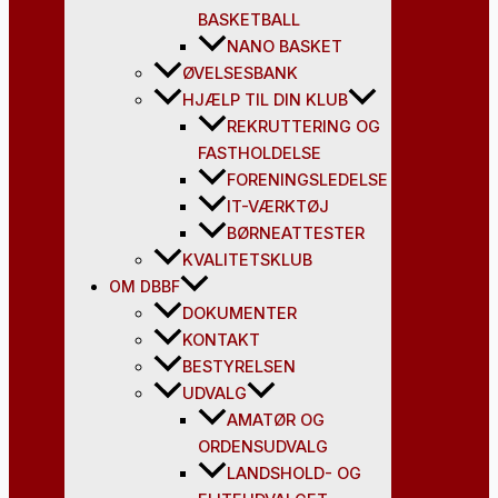
BASKETBALL
NANO BASKET
ØVELSESBANK
HJÆLP TIL DIN KLUB
REKRUTTERING OG
FASTHOLDELSE
FORENINGSLEDELSE
IT-VÆRKTØJ
BØRNEATTESTER
KVALITETSKLUB
OM DBBF
DOKUMENTER
KONTAKT
BESTYRELSEN
UDVALG
AMATØR OG
ORDENSUDVALG
LANDSHOLD- OG