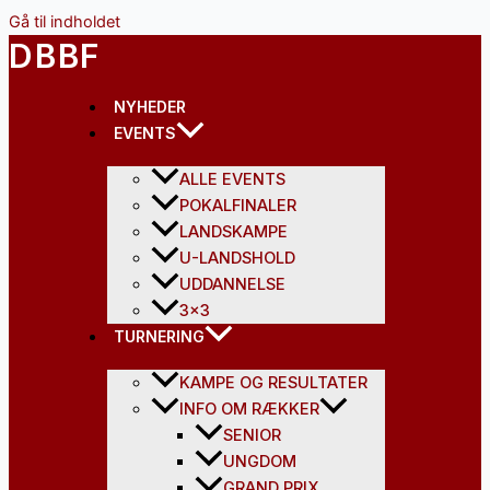
Gå til indholdet
DBBF
NYHEDER
EVENTS
ALLE EVENTS
POKALFINALER
LANDSKAMPE
U-LANDSHOLD
UDDANNELSE
3×3
TURNERING
KAMPE OG RESULTATER
INFO OM RÆKKER
SENIOR
UNGDOM
GRAND PRIX