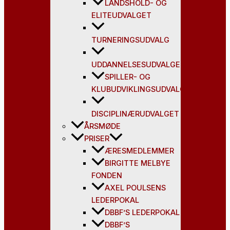
LANDSHOLD- OG
ELITEUDVALGET
TURNERINGSUDVALG
UDDANNELSESUDVALGET
SPILLER- OG
KLUBUDVIKLINGSUDVALG
DISCIPLINÆRUDVALGET
ÅRSMØDE
PRISER
ÆRESMEDLEMMER
BIRGITTE MELBYE
FONDEN
AXEL POULSENS
LEDERPOKAL
DBBF’S LEDERPOKAL
DBBF’S