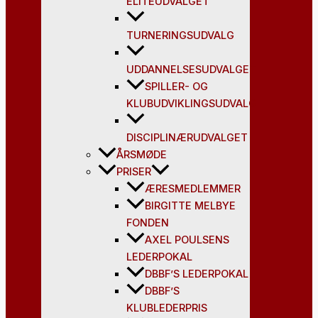
ELITEUDVALGET
TURNERINGSUDVALG
UDDANNELSESUDVALGET
SPILLER- OG
KLUBUDVIKLINGSUDVALG
DISCIPLINÆRUDVALGET
ÅRSMØDE
PRISER
ÆRESMEDLEMMER
BIRGITTE MELBYE
FONDEN
AXEL POULSENS
LEDERPOKAL
DBBF’S LEDERPOKAL
DBBF’S
KLUBLEDERPRIS