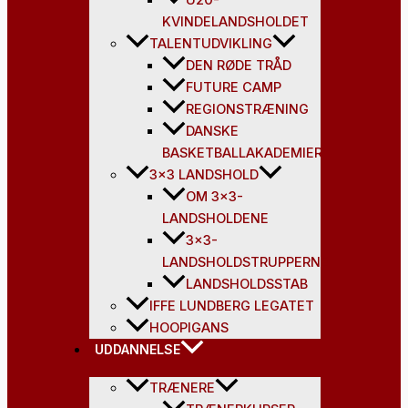
KVINDELANDSHOLDET
TALENTUDVIKLING
DEN RØDE TRÅD
FUTURE CAMP
REGIONSTRÆNING
DANSKE
BASKETBALLAKADEMIER
3×3 LANDSHOLD
OM 3×3-
LANDSHOLDENE
3×3-
LANDSHOLDSTRUPPERNE
LANDSHOLDSSTAB
IFFE LUNDBERG LEGATET
HOOPIGANS
UDDANNELSE
TRÆNERE