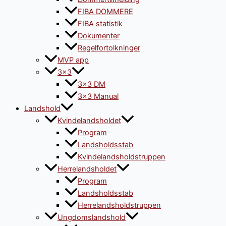
FIBA DOMMERE
FIBA statistik
Dokumenter
Regelfortolkninger
MVP app
3×3
3×3 DM
3×3 Manual
Landshold
Kvindelandsholdet
Program
Landsholdsstab
Kvindelandsholdstruppen
Herrelandsholdet
Program
Landsholdsstab
Herrelandsholdstruppen
Ungdomslandshold