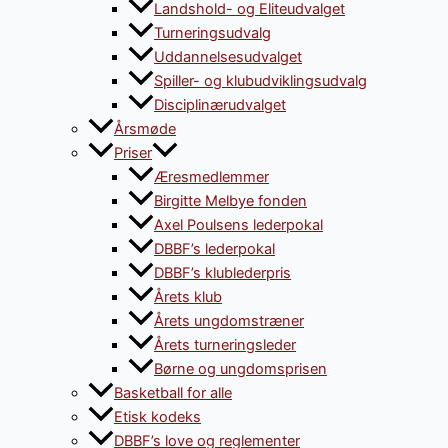
Landshold- og Eliteudvalget
Turneringsudvalg
Uddannelsesudvalget
Spiller- og klubudviklingsudvalg
Disciplinærudvalget
Årsmøde
Priser
Æresmedlemmer
Birgitte Melbye fonden
Axel Poulsens lederpokal
DBBF’s lederpokal
DBBF’s klublederpris
Årets klub
Årets ungdomstræner
Årets turneringsleder
Børne og ungdomsprisen
Basketball for alle
Etisk kodeks
DBBF’s love og reglementer