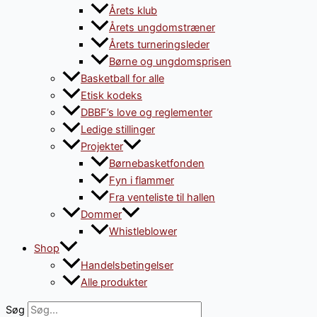
Årets klub
Årets ungdomstræner
Årets turneringsleder
Børne og ungdomsprisen
Basketball for alle
Etisk kodeks
DBBF’s love og reglementer
Ledige stillinger
Projekter
Børnebasketfonden
Fyn i flammer
Fra venteliste til hallen
Dommer
Whistleblower
Shop
Handelsbetingelser
Alle produkter
Søg