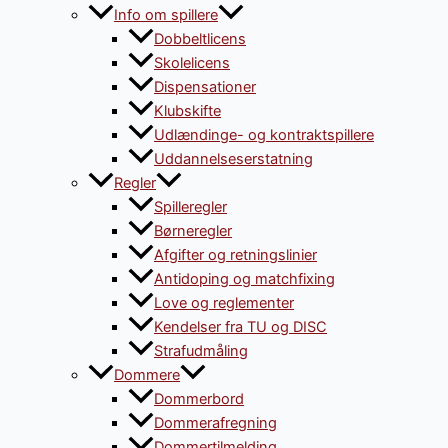
Info om spillere
Dobbeltlicens
Skolelicens
Dispensationer
Klubskifte
Udlændinge- og kontraktspillere
Uddannelseserstatning
Regler
Spilleregler
Børneregler
Afgifter og retningslinier
Antidoping og matchfixing
Love og reglementer
Kendelser fra TU og DISC
Strafudmåling
Dommere
Dommerbord
Dommerafregning
Dommertilmelding