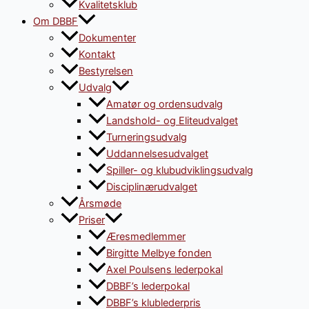
Kvalitetsklub
Om DBBF
Dokumenter
Kontakt
Bestyrelsen
Udvalg
Amatør og ordensudvalg
Landshold- og Eliteudvalget
Turneringsudvalg
Uddannelsesudvalget
Spiller- og klubudviklingsudvalg
Disciplinærudvalget
Årsmøde
Priser
Æresmedlemmer
Birgitte Melbye fonden
Axel Poulsens lederpokal
DBBF’s lederpokal
DBBF’s klublederpris