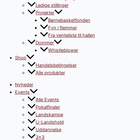
Ledige stillinger
Projekter
Børnebasketfonden
Fyn i flammer
Fra venteliste til hallen
Dommer
Whistleblower
Shop
Handelsbetingelser
Alle produkter
Nyheder
Events
Alle Events
Pokalfinaler
Landskampe
U-Landshold
Uddannelse
3×3