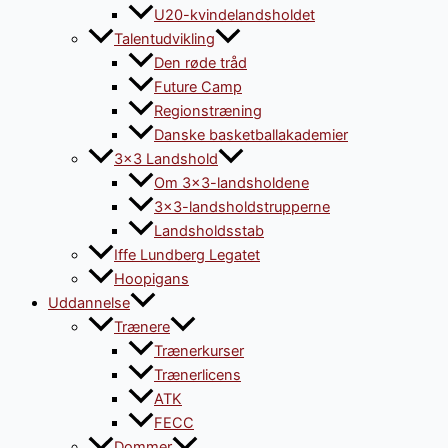
U20-kvindelandsholdet
Talentudvikling
Den røde tråd
Future Camp
Regionstræning
Danske basketballakademier
3×3 Landshold
Om 3×3-landsholdene
3×3-landsholdstrupperne
Landsholdsstab
Iffe Lundberg Legatet
Hoopigans
Uddannelse
Trænere
Trænerkurser
Trænerlicens
ATK
FECC
Dommer