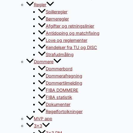
Regler
Spilleregler
Børneregler
Afgifter og retningslinier
Antidoping og matchfixing
Love og reglementer
Kendelser fra TU og DISC
Strafudmåling
Dommere
Dommerbord
Dommerafregning
Dommertilmelding
FIBA DOMMERE
FIBA statistik
Dokumenter
Regelfortolkninger
MVP app
3×3