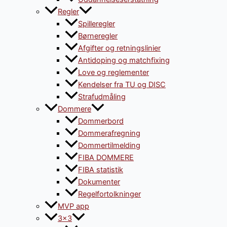
Regler
Spilleregler
Børneregler
Afgifter og retningslinier
Antidoping og matchfixing
Love og reglementer
Kendelser fra TU og DISC
Strafudmåling
Dommere
Dommerbord
Dommerafregning
Dommertilmelding
FIBA DOMMERE
FIBA statistik
Dokumenter
Regelfortolkninger
MVP app
3×3