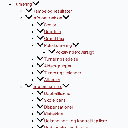
Turnering
Kampe og resultater
Info om rækker
Senior
Ungdom
Grand Prix
Pokalturnering
Pokalvinderoversigt
Turneringsledelse
Aldersgrupper
Turneringskalender
Alliancer
Info om spillere
Dobbeltlicens
Skolelicens
Dispensationer
Klubskifte
Udlændinge- og kontraktspillere
Uddannelseserstatning