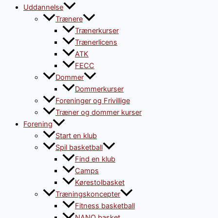
Uddannelse
Trænere
Trænerkurser
Trænerlicens
ATK
FECC
Dommer
Dommerkurser
Foreninger og Frivillige
Træner og dommer kurser
Forening
Start en klub
Spil basketball
Find en klub
Camps
Kørestolbasket
Træningskoncepter
Fitness basketball
NANO basket