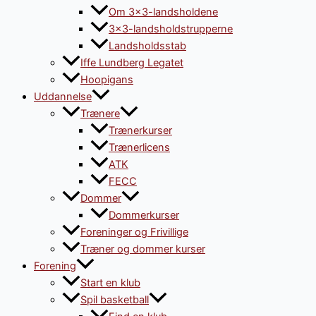
Om 3×3-landsholdene
3×3-landsholdstrupperne
Landsholdsstab
Iffe Lundberg Legatet
Hoopigans
Uddannelse
Trænere
Trænerkurser
Trænerlicens
ATK
FECC
Dommer
Dommerkurser
Foreninger og Frivillige
Træner og dommer kurser
Forening
Start en klub
Spil basketball