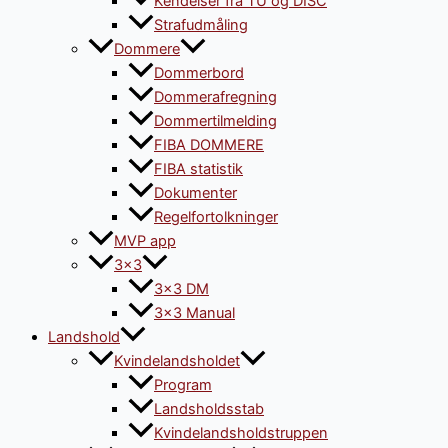
Kendelser fra TU og DISC
Strafudmåling
Dommere
Dommerbord
Dommerafregning
Dommertilmelding
FIBA DOMMERE
FIBA statistik
Dokumenter
Regelfortolkninger
MVP app
3×3
3×3 DM
3×3 Manual
Landshold
Kvindelandsholdet
Program
Landsholdsstab
Kvindelandsholdstruppen