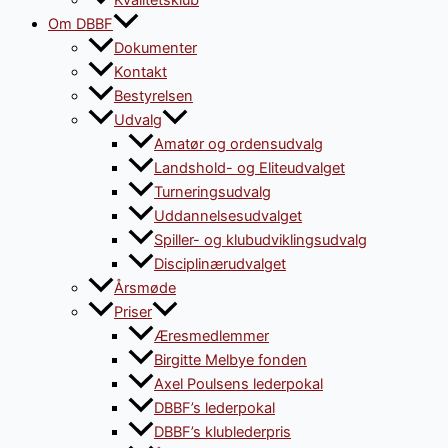
Kvalitetsklub
Om DBBF
Dokumenter
Kontakt
Bestyrelsen
Udvalg
Amatør og ordensudvalg
Landshold- og Eliteudvalget
Turneringsudvalg
Uddannelsesudvalget
Spiller- og klubudviklingsudvalg
Disciplinærudvalget
Årsmøde
Priser
Æresmedlemmer
Birgitte Melbye fonden
Axel Poulsens lederpokal
DBBF’s lederpokal
DBBF’s klublederpris