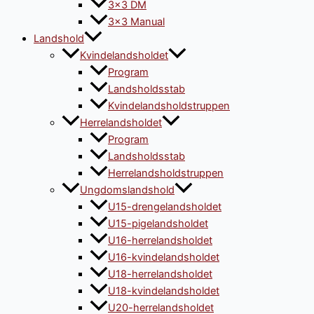
3×3 DM
3×3 Manual
Landshold
Kvindelandsholdet
Program
Landsholdsstab
Kvindelandsholdstruppen
Herrelandsholdet
Program
Landsholdsstab
Herrelandsholdstruppen
Ungdomslandshold
U15-drengelandsholdet
U15-pigelandsholdet
U16-herrelandsholdet
U16-kvindelandsholdet
U18-herrelandsholdet
U18-kvindelandsholdet
U20-herrelandsholdet