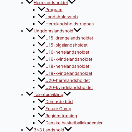
Herrelandsholdet
Program
Landsholdsstab
Herrelandsholdstruppen
Ungdomslandshold
U15-drengelandsholdet
U15-pigelandsholdet
U16-herrelandsholdet
U16-kvindelandsholdet
U18-herrelandsholdet
U18-kvindelandsholdet
U20-herrelandsholdet
U20-kvindelandsholdet
Talentudvikling
Den røde tråd
Future Camp
Regionstræning
Danske basketballakademier
3×3 Landshold