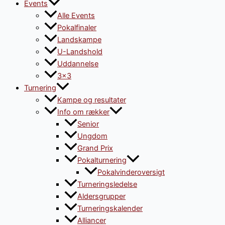
Events
Alle Events
Pokalfinaler
Landskampe
U-Landshold
Uddannelse
3×3
Turnering
Kampe og resultater
Info om rækker
Senior
Ungdom
Grand Prix
Pokalturnering
Pokalvinderoversigt
Turneringsledelse
Aldersgrupper
Turneringskalender
Alliancer