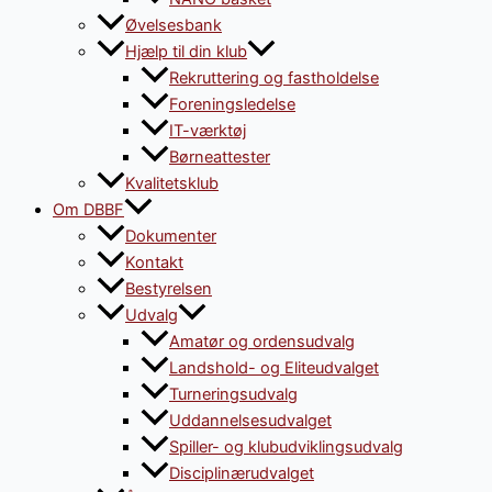
Øvelsesbank
Hjælp til din klub
Rekruttering og fastholdelse
Foreningsledelse
IT-værktøj
Børneattester
Kvalitetsklub
Om DBBF
Dokumenter
Kontakt
Bestyrelsen
Udvalg
Amatør og ordensudvalg
Landshold- og Eliteudvalget
Turneringsudvalg
Uddannelsesudvalget
Spiller- og klubudviklingsudvalg
Disciplinærudvalget