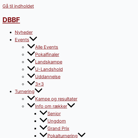
Gå til indholdet
DBBF
Nyheder
Events
Alle Events
Pokalfinaler
Landskampe
U-Landshold
Uddannelse
3×3
Turnering
Kampe og resultater
Info om rækker
Senior
Ungdom
Grand Prix
Pokalturnering