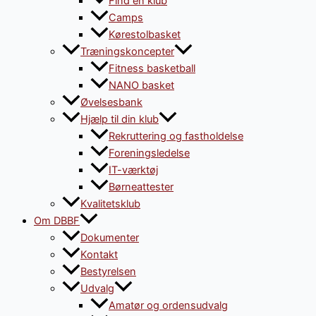
Find en klub
Camps
Kørestolbasket
Træningskoncepter
Fitness basketball
NANO basket
Øvelsesbank
Hjælp til din klub
Rekruttering og fastholdelse
Foreningsledelse
IT-værktøj
Børneattester
Kvalitetsklub
Om DBBF
Dokumenter
Kontakt
Bestyrelsen
Udvalg
Amatør og ordensudvalg