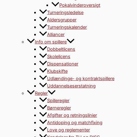
Pokalvinderoversigt
Turneringsledelse
Aldersgrupper
Turneringskalender
Alliancer
Info om spillere
Dobbeltlicens
Skolelicens
Dispensationer
Klubskifte
Udlændinge- og kontraktspillere
Uddannelseserstatning
Regler
Spilleregler
Børneregler
Afgifter og retningslinier
Antidoping og matchfixing
Love og reglementer