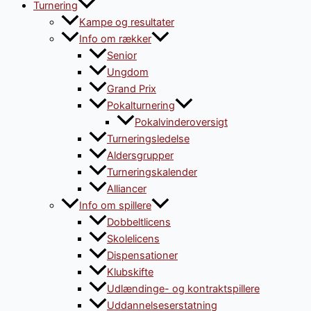
Turnering
Kampe og resultater
Info om rækker
Senior
Ungdom
Grand Prix
Pokalturnering
Pokalvinderoversigt
Turneringsledelse
Aldersgrupper
Turneringskalender
Alliancer
Info om spillere
Dobbeltlicens
Skolelicens
Dispensationer
Klubskifte
Udlændinge- og kontraktspillere
Uddannelseserstatning