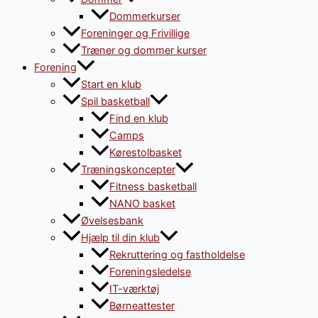
Dommerkurser
Foreninger og Frivillige
Træner og dommer kurser
Forening
Start en klub
Spil basketball
Find en klub
Camps
Kørestolbasket
Træningskoncepter
Fitness basketball
NANO basket
Øvelsesbank
Hjælp til din klub
Rekruttering og fastholdelse
Foreningsledelse
IT-værktøj
Børneattester