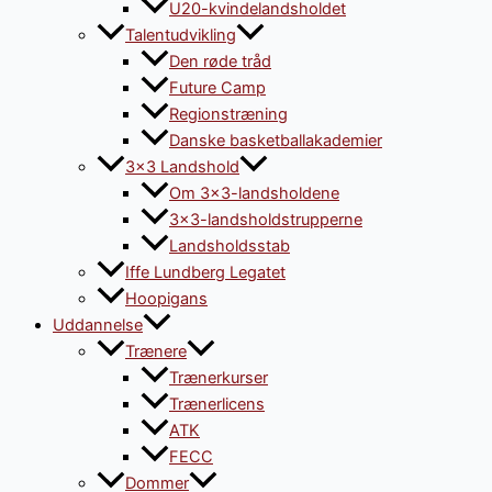
U20-kvindelandsholdet
Talentudvikling
Den røde tråd
Future Camp
Regionstræning
Danske basketballakademier
3×3 Landshold
Om 3×3-landsholdene
3×3-landsholdstrupperne
Landsholdsstab
Iffe Lundberg Legatet
Hoopigans
Uddannelse
Trænere
Trænerkurser
Trænerlicens
ATK
FECC
Dommer