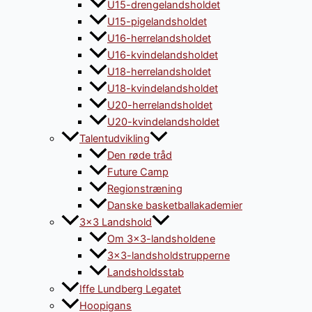
U15-drengelandsholdet
U15-pigelandsholdet
U16-herrelandsholdet
U16-kvindelandsholdet
U18-herrelandsholdet
U18-kvindelandsholdet
U20-herrelandsholdet
U20-kvindelandsholdet
Talentudvikling
Den røde tråd
Future Camp
Regionstræning
Danske basketballakademier
3×3 Landshold
Om 3×3-landsholdene
3×3-landsholdstrupperne
Landsholdsstab
Iffe Lundberg Legatet
Hoopigans