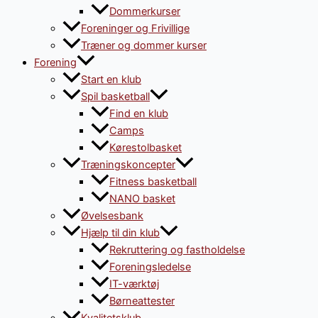
Dommerkurser
Foreninger og Frivillige
Træner og dommer kurser
Forening
Start en klub
Spil basketball
Find en klub
Camps
Kørestolbasket
Træningskoncepter
Fitness basketball
NANO basket
Øvelsesbank
Hjælp til din klub
Rekruttering og fastholdelse
Foreningsledelse
IT-værktøj
Børneattester