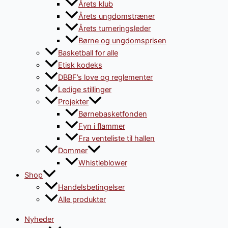
Årets klub
Årets ungdomstræner
Årets turneringsleder
Børne og ungdomsprisen
Basketball for alle
Etisk kodeks
DBBF’s love og reglementer
Ledige stillinger
Projekter
Børnebasketfonden
Fyn i flammer
Fra venteliste til hallen
Dommer
Whistleblower
Shop
Handelsbetingelser
Alle produkter
Nyheder