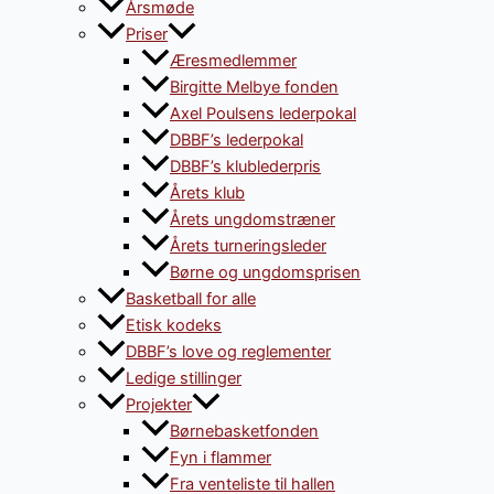
Årsmøde
Priser
Æresmedlemmer
Birgitte Melbye fonden
Axel Poulsens lederpokal
DBBF’s lederpokal
DBBF’s klublederpris
Årets klub
Årets ungdomstræner
Årets turneringsleder
Børne og ungdomsprisen
Basketball for alle
Etisk kodeks
DBBF’s love og reglementer
Ledige stillinger
Projekter
Børnebasketfonden
Fyn i flammer
Fra venteliste til hallen