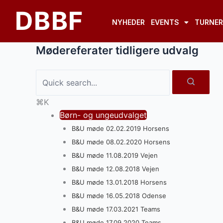
Gå
Doc
DBBF
til
navigation
NYHEDER
EVENTS
TURNER
indholdet
Mødereferater tidligere udvalg
⌘K
Børn- og ungeudvalget
B&U møde 02.02.2019 Horsens
B&U møde 08.02.2020 Horsens
B&U møde 11.08.2019 Vejen
B&U møde 12.08.2018 Vejen
B&U møde 13.01.2018 Horsens
B&U møde 16.05.2018 Odense
B&U møde 17.03.2021 Teams
B&U møde 17.09.2020 Teams