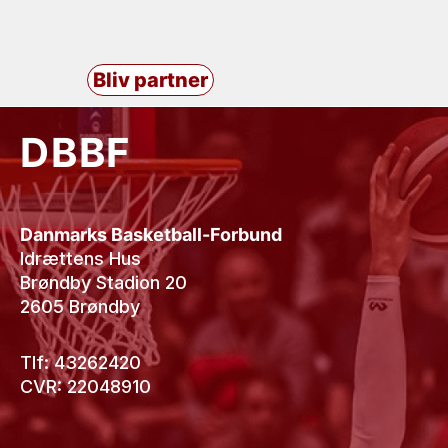
Bliv partner
DBBF
Danmarks Basketball-Forbund
Idrættens Hus
Brøndby Stadion 20
2605 Brøndby
Tlf: 43262420
CVR: 22048910