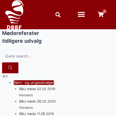
Gå
Doc
til
navigation
0
indholdet
Mødereferater
tidligere udvalg
⌘K
Børn- og ungeudvalget
B&U møde 02.02.2019
Horsens
B&U møde 08.02.2020
Horsens
B&U møde 11.08.2019