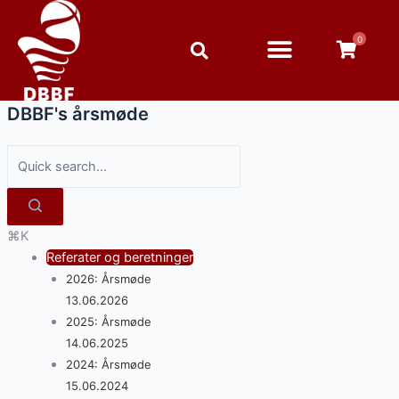
Gå
Doc
til
navigation
0
indholdet
DBBF's årsmøde
⌘K
Referater og beretninger
2026: Årsmøde
13.06.2026
2025: Årsmøde
14.06.2025
2024: Årsmøde
15.06.2024