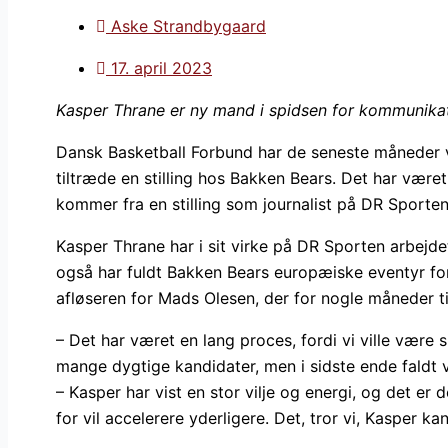
Aske Strandbygaard
17. april 2023
Kasper Thrane er ny mand i spidsen for kommunikat
Dansk Basketball Forbund har de seneste måneder v
tiltræde en stilling hos Bakken Bears. Det har være
kommer fra en stilling som journalist på DR Sporten
Kasper Thrane har i sit virke på DR Sporten arbej
også har fuldt Bakken Bears europæiske eventyr for 
afløseren for Mads Olesen, der for nogle måneder 
– Det har været en lang proces, fordi vi ville være si
mange dygtige kandidater, men i sidste ende faldt va
– Kasper har vist en stor vilje og energi, og det er d
for vil accelerere yderligere. Det, tror vi, Kasper k