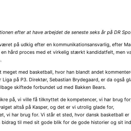
ionen efter at have arbejdet de seneste seks år på DR Spo
æret på udkig efter en kommunikationsansvarlig, efter Mad
t en hård proces med et virkelig stærkt kandidatfelt, men v
.
det meget med basketball, hvor han blandt andet kommente
Liga på P3. Direktør, Sebastian Brydegaard, er da også gla
tilbage skiftede forbundet ud med Bakken Bears.
kre på, vi ville få tilknyttet de kompetencer, vi har brug for
lget altså på Kasper, og det er vi utrolig glade for,
et, vi har brug for. Vi står et sted, hvor dansk basketball e
an bidrag til med sit gode blik for de gode historier og sit 