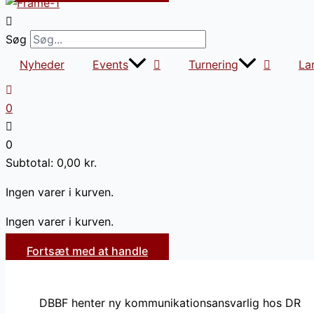
Søg
Nyheder
Events
Turnering
La
0
0
Subtotal:
0,00
kr.
Ingen varer i kurven.
Ingen varer i kurven.
Fortsæt med at handle
DBBF henter ny kommunikationsansvarlig hos DR