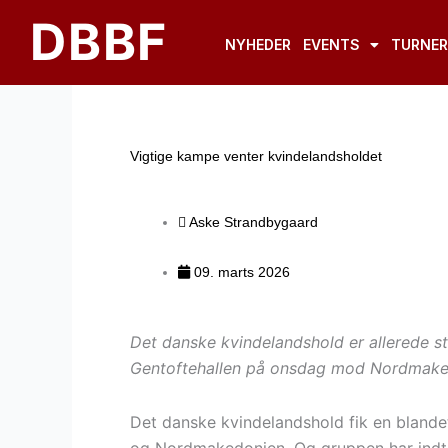
Gå
DBBF
til
NYHEDER
EVENTS
TURNER
indholdet
Vigtige kampe venter kvindelandsholdet
Aske Strandbygaard
09. marts 2026
Det danske kvindelandshold er allerede s
Gentoftehallen på onsdag mod Nordmake
Det danske kvindelandshold fik en blande