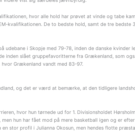
 videre vist sig særdeles jævnbyrdig.
ifikationen, hvor alle hold har prøvet at vinde og tabe kam
 EM-kvalifikationen. De to bedste hold, samt de tre bedste 
å udebane i Skopje med 79-78, inden de danske kvinder leve
avde inden slået gruppefavoritterne fra Grækenland, som og
, hvor Grækenland vandt med 83-97.
 udland, og det er værd at bemærke, at den tidligere landsh
rrieren, hvor hun tørnede ud for 1. Divisionsholdet Hørsholm
r, men hun har fået mod på mere basketball igen og er efterf
n stor profil i Julianna Okosun, men hendes flotte præstat