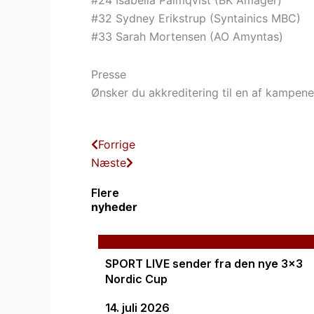
#24 Isabella Palmqvist (BK Amager)
#32 Sydney Erikstrup (Syntainics MBC)
#33 Sarah Mortensen (AO Amyntas)
Presse
Ønsker du akkreditering til en af kampen
Tidligere
Næste
Forrige
Næste
Flere
nyheder
SPORT LIVE sender fra den nye 3×3
Nordic Cup
14. juli 2026