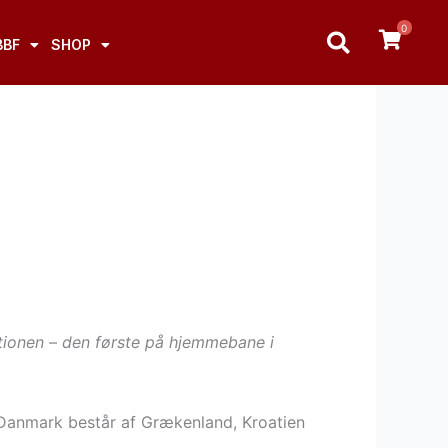
0
BBF
SHOP
ationen – den første på hjemmebane i
 Danmark består af Grækenland, Kroatien