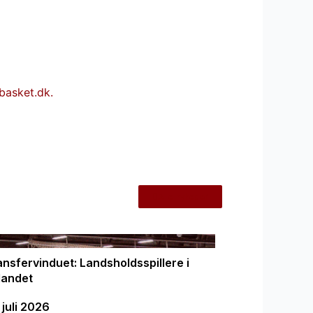
asket.dk.
Alle nyheder
ansfervinduet: Landsholdsspillere i
landet
 juli 2026