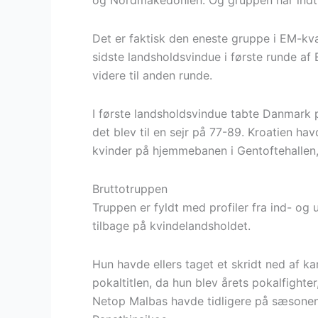
og Nordmakedonien. Og gruppen har indtil
Det er faktisk den eneste gruppe i EM-kval
sidste landsholdsvindue i første runde af
videre til anden runde.
I første landsholdsvindue tabte Danmark p
det blev til en sejr på 77-89. Kroatien h
kvinder på hjemmebanen i Gentoftehallen
Bruttotruppen
Truppen er fyldt med profiler fra ind- og
tilbage på kvindelandsholdet.
Hun havde ellers taget et skridt ned af ka
pokaltitlen, da hun blev årets pokalfighte
Netop Malbas havde tidligere på sæsonen e