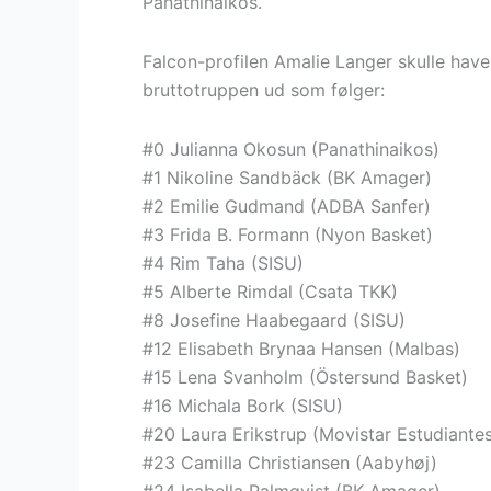
Panathinaikos.
Falcon-profilen Amalie Langer skulle have
bruttotruppen ud som følger:
#0 Julianna Okosun (Panathinaikos)
#1 Nikoline Sandbäck (BK Amager)
#2 Emilie Gudmand (ADBA Sanfer)
#3 Frida B. Formann (Nyon Basket)
#4 Rim Taha (SISU)
#5 Alberte Rimdal (Csata TKK)
#8 Josefine Haabegaard (SISU)
#12
Elisabeth Brynaa Hansen (Malbas)
#15 Lena Svanholm (Östersund Basket)
#16 Michala Bork (SISU)
#20 Laura Erikstrup (Movistar Estudiante
#23 Camilla Christiansen (Aabyhøj)