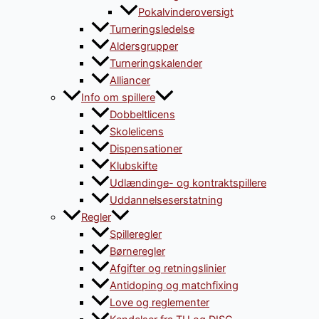
Pokalvinderoversigt
Turneringsledelse
Aldersgrupper
Turneringskalender
Alliancer
Info om spillere
Dobbeltlicens
Skolelicens
Dispensationer
Klubskifte
Udlændinge- og kontraktspillere
Uddannelseserstatning
Regler
Spilleregler
Børneregler
Afgifter og retningslinier
Antidoping og matchfixing
Love og reglementer