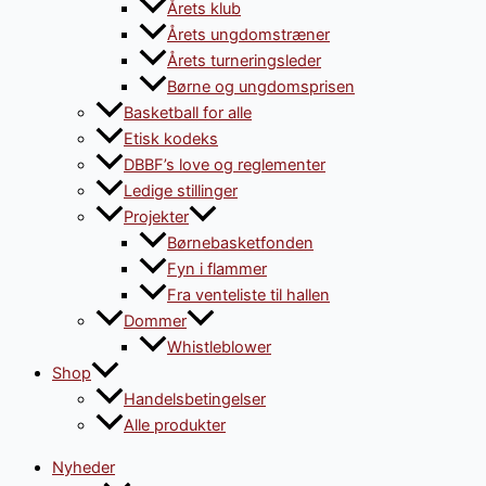
Årets klub
Årets ungdomstræner
Årets turneringsleder
Børne og ungdomsprisen
Basketball for alle
Etisk kodeks
DBBF’s love og reglementer
Ledige stillinger
Projekter
Børnebasketfonden
Fyn i flammer
Fra venteliste til hallen
Dommer
Whistleblower
Shop
Handelsbetingelser
Alle produkter
Nyheder