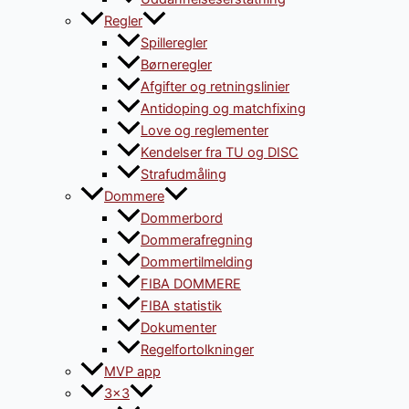
Regler
Spilleregler
Børneregler
Afgifter og retningslinier
Antidoping og matchfixing
Love og reglementer
Kendelser fra TU og DISC
Strafudmåling
Dommere
Dommerbord
Dommerafregning
Dommertilmelding
FIBA DOMMERE
FIBA statistik
Dokumenter
Regelfortolkninger
MVP app
3×3