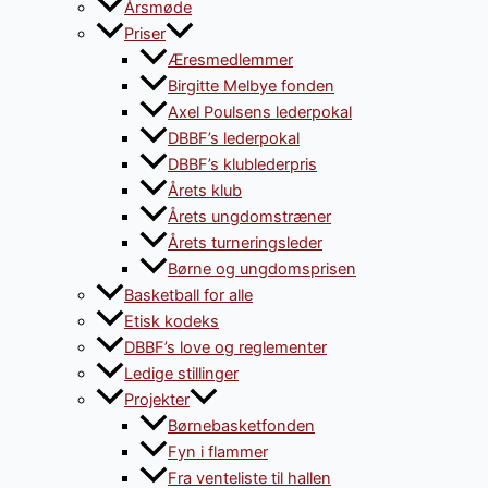
Årsmøde
Priser
Æresmedlemmer
Birgitte Melbye fonden
Axel Poulsens lederpokal
DBBF’s lederpokal
DBBF’s klublederpris
Årets klub
Årets ungdomstræner
Årets turneringsleder
Børne og ungdomsprisen
Basketball for alle
Etisk kodeks
DBBF’s love og reglementer
Ledige stillinger
Projekter
Børnebasketfonden
Fyn i flammer
Fra venteliste til hallen