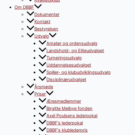
Kvalitetsklub
Om DBBF
Dokumenter
Kontakt
Bestyrelsen
Udvalg
Amatør og ordensudvalg
Landshold- og Eliteudvalget
Turneringsudvalg
Uddannelsesudvalget
Spiller- og klubudviklingsudvalg
Disciplinærudvalget
Årsmøde
Priser
Æresmedlemmer
Birgitte Melbye fonden
Axel Poulsens lederpokal
DBBF’s lederpokal
DBBF’s klublederpris