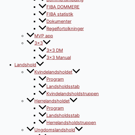
FIBA DOMMERE
FIBA statistik
Dokumenter
Regelfortolkninger
MVP app
3×3
3×3 DM
3×3 Manual
Landshold
Kvindelandsholdet
Program
Landsholdsstab
Kvindelandsholdstruppen
Herrelandsholdet
Program
Landsholdsstab
Herrelandsholdstruppen
Ungdomslandshold