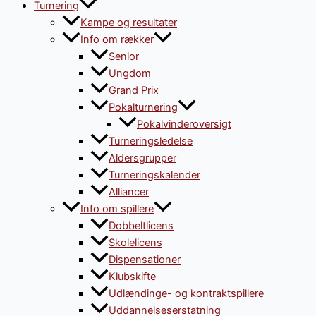
Turnering
Kampe og resultater
Info om rækker
Senior
Ungdom
Grand Prix
Pokalturnering
Pokalvinderoversigt
Turneringsledelse
Aldersgrupper
Turneringskalender
Alliancer
Info om spillere
Dobbeltlicens
Skolelicens
Dispensationer
Klubskifte
Udlændinge- og kontraktspillere
Uddannelseserstatning