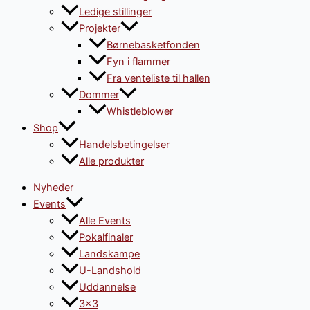
Ledige stillinger
Projekter
Børnebasketfonden
Fyn i flammer
Fra venteliste til hallen
Dommer
Whistleblower
Shop
Handelsbetingelser
Alle produkter
Nyheder
Events
Alle Events
Pokalfinaler
Landskampe
U-Landshold
Uddannelse
3×3