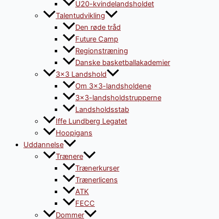
U20-kvindelandsholdet
Talentudvikling
Den røde tråd
Future Camp
Regionstræning
Danske basketballakademier
3×3 Landshold
Om 3×3-landsholdene
3×3-landsholdstrupperne
Landsholdsstab
Iffe Lundberg Legatet
Hoopigans
Uddannelse
Trænere
Trænerkurser
Trænerlicens
ATK
FECC
Dommer