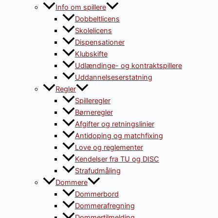
Info om spillere
Dobbeltlicens
Skolelicens
Dispensationer
Klubskifte
Udlændinge- og kontraktspillere
Uddannelseserstatning
Regler
Spilleregler
Børneregler
Afgifter og retningslinier
Antidoping og matchfixing
Love og reglementer
Kendelser fra TU og DISC
Strafudmåling
Dommere
Dommerbord
Dommerafregning
Dommertilmelding