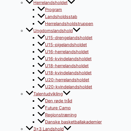
Herrelandsholdet
Program
Landsholdsstab
Herrelandsholdstruppen
Ungdomslandshold
U15-drengelandsholdet
U15-pigelandsholdet
U16-herrelandsholdet
U16-kvindelandsholdet
U18-herrelandsholdet
U18-kvindelandsholdet
U20-herrelandsholdet
U20-kvindelandsholdet
Talentudvikling
Den røde tråd
Future Camp
Regionstræning
Danske basketballakademier
3×3 Landshold