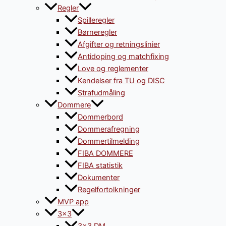
Regler
Spilleregler
Børneregler
Afgifter og retningslinier
Antidoping og matchfixing
Love og reglementer
Kendelser fra TU og DISC
Strafudmåling
Dommere
Dommerbord
Dommerafregning
Dommertilmelding
FIBA DOMMERE
FIBA statistik
Dokumenter
Regelfortolkninger
MVP app
3×3