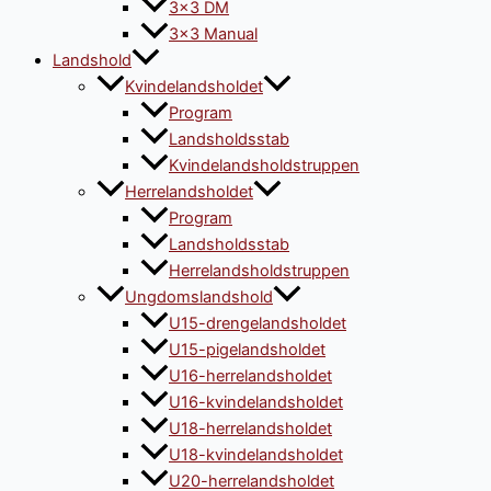
3×3 DM
3×3 Manual
Landshold
Kvindelandsholdet
Program
Landsholdsstab
Kvindelandsholdstruppen
Herrelandsholdet
Program
Landsholdsstab
Herrelandsholdstruppen
Ungdomslandshold
U15-drengelandsholdet
U15-pigelandsholdet
U16-herrelandsholdet
U16-kvindelandsholdet
U18-herrelandsholdet
U18-kvindelandsholdet
U20-herrelandsholdet