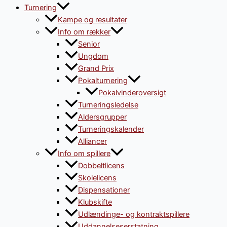
Turnering
Kampe og resultater
Info om rækker
Senior
Ungdom
Grand Prix
Pokalturnering
Pokalvinderoversigt
Turneringsledelse
Aldersgrupper
Turneringskalender
Alliancer
Info om spillere
Dobbeltlicens
Skolelicens
Dispensationer
Klubskifte
Udlændinge- og kontraktspillere
Uddannelseserstatning