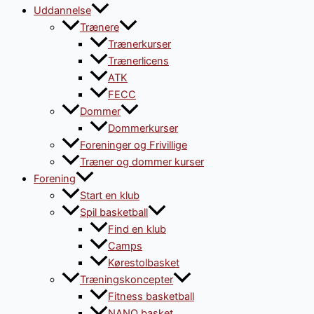
Uddannelse
Trænere
Trænerkurser
Trænerlicens
ATK
FECC
Dommer
Dommerkurser
Foreninger og Frivillige
Træner og dommer kurser
Forening
Start en klub
Spil basketball
Find en klub
Camps
Kørestolbasket
Træningskoncepter
Fitness basketball
NANO basket