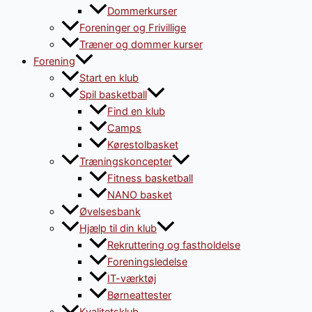
Dommerkurser
Foreninger og Frivillige
Træner og dommer kurser
Forening
Start en klub
Spil basketball
Find en klub
Camps
Kørestolbasket
Træningskoncepter
Fitness basketball
NANO basket
Øvelsesbank
Hjælp til din klub
Rekruttering og fastholdelse
Foreningsledelse
IT-værktøj
Børneattester