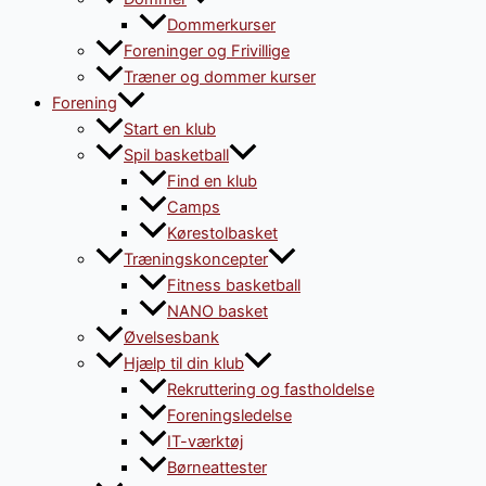
Dommerkurser
Foreninger og Frivillige
Træner og dommer kurser
Forening
Start en klub
Spil basketball
Find en klub
Camps
Kørestolbasket
Træningskoncepter
Fitness basketball
NANO basket
Øvelsesbank
Hjælp til din klub
Rekruttering og fastholdelse
Foreningsledelse
IT-værktøj
Børneattester