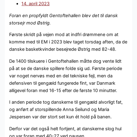
14. april 2023
Foran en propfyldt Gentoftehallen blev det til dansk
storsejr mod Østrig.
Første skridt på vejen mod at indfri drømmene om at
komme med til EM i 2023 blev taget torsdag aften, da de
danske basketkvinder besejrede Østrig med 82-48.
De 1400 tilskuere i Gentoftehallen måtte dog vente lidt
på at se de danske spillere folde sig ud. Første periode
var noget nervøs med en del tekniske fejl, men da
defensiven til gengæld fungerede fint, var Danmark
alligevel foran med 16-15 efter de første 10 minutter.
I anden periode tog danskerne til gengæld alvorligt fat,
og anført af storspillende Anna Seilund og Maria
Jespersen var der stort set kun ét hold på banen.
Derfor var det også helt fortjent, at danskerne slog hul
og var foran med 40-27 ved pausen.