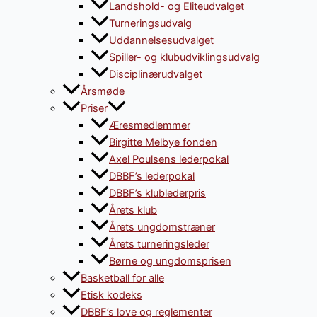
Landshold- og Eliteudvalget
Turneringsudvalg
Uddannelsesudvalget
Spiller- og klubudviklingsudvalg
Disciplinærudvalget
Årsmøde
Priser
Æresmedlemmer
Birgitte Melbye fonden
Axel Poulsens lederpokal
DBBF’s lederpokal
DBBF’s klublederpris
Årets klub
Årets ungdomstræner
Årets turneringsleder
Børne og ungdomsprisen
Basketball for alle
Etisk kodeks
DBBF’s love og reglementer