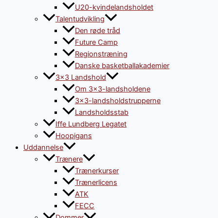
U20-kvindelandsholdet
Talentudvikling
Den røde tråd
Future Camp
Regionstræning
Danske basketballakademier
3×3 Landshold
Om 3×3-landsholdene
3×3-landsholdstrupperne
Landsholdsstab
Iffe Lundberg Legatet
Hoopigans
Uddannelse
Trænere
Trænerkurser
Trænerlicens
ATK
FECC
Dommer