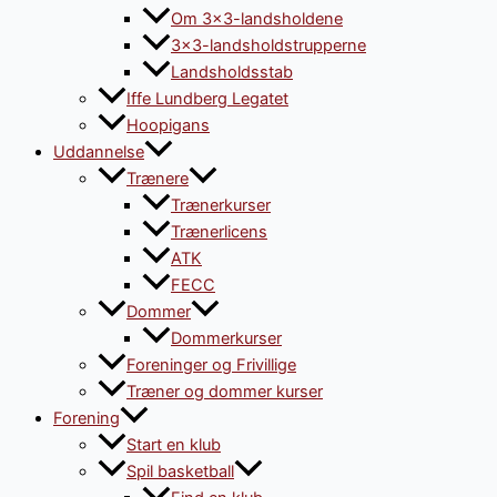
Om 3×3-landsholdene
3×3-landsholdstrupperne
Landsholdsstab
Iffe Lundberg Legatet
Hoopigans
Uddannelse
Trænere
Trænerkurser
Trænerlicens
ATK
FECC
Dommer
Dommerkurser
Foreninger og Frivillige
Træner og dommer kurser
Forening
Start en klub
Spil basketball