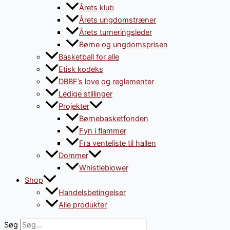
Årets klub
Årets ungdomstræner
Årets turneringsleder
Børne og ungdomsprisen
Basketball for alle
Etisk kodeks
DBBF’s love og reglementer
Ledige stillinger
Projekter
Børnebasketfonden
Fyn i flammer
Fra venteliste til hallen
Dommer
Whistleblower
Shop
Handelsbetingelser
Alle produkter
Søg