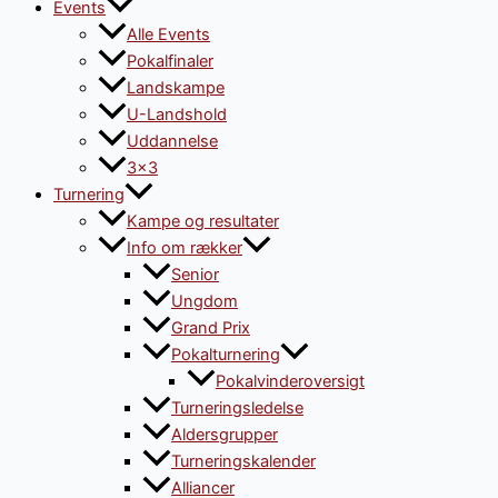
Events
Alle Events
Pokalfinaler
Landskampe
U-Landshold
Uddannelse
3×3
Turnering
Kampe og resultater
Info om rækker
Senior
Ungdom
Grand Prix
Pokalturnering
Pokalvinderoversigt
Turneringsledelse
Aldersgrupper
Turneringskalender
Alliancer