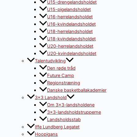
U15-drengelandsholdet
U15-pigelandsholdet
U16-herrelandsholdet
U16-kvindelandsholdet
U18-herrelandsholdet
U18-kvindelandsholdet
U20-herrelandsholdet
U20-kvindelandsholdet
Talentudvikling
Den røde tråd
Future Camp
Regionstræning
Danske basketballakademier
3×3 Landshold
Om 3×3-landsholdene
3×3-landsholdstrupperne
Landsholdsstab
Iffe Lundberg Legatet
Hoopigans