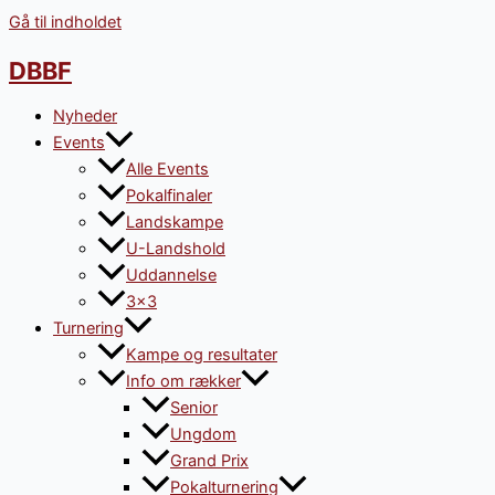
Gå til indholdet
DBBF
Nyheder
Events
Alle Events
Pokalfinaler
Landskampe
U-Landshold
Uddannelse
3×3
Turnering
Kampe og resultater
Info om rækker
Senior
Ungdom
Grand Prix
Pokalturnering