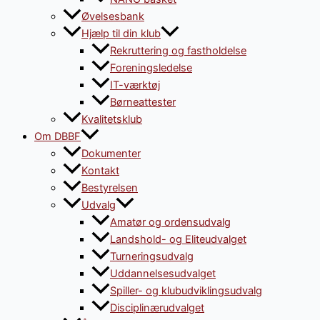
Øvelsesbank
Hjælp til din klub
Rekruttering og fastholdelse
Foreningsledelse
IT-værktøj
Børneattester
Kvalitetsklub
Om DBBF
Dokumenter
Kontakt
Bestyrelsen
Udvalg
Amatør og ordensudvalg
Landshold- og Eliteudvalget
Turneringsudvalg
Uddannelsesudvalget
Spiller- og klubudviklingsudvalg
Disciplinærudvalget