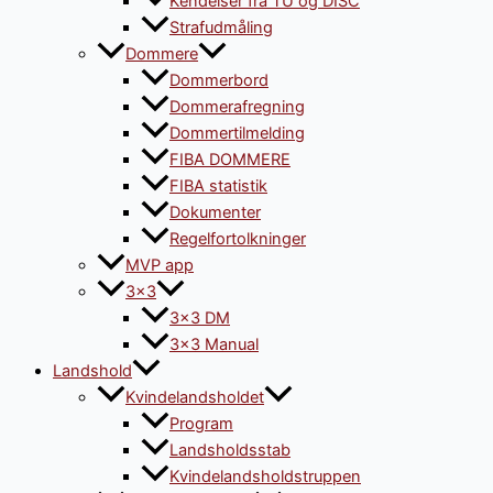
Kendelser fra TU og DISC
Strafudmåling
Dommere
Dommerbord
Dommerafregning
Dommertilmelding
FIBA DOMMERE
FIBA statistik
Dokumenter
Regelfortolkninger
MVP app
3×3
3×3 DM
3×3 Manual
Landshold
Kvindelandsholdet
Program
Landsholdsstab
Kvindelandsholdstruppen