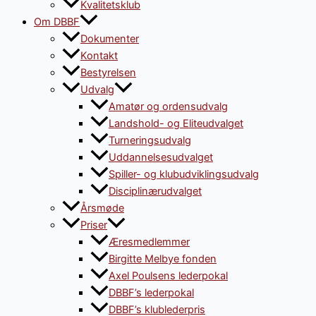
Kvalitetsklub
Om DBBF
Dokumenter
Kontakt
Bestyrelsen
Udvalg
Amatør og ordensudvalg
Landshold- og Eliteudvalget
Turneringsudvalg
Uddannelsesudvalget
Spiller- og klubudviklingsudvalg
Disciplinærudvalget
Årsmøde
Priser
Æresmedlemmer
Birgitte Melbye fonden
Axel Poulsens lederpokal
DBBF’s lederpokal
DBBF’s klublederpris