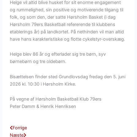
Helge vil altid blive husket for sit enorme engagement
og rummelighed, sin positive og motiverende tilgang til
folk, og som den, der satte Hørsholm Basket (i dag
Hørsholm 79ers Basketball refererende til klubbens
etablerings år) på landkortet. På nethinden vil man altid
have hans karakteristiske og flotte cykelstyr-overskæg.
Helge blev 86 år og efterlader sig tre børn, syv
børnebørn og tre oldebørn.
Bisættelsen finder sted Grundlovsdag fredag den 5. juni
2026 kl. 10:30 i Hørsholm Kirke.
På vegne af Hørsholm Basketball Klub 79ers
Peter Damm & Henrik Henriksen
Tidligere
Næste
Forrige
Næste