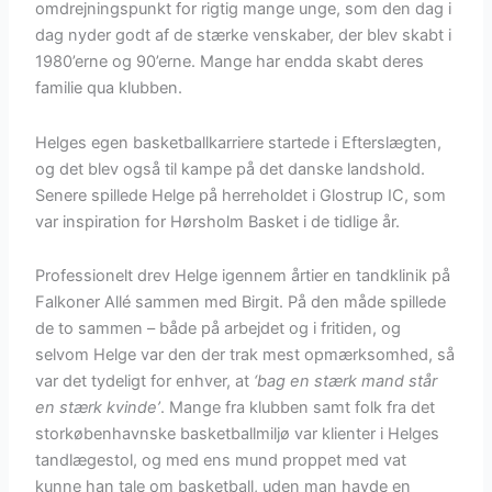
omdrejningspunkt for rigtig mange unge, som den dag i
dag nyder godt af de stærke venskaber, der blev skabt i
1980’erne og 90’erne. Mange har endda skabt deres
familie qua klubben.
Helges egen basketballkarriere startede i Efterslægten,
og det blev også til kampe på det danske landshold.
Senere spillede Helge på herreholdet i Glostrup IC, som
var inspiration for Hørsholm Basket i de tidlige år.
Professionelt drev Helge igennem årtier en tandklinik på
Falkoner Allé sammen med Birgit. På den måde spillede
de to sammen – både på arbejdet og i fritiden, og
selvom Helge var den der trak mest opmærksomhed, så
var det tydeligt for enhver, at
‘bag en stærk mand står
en stærk kvinde’
. Mange fra klubben samt folk fra det
storkøbenhavnske basketballmiljø var klienter i Helges
tandlægestol, og med ens mund proppet med vat
kunne han tale om basketball, uden man havde en