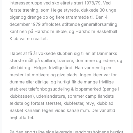
interessegruppe ved skoleårets start 1978/79. Ved
første træning, som Helge styrede, dukkede 30 unge
piger og drenge op og flere strømmede til. Den 4.
december 1979 afholdtes stiftende generalforsamling i
kantinen på Hørsholm Skole, og Hørsholm Basketball
Klub var en realitet.
I løbet af få år voksede klubben sig til en af Danmarks
største målt på spillere, trænere, dommere og ledere, og
alle bidrog i Helges frivillige ånd. Han var nemlig en
mester i at motivere og give plads. Ingen ideer var for
dumme eller dårlige, og hurtigt fik de mange frivillige
etableret telefonbogsuddeling & loppemarked (penge i
klubkassen), udenlandsture, sommer camp (landets
ældste og fortsat største), klubfester, revy, klubblad,
Basket Kanalen (egen video kanal) m.m. Der var altid
højt til loftet.
På den sportslige side leverede ungdomsholdene hurtigt