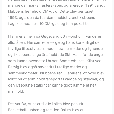
mange danmarksmesterskaber, og allerede i 1991 vandt
klubbens herrehold DM-guld. Dette blev gentaget i
1993, og siden da har dameholdet været klubbens
flagskib med hele 10 DM-guld og fem pokaltitler.
I familiens hjem på Gøgevang 66 i Hørsholm var døren
altid åben. Her samlede Helge og hans kone Birgit de
frivillige til bestyrelsesmøder, trænermøder og lignende,
og i klubbens unge år afholdt de Skt. Hans for de unge,
som kunne overnatte i huset. Sommerhuset i Klint ved
Rørvig blev også anvendt til utallige møder og
sammenkomster i klubbens regi. Familiens Volvo’er blev
ivrigt brugt som holdtransport til kampe og stævner, og
den lysebrune stationcar kunne godt rumme et helt
minihold.
Det var før, at seler til alle i bilen blev påbudt.
Basketballklubben og familien Dalum blev et