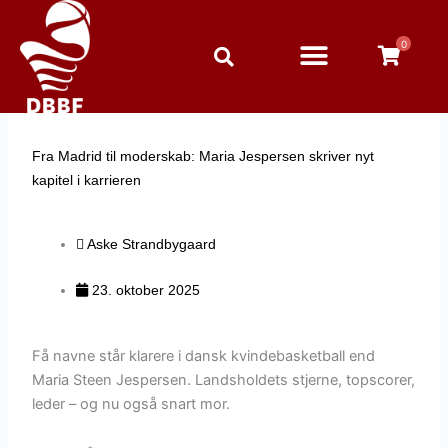
Gå
til
0
indholdet
Fra Madrid til moderskab: Maria Jespersen skriver nyt
kapitel i karrieren
Aske Strandbygaard
23. oktober 2025
Få navne står klarere i dansk kvindebasketball end
Maria Steen Jespersen. Landsholdets stjerne, topscorer,
leder – og nu også snart mor.