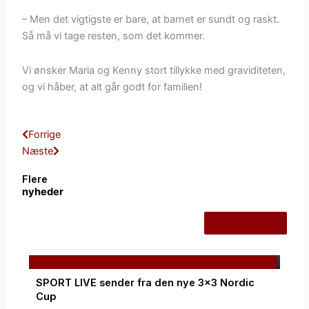
– Men det vigtigste er bare, at barnet er sundt og raskt.
Så må vi tage resten, som det kommer.
Vi ønsker Maria og Kenny stort tillykke med graviditeten,
og vi håber, at alt går godt for familien!
Tidligere
Næste
Forrige
Næste
Flere
nyheder
Alle nyheder
SPORT LIVE sender fra den nye 3×3 Nordic
Cup