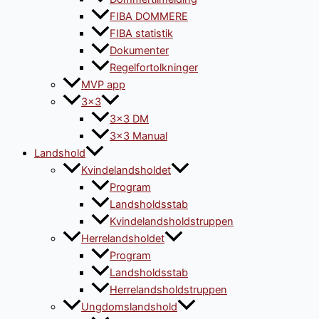
FIBA DOMMERE
FIBA statistik
Dokumenter
Regelfortolkninger
MVP app
3×3
3×3 DM
3×3 Manual
Landshold
Kvindelandsholdet
Program
Landsholdsstab
Kvindelandsholdstruppen
Herrelandsholdet
Program
Landsholdsstab
Herrelandsholdstruppen
Ungdomslandshold