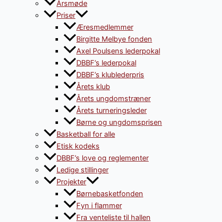
Årsmøde
Priser
Æresmedlemmer
Birgitte Melbye fonden
Axel Poulsens lederpokal
DBBF’s lederpokal
DBBF’s klublederpris
Årets klub
Årets ungdomstræner
Årets turneringsleder
Børne og ungdomsprisen
Basketball for alle
Etisk kodeks
DBBF’s love og reglementer
Ledige stillinger
Projekter
Børnebasketfonden
Fyn i flammer
Fra venteliste til hallen