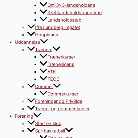
Om 3×3-landsholdene
3×3-landsholdstrupperne
Landsholdsstab
Iffe Lundberg Legatet
Hoopigans
Uddannelse
Trænere
Trænerkurser
Trænerlicens
ATK
FECC
Dommer
Dommerkurser
Foreninger og Frivillige
Træner og dommer kurser
Forening
Start en klub
Spil basketball