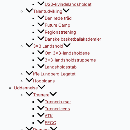
U20-kvindelandsholdet
Talentudvikling
Den røde tråd
Future Camp
Regionstræning
Danske basketballakademier
3×3 Landshold
Om 3×3-landsholdene
3×3-landsholdstrupperne
Landsholdsstab
Iffe Lundberg Legatet
Hoopigans
Uddannelse
Trænere
Trænerkurser
Trænerlicens
ATK
FECC
Dommer