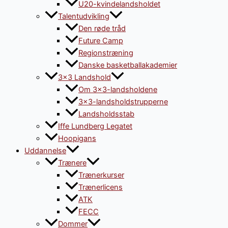
U20-kvindelandsholdet
Talentudvikling
Den røde tråd
Future Camp
Regionstræning
Danske basketballakademier
3×3 Landshold
Om 3×3-landsholdene
3×3-landsholdstrupperne
Landsholdsstab
Iffe Lundberg Legatet
Hoopigans
Uddannelse
Trænere
Trænerkurser
Trænerlicens
ATK
FECC
Dommer