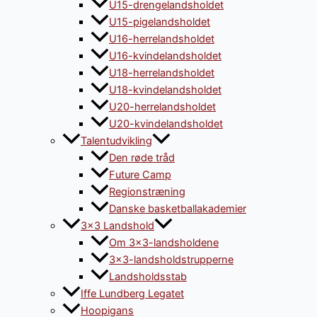
U15-drengelandsholdet
U15-pigelandsholdet
U16-herrelandsholdet
U16-kvindelandsholdet
U18-herrelandsholdet
U18-kvindelandsholdet
U20-herrelandsholdet
U20-kvindelandsholdet
Talentudvikling
Den røde tråd
Future Camp
Regionstræning
Danske basketballakademier
3×3 Landshold
Om 3×3-landsholdene
3×3-landsholdstrupperne
Landsholdsstab
Iffe Lundberg Legatet
Hoopigans