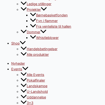
Ledige stillinger
Projekter
Børnebasketfonden
Fyn i flammer
Fra venteliste til hallen
Dommer
Whistleblower
Shop
Handelsbetingelser
Alle produkter
Nyheder
Events
Alle Events
Pokalfinaler
Landskampe
U-Landshold
Uddannelse
3×3