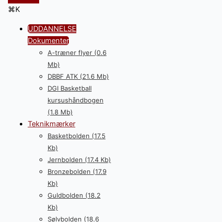
⌘K
UDDANNELSE
Dokumenter
A-træner flyer (0.6
Mb)
DBBF ATK (21.6 Mb)
DGI Basketball
kursushåndbogen
(1.8 Mb)
Teknikmærker
Basketbolden (17.5
Kb)
Jernbolden (17.4 Kb)
Bronzebolden (17.9
Kb)
Guldbolden (18.2
Kb)
Sølvbolden (18.6