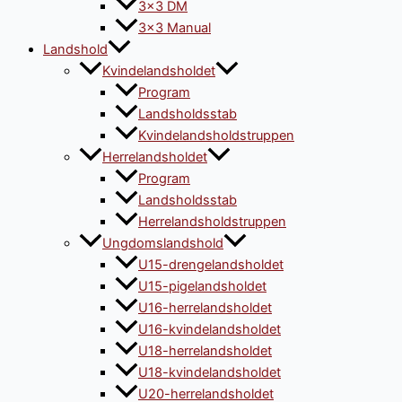
3×3 DM
3×3 Manual
Landshold
Kvindelandsholdet
Program
Landsholdsstab
Kvindelandsholdstruppen
Herrelandsholdet
Program
Landsholdsstab
Herrelandsholdstruppen
Ungdomslandshold
U15-drengelandsholdet
U15-pigelandsholdet
U16-herrelandsholdet
U16-kvindelandsholdet
U18-herrelandsholdet
U18-kvindelandsholdet
U20-herrelandsholdet