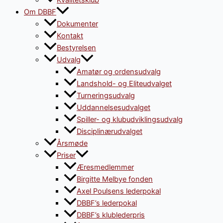
Kvalitetsklub
Om DBBF
Dokumenter
Kontakt
Bestyrelsen
Udvalg
Amatør og ordensudvalg
Landshold- og Eliteudvalget
Turneringsudvalg
Uddannelsesudvalget
Spiller- og klubudviklingsudvalg
Disciplinærudvalget
Årsmøde
Priser
Æresmedlemmer
Birgitte Melbye fonden
Axel Poulsens lederpokal
DBBF’s lederpokal
DBBF’s klublederpris