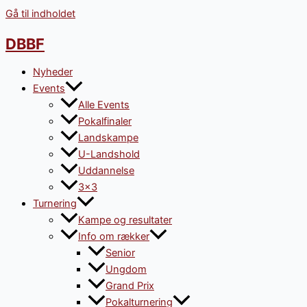
Gå til indholdet
DBBF
Nyheder
Events
Alle Events
Pokalfinaler
Landskampe
U-Landshold
Uddannelse
3×3
Turnering
Kampe og resultater
Info om rækker
Senior
Ungdom
Grand Prix
Pokalturnering