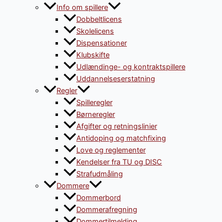
Info om spillere
Dobbeltlicens
Skolelicens
Dispensationer
Klubskifte
Udlændinge- og kontraktspillere
Uddannelseserstatning
Regler
Spilleregler
Børneregler
Afgifter og retningslinier
Antidoping og matchfixing
Love og reglementer
Kendelser fra TU og DISC
Strafudmåling
Dommere
Dommerbord
Dommerafregning
Dommertilmelding