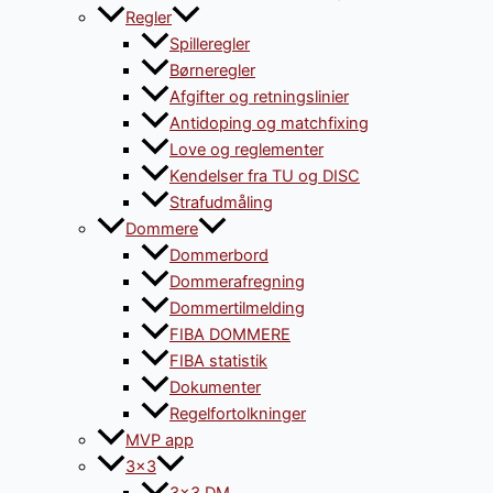
Regler
Spilleregler
Børneregler
Afgifter og retningslinier
Antidoping og matchfixing
Love og reglementer
Kendelser fra TU og DISC
Strafudmåling
Dommere
Dommerbord
Dommerafregning
Dommertilmelding
FIBA DOMMERE
FIBA statistik
Dokumenter
Regelfortolkninger
MVP app
3×3