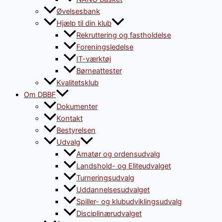
Øvelsesbank
Hjælp til din klub
Rekruttering og fastholdelse
Foreningsledelse
IT-værktøj
Børneattester
Kvalitetsklub
Om DBBF
Dokumenter
Kontakt
Bestyrelsen
Udvalg
Amatør og ordensudvalg
Landshold- og Eliteudvalget
Turneringsudvalg
Uddannelsesudvalget
Spiller- og klubudviklingsudvalg
Disciplinærudvalget