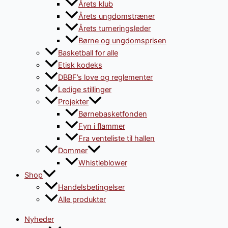
Årets klub
Årets ungdomstræner
Årets turneringsleder
Børne og ungdomsprisen
Basketball for alle
Etisk kodeks
DBBF’s love og reglementer
Ledige stillinger
Projekter
Børnebasketfonden
Fyn i flammer
Fra venteliste til hallen
Dommer
Whistleblower
Shop
Handelsbetingelser
Alle produkter
Nyheder