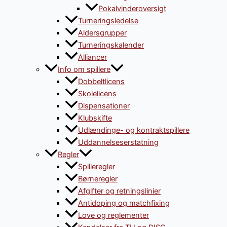
Pokalvinderoversigt
Turneringsledelse
Aldersgrupper
Turneringskalender
Alliancer
Info om spillere
Dobbeltlicens
Skolelicens
Dispensationer
Klubskifte
Udlændinge- og kontraktspillere
Uddannelseserstatning
Regler
Spilleregler
Børneregler
Afgifter og retningslinier
Antidoping og matchfixing
Love og reglementer