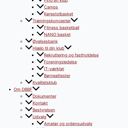
Find en klub
Camps
Kørestolbasket
Træningskoncepter
Fitness basketball
NANO basket
Øvelsesbank
Hjælp til din klub
Rekruttering og fastholdelse
Foreningsledelse
IT-værktøj
Børneattester
Kvalitetsklub
Om DBBF
Dokumenter
Kontakt
Bestyrelsen
Udvalg
Amatør og ordensudvalg