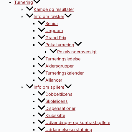
Turnering
Kampe og resultater
Info om rækker
Senior
Ungdom
Grand Prix
Pokalturnering
Pokalvinderoversigt
Turneringsledelse
Aldersgrupper
Turneringskalender
Alliancer
Info om spillere
Dobbeltlicens
Skolelicens
Dispensationer
Klubskifte
Udlændinge- og kontraktspillere
Uddannelseserstatning