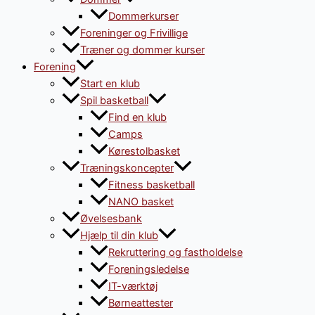
Dommerkurser
Foreninger og Frivillige
Træner og dommer kurser
Forening
Start en klub
Spil basketball
Find en klub
Camps
Kørestolbasket
Træningskoncepter
Fitness basketball
NANO basket
Øvelsesbank
Hjælp til din klub
Rekruttering og fastholdelse
Foreningsledelse
IT-værktøj
Børneattester