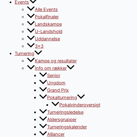
Events
Alle Events
Pokalfinaler
Landskampe
U-Landshold
Uddannelse
3×3
Turnering
Kampe og resultater
Info om rækker
Senior
Ungdom
Grand Prix
Pokalturnering
Pokalvinderoversigt
Turneringsledelse
Aldersgrupper
Turneringskalender
Alliancer