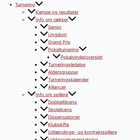
Turnering
Kampe og resultater
Info om rækker
Senior
Ungdom
Grand Prix
Pokalturnering
Pokalvinderoversigt
Turneringsledelse
Aldersgrupper
Turneringskalender
Alliancer
Info om spillere
Dobbeltlicens
Skolelicens
Dispensationer
Klubskifte
Udlændinge- og kontraktspillere
Uddannelseserstatning