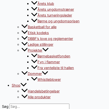
Årets klub
Årets ungdomstræner
Årets turneringsleder
Børne og ungdomsprisen
Basketball for alle
Etisk kodeks
DBBF’s love og reglementer
Ledige stillinger
Projekter
Børnebasketfonden
Fyn i flammer
Fra venteliste til hallen
Dommer
Whistleblower
Shop
Handelsbetingelser
Alle produkter
Søg