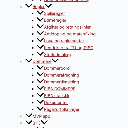
Regler
Spilleregler
Børneregler
Afgifter og retningslinier
Antidoping og matchfixing
Love og reglementer
Kendelser fra TU og DISC
Strafudmåling
Dommere
Dommerbord
Dommerafregning
Dommertilmelding
FIBA DOMMERE
FIBA statistik
Dokumenter
Regelfortolkninger
MVP app
3×3