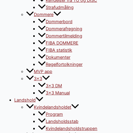
Kendelser fra TU og DISC
Strafudmåling
Dommere
Dommerbord
Dommerafregning
Dommertilmelding
FIBA DOMMERE
FIBA statistik
Dokumenter
Regelfortolkninger
MVP app
3×3
3×3 DM
3×3 Manual
Landshold
Kvindelandsholdet
Program
Landsholdsstab
Kvindelandsholdstruppen