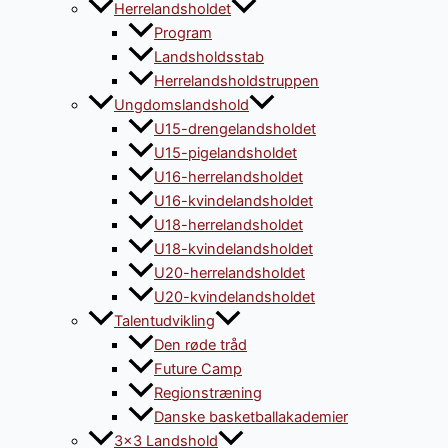
Herrelandsholdet
Program
Landsholdsstab
Herrelandsholdstruppen
Ungdomslandshold
U15-drengelandsholdet
U15-pigelandsholdet
U16-herrelandsholdet
U16-kvindelandsholdet
U18-herrelandsholdet
U18-kvindelandsholdet
U20-herrelandsholdet
U20-kvindelandsholdet
Talentudvikling
Den røde tråd
Future Camp
Regionstræning
Danske basketballakademier
3×3 Landshold