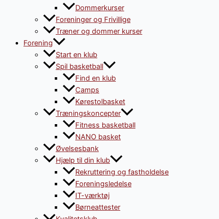
Dommerkurser
Foreninger og Frivillige
Træner og dommer kurser
Forening
Start en klub
Spil basketball
Find en klub
Camps
Kørestolbasket
Træningskoncepter
Fitness basketball
NANO basket
Øvelsesbank
Hjælp til din klub
Rekruttering og fastholdelse
Foreningsledelse
IT-værktøj
Børneattester