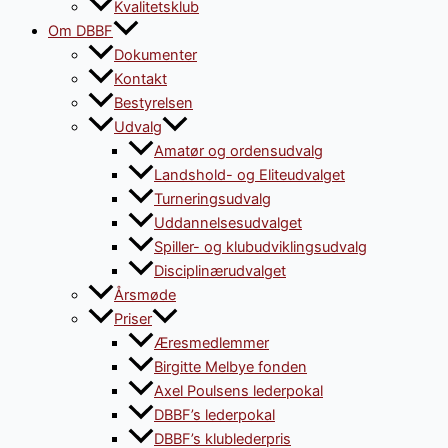
Kvalitetsklub
Om DBBF
Dokumenter
Kontakt
Bestyrelsen
Udvalg
Amatør og ordensudvalg
Landshold- og Eliteudvalget
Turneringsudvalg
Uddannelsesudvalget
Spiller- og klubudviklingsudvalg
Disciplinærudvalget
Årsmøde
Priser
Æresmedlemmer
Birgitte Melbye fonden
Axel Poulsens lederpokal
DBBF’s lederpokal
DBBF’s klublederpris