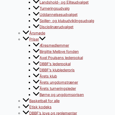
Landshold- og Eliteudvalget
Turneringsudvalg
Uddannelsesudvalget
Spiller- og klubudviklingsudvalg
Disciplinærudvalget
Årsmøde
Priser
Æresmedlemmer
Birgitte Melbye fonden
Axel Poulsens lederpokal
DBBF’s lederpokal
DBBF’s klublederpris
Årets klub
Årets ungdomstræner
Årets turneringsleder
Børne og ungdomsprisen
Basketball for alle
Etisk kodeks
DBBF’s love og reglementer