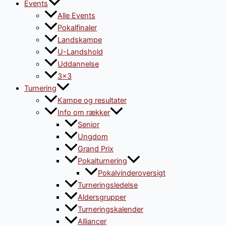
Events
Alle Events
Pokalfinaler
Landskampe
U-Landshold
Uddannelse
3×3
Turnering
Kampe og resultater
Info om rækker
Senior
Ungdom
Grand Prix
Pokalturnering
Pokalvinderoversigt
Turneringsledelse
Aldersgrupper
Turneringskalender
Alliancer