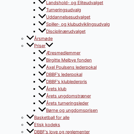
Landshold- og Eliteudvalget
Turneringsudvalg
Uddannelsesudvalget
Spiller- og klubudviklingsudvalg
Disciplinærudvalget
Årsmøde
Priser
Æresmedlemmer
Birgitte Melbye fonden
Axel Poulsens lederpokal
DBBF’s lederpokal
DBBF’s klublederpris
Årets klub
Årets ungdomstræner
Årets turneringsleder
Børne og ungdomsprisen
Basketball for alle
Etisk kodeks
DBBF’s love og reglementer