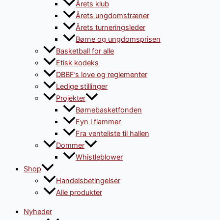
Årets klub
Årets ungdomstræner
Årets turneringsleder
Børne og ungdomsprisen
Basketball for alle
Etisk kodeks
DBBF’s love og reglementer
Ledige stillinger
Projekter
Børnebasketfonden
Fyn i flammer
Fra venteliste til hallen
Dommer
Whistleblower
Shop
Handelsbetingelser
Alle produkter
Nyheder