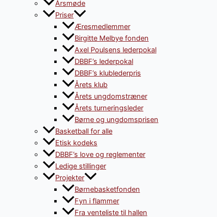
Årsmøde
Priser
Æresmedlemmer
Birgitte Melbye fonden
Axel Poulsens lederpokal
DBBF’s lederpokal
DBBF’s klublederpris
Årets klub
Årets ungdomstræner
Årets turneringsleder
Børne og ungdomsprisen
Basketball for alle
Etisk kodeks
DBBF’s love og reglementer
Ledige stillinger
Projekter
Børnebasketfonden
Fyn i flammer
Fra venteliste til hallen