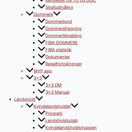
Kendelser fra TU og DISC
Strafudmåling
Dommere
Dommerbord
Dommerafregning
Dommertilmelding
FIBA DOMMERE
FIBA statistik
Dokumenter
Regelfortolkninger
MVP app
3×3
3×3 DM
3×3 Manual
Landshold
Kvindelandsholdet
Program
Landsholdsstab
Kvindelandsholdstruppen