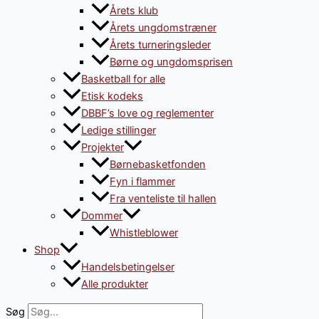
Årets klub
Årets ungdomstræner
Årets turneringsleder
Børne og ungdomsprisen
Basketball for alle
Etisk kodeks
DBBF’s love og reglementer
Ledige stillinger
Projekter
Børnebasketfonden
Fyn i flammer
Fra venteliste til hallen
Dommer
Whistleblower
Shop
Handelsbetingelser
Alle produkter
Søg