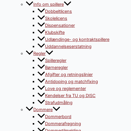
Info om spillere
Dobbeltlicens
Skolelicens
Dispensationer
Klubskifte
Udlændinge- og kontraktspillere
Uddannelseserstatning
Regler
Spilleregler
Børneregler
Afgifter og retningslinier
Antidoping og matchfixing
Love og reglementer
Kendelser fra TU og DISC
Strafudmåling
Dommere
Dommerbord
Dommerafregning
Dommertilmelding