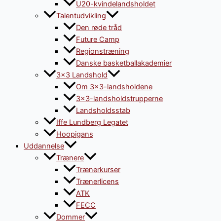
U20-kvindelandsholdet
Talentudvikling
Den røde tråd
Future Camp
Regionstræning
Danske basketballakademier
3×3 Landshold
Om 3×3-landsholdene
3×3-landsholdstrupperne
Landsholdsstab
Iffe Lundberg Legatet
Hoopigans
Uddannelse
Trænere
Trænerkurser
Trænerlicens
ATK
FECC
Dommer