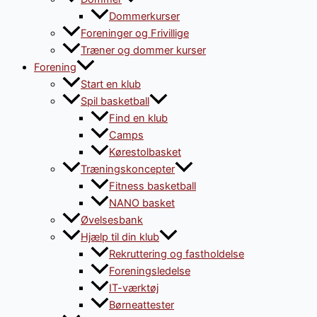
Dommerkurser
Foreninger og Frivillige
Træner og dommer kurser
Forening
Start en klub
Spil basketball
Find en klub
Camps
Kørestolbasket
Træningskoncepter
Fitness basketball
NANO basket
Øvelsesbank
Hjælp til din klub
Rekruttering og fastholdelse
Foreningsledelse
IT-værktøj
Børneattester