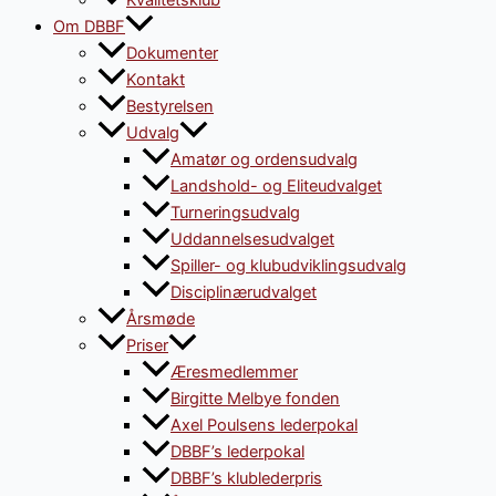
Kvalitetsklub
Om DBBF
Dokumenter
Kontakt
Bestyrelsen
Udvalg
Amatør og ordensudvalg
Landshold- og Eliteudvalget
Turneringsudvalg
Uddannelsesudvalget
Spiller- og klubudviklingsudvalg
Disciplinærudvalget
Årsmøde
Priser
Æresmedlemmer
Birgitte Melbye fonden
Axel Poulsens lederpokal
DBBF’s lederpokal
DBBF’s klublederpris