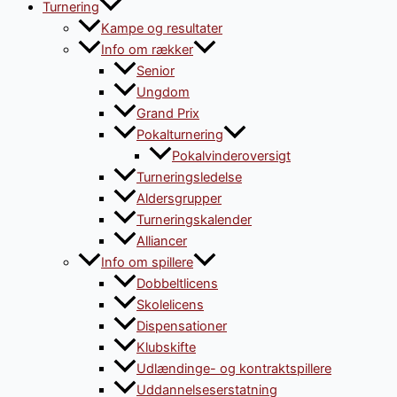
Turnering
Kampe og resultater
Info om rækker
Senior
Ungdom
Grand Prix
Pokalturnering
Pokalvinderoversigt
Turneringsledelse
Aldersgrupper
Turneringskalender
Alliancer
Info om spillere
Dobbeltlicens
Skolelicens
Dispensationer
Klubskifte
Udlændinge- og kontraktspillere
Uddannelseserstatning