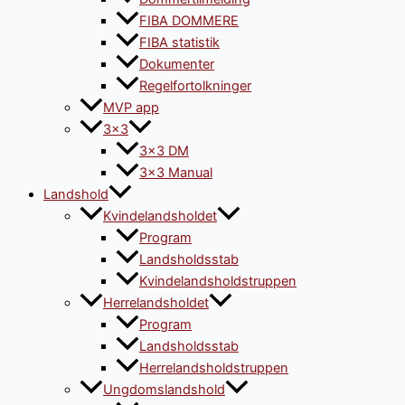
FIBA DOMMERE
FIBA statistik
Dokumenter
Regelfortolkninger
MVP app
3×3
3×3 DM
3×3 Manual
Landshold
Kvindelandsholdet
Program
Landsholdsstab
Kvindelandsholdstruppen
Herrelandsholdet
Program
Landsholdsstab
Herrelandsholdstruppen
Ungdomslandshold