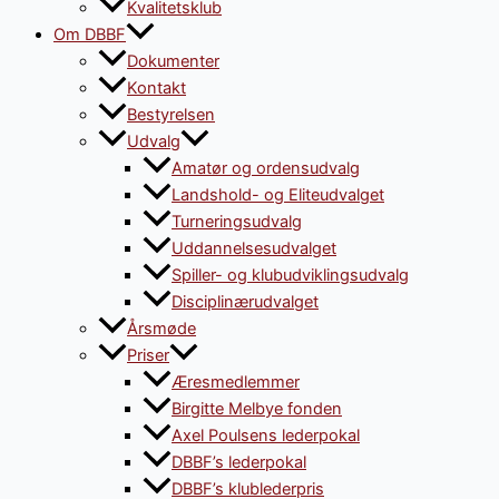
Kvalitetsklub
Om DBBF
Dokumenter
Kontakt
Bestyrelsen
Udvalg
Amatør og ordensudvalg
Landshold- og Eliteudvalget
Turneringsudvalg
Uddannelsesudvalget
Spiller- og klubudviklingsudvalg
Disciplinærudvalget
Årsmøde
Priser
Æresmedlemmer
Birgitte Melbye fonden
Axel Poulsens lederpokal
DBBF’s lederpokal
DBBF’s klublederpris