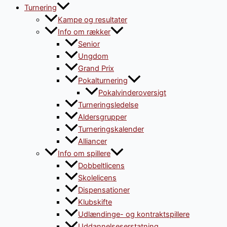
Turnering
Kampe og resultater
Info om rækker
Senior
Ungdom
Grand Prix
Pokalturnering
Pokalvinderoversigt
Turneringsledelse
Aldersgrupper
Turneringskalender
Alliancer
Info om spillere
Dobbeltlicens
Skolelicens
Dispensationer
Klubskifte
Udlændinge- og kontraktspillere
Uddannelseserstatning