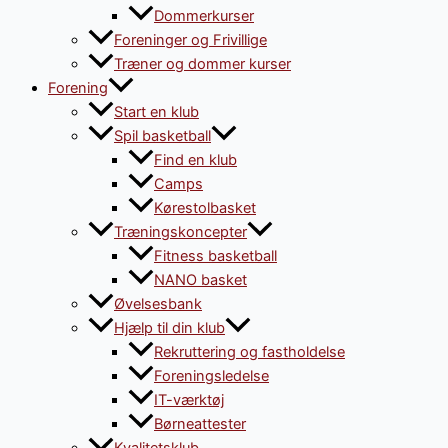
Dommerkurser
Foreninger og Frivillige
Træner og dommer kurser
Forening
Start en klub
Spil basketball
Find en klub
Camps
Kørestolbasket
Træningskoncepter
Fitness basketball
NANO basket
Øvelsesbank
Hjælp til din klub
Rekruttering og fastholdelse
Foreningsledelse
IT-værktøj
Børneattester