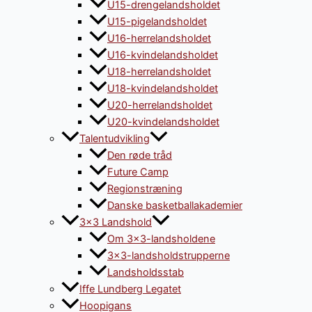
U15-drengelandsholdet
U15-pigelandsholdet
U16-herrelandsholdet
U16-kvindelandsholdet
U18-herrelandsholdet
U18-kvindelandsholdet
U20-herrelandsholdet
U20-kvindelandsholdet
Talentudvikling
Den røde tråd
Future Camp
Regionstræning
Danske basketballakademier
3×3 Landshold
Om 3×3-landsholdene
3×3-landsholdstrupperne
Landsholdsstab
Iffe Lundberg Legatet
Hoopigans