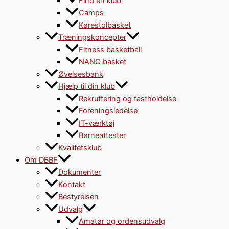
Find en klub
Camps
Kørestolbasket
Træningskoncepter
Fitness basketball
NANO basket
Øvelsesbank
Hjælp til din klub
Rekruttering og fastholdelse
Foreningsledelse
IT-værktøj
Børneattester
Kvalitetsklub
Om DBBF
Dokumenter
Kontakt
Bestyrelsen
Udvalg
Amatør og ordensudvalg