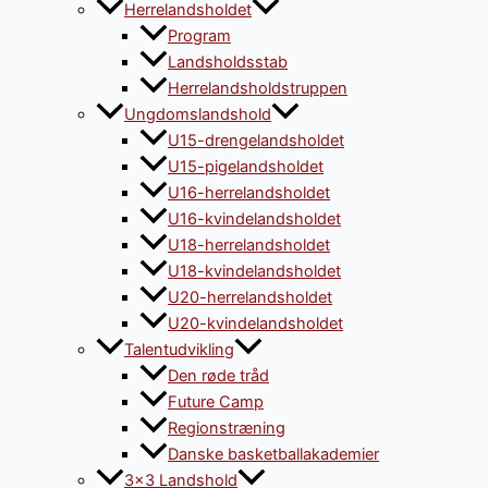
Herrelandsholdet
Program
Landsholdsstab
Herrelandsholdstruppen
Ungdomslandshold
U15-drengelandsholdet
U15-pigelandsholdet
U16-herrelandsholdet
U16-kvindelandsholdet
U18-herrelandsholdet
U18-kvindelandsholdet
U20-herrelandsholdet
U20-kvindelandsholdet
Talentudvikling
Den røde tråd
Future Camp
Regionstræning
Danske basketballakademier
3×3 Landshold