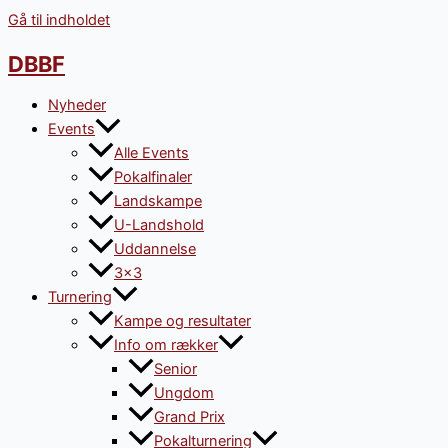
Gå til indholdet
DBBF
Nyheder
Events
Alle Events
Pokalfinaler
Landskampe
U-Landshold
Uddannelse
3×3
Turnering
Kampe og resultater
Info om rækker
Senior
Ungdom
Grand Prix
Pokalturnering