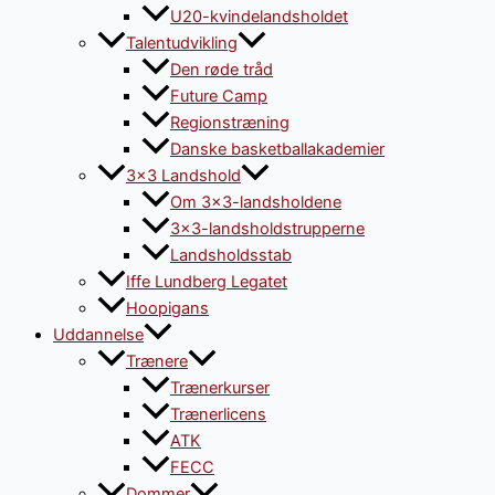
U20-kvindelandsholdet
Talentudvikling
Den røde tråd
Future Camp
Regionstræning
Danske basketballakademier
3×3 Landshold
Om 3×3-landsholdene
3×3-landsholdstrupperne
Landsholdsstab
Iffe Lundberg Legatet
Hoopigans
Uddannelse
Trænere
Trænerkurser
Trænerlicens
ATK
FECC
Dommer