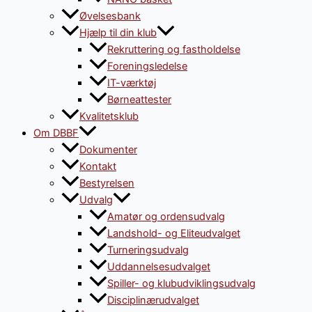
Øvelsesbank
Hjælp til din klub
Rekruttering og fastholdelse
Foreningsledelse
IT-værktøj
Børneattester
Kvalitetsklub
Om DBBF
Dokumenter
Kontakt
Bestyrelsen
Udvalg
Amatør og ordensudvalg
Landshold- og Eliteudvalget
Turneringsudvalg
Uddannelsesudvalget
Spiller- og klubudviklingsudvalg
Disciplinærudvalget