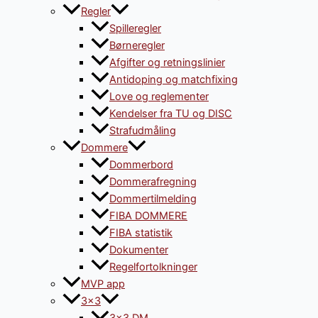
Regler
Spilleregler
Børneregler
Afgifter og retningslinier
Antidoping og matchfixing
Love og reglementer
Kendelser fra TU og DISC
Strafudmåling
Dommere
Dommerbord
Dommerafregning
Dommertilmelding
FIBA DOMMERE
FIBA statistik
Dokumenter
Regelfortolkninger
MVP app
3×3