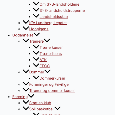
Om 3×3-landsholdene
3×3-landsholdstrupperne
Landsholdsstab
Iffe Lundberg Legatet
Hoopigans
Uddannelse
Trænere
Trænerkurser
Trænerlicens
ATK
FECC
Dommer
Dommerkurser
Foreninger og Frivillige
Træner og dommer kurser
Forening
Start en klub
Spil basketball