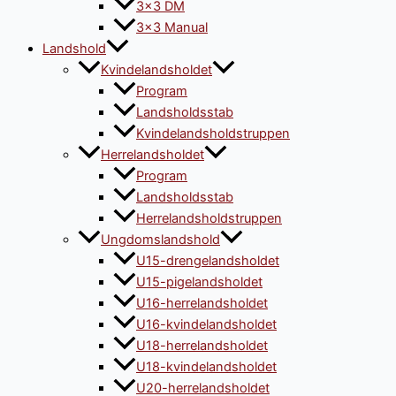
3×3 DM
3×3 Manual
Landshold
Kvindelandsholdet
Program
Landsholdsstab
Kvindelandsholdstruppen
Herrelandsholdet
Program
Landsholdsstab
Herrelandsholdstruppen
Ungdomslandshold
U15-drengelandsholdet
U15-pigelandsholdet
U16-herrelandsholdet
U16-kvindelandsholdet
U18-herrelandsholdet
U18-kvindelandsholdet
U20-herrelandsholdet