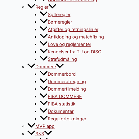
Regler
Spilleregler
Børneregler
Afgifter og retningslinier
Antidoping og matchfixing
Love og reglementer
Kendelser fra TU og DISC
Strafudmåling
Dommere
Dommerbord
Dommerafregning
Dommertilmelding
FIBA DOMMERE
FIBA statistik
Dokumenter
Regelfortolkninger
MVP app
3×3