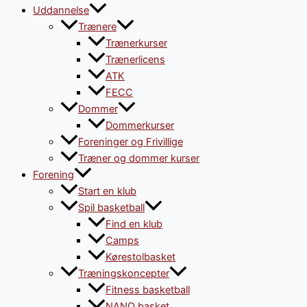
Uddannelse
Trænere
Trænerkurser
Trænerlicens
ATK
FECC
Dommer
Dommerkurser
Foreninger og Frivillige
Træner og dommer kurser
Forening
Start en klub
Spil basketball
Find en klub
Camps
Kørestolbasket
Træningskoncepter
Fitness basketball
NANO basket