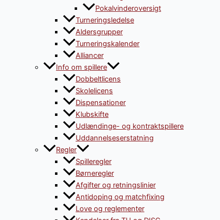
Pokalvinderoversigt
Turneringsledelse
Aldersgrupper
Turneringskalender
Alliancer
Info om spillere
Dobbeltlicens
Skolelicens
Dispensationer
Klubskifte
Udlændinge- og kontraktspillere
Uddannelseserstatning
Regler
Spilleregler
Børneregler
Afgifter og retningslinier
Antidoping og matchfixing
Love og reglementer