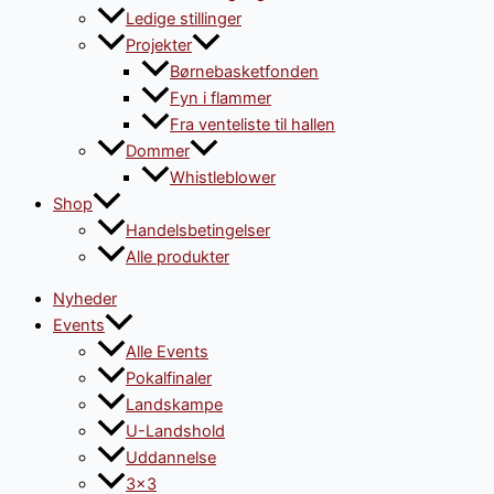
Ledige stillinger
Projekter
Børnebasketfonden
Fyn i flammer
Fra venteliste til hallen
Dommer
Whistleblower
Shop
Handelsbetingelser
Alle produkter
Nyheder
Events
Alle Events
Pokalfinaler
Landskampe
U-Landshold
Uddannelse
3×3