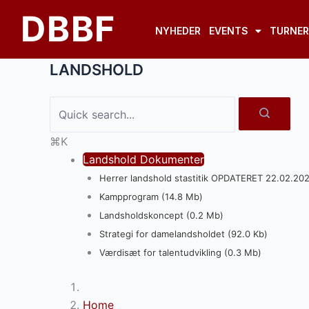
Gå
DBBF
til
NYHEDER
EVENTS
TURNER
indholdet
LANDSHOLD
⌘K
Landshold Dokumenter
Herrer landshold stastitik OPDATERET 22.02.2021
Kampprogram (14.8 Mb)
Landsholdskoncept (0.2 Mb)
Strategi for damelandsholdet (92.0 Kb)
Værdisæt for talentudvikling (0.3 Mb)
Home