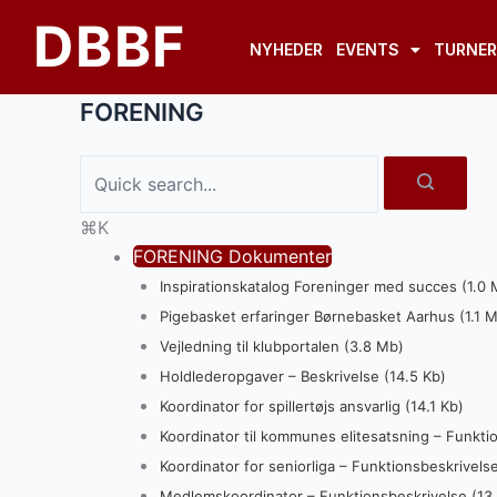
Gå
Doc
DBBF
til
navigation
NYHEDER
EVENTS
TURNER
indholdet
FORENING
⌘K
FORENING Dokumenter
Inspirationskatalog Foreninger med succes (1.0 
Pigebasket erfaringer Børnebasket Aarhus (1.1 
Vejledning til klubportalen (3.8 Mb)
Holdlederopgaver – Beskrivelse (14.5 Kb)
Koordinator for spillertøjs ansvarlig (14.1 Kb)
Koordinator til kommunes elitesatsning – Funkti
Koordinator for seniorliga – Funktionsbeskrivelse
Medlemskoordinator – Funktionsbeskrivelse (13.