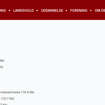
ING
LANDSHOLD
UDDANNELSE
FORENING
OM D
Mb)
Mb)
onsbeskrivelse (14.4 Kb)
 (13.7 Kb)
7 Kb)