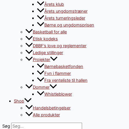
Årets klub
Årets ungdomstræner
Årets turneringsleder
Børne og ungdomsprisen
Basketball for alle
Etisk kodeks
DBBF’s love og reglementer
Ledige stillinger
Projekter
Børnebasketfonden
Fyn i flammer
Fra venteliste til hallen
Dommer
Whistleblower
Shop
Handelsbetingelser
Alle produkter
Søg