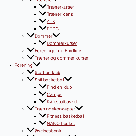
Trænerkurser
Trænerlicens
ATK
FECC
Dommer
Dommerkurser
Foreninger og Frivillige
Træner og dommer kurser
Forening
Start en klub
Spil basketball
Find en klub
Camps
Kørestolbasket
Træningskoncepter
Fitness basketball
NANO basket
Øvelsesbank