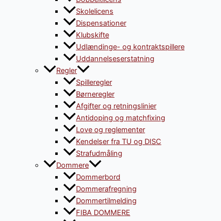
Skolelicens
Dispensationer
Klubskifte
Udlændinge- og kontraktspillere
Uddannelseserstatning
Regler
Spilleregler
Børneregler
Afgifter og retningslinier
Antidoping og matchfixing
Love og reglementer
Kendelser fra TU og DISC
Strafudmåling
Dommere
Dommerbord
Dommerafregning
Dommertilmelding
FIBA DOMMERE