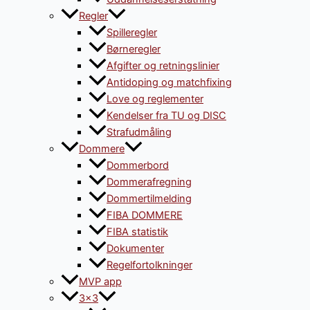
Regler
Spilleregler
Børneregler
Afgifter og retningslinier
Antidoping og matchfixing
Love og reglementer
Kendelser fra TU og DISC
Strafudmåling
Dommere
Dommerbord
Dommerafregning
Dommertilmelding
FIBA DOMMERE
FIBA statistik
Dokumenter
Regelfortolkninger
MVP app
3×3