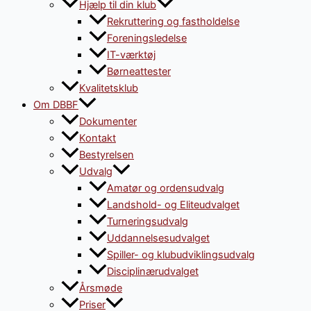
Hjælp til din klub
Rekruttering og fastholdelse
Foreningsledelse
IT-værktøj
Børneattester
Kvalitetsklub
Om DBBF
Dokumenter
Kontakt
Bestyrelsen
Udvalg
Amatør og ordensudvalg
Landshold- og Eliteudvalget
Turneringsudvalg
Uddannelsesudvalget
Spiller- og klubudviklingsudvalg
Disciplinærudvalget
Årsmøde
Priser