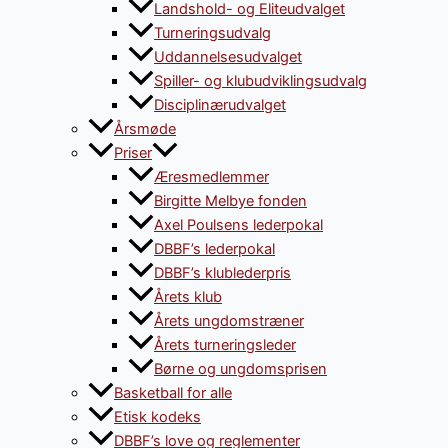
Landshold- og Eliteudvalget
Turneringsudvalg
Uddannelsesudvalget
Spiller- og klubudviklingsudvalg
Disciplinærudvalget
Årsmøde
Priser
Æresmedlemmer
Birgitte Melbye fonden
Axel Poulsens lederpokal
DBBF’s lederpokal
DBBF’s klublederpris
Årets klub
Årets ungdomstræner
Årets turneringsleder
Børne og ungdomsprisen
Basketball for alle
Etisk kodeks
DBBF’s love og reglementer