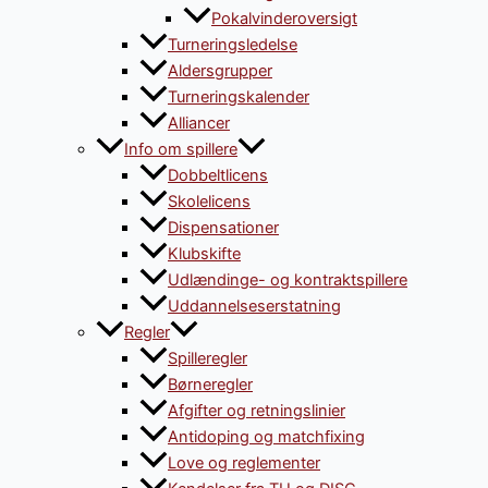
Pokalvinderoversigt
Turneringsledelse
Aldersgrupper
Turneringskalender
Alliancer
Info om spillere
Dobbeltlicens
Skolelicens
Dispensationer
Klubskifte
Udlændinge- og kontraktspillere
Uddannelseserstatning
Regler
Spilleregler
Børneregler
Afgifter og retningslinier
Antidoping og matchfixing
Love og reglementer