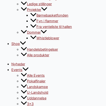
Ledige stillinger
Projekter
Børnebasketfonden
Fyn i flammer
Fra venteliste til hallen
Dommer
Whistleblower
Shop
Handelsbetingelser
Alle produkter
Nyheder
Events
Alle Events
Pokalfinaler
Landskampe
U-Landshold
Uddannelse
3×3