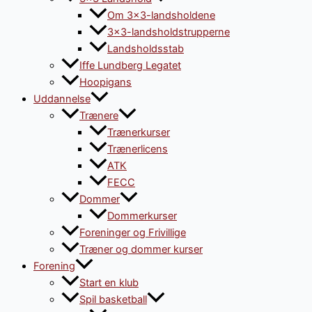
Om 3×3-landsholdene
3×3-landsholdstrupperne
Landsholdsstab
Iffe Lundberg Legatet
Hoopigans
Uddannelse
Trænere
Trænerkurser
Trænerlicens
ATK
FECC
Dommer
Dommerkurser
Foreninger og Frivillige
Træner og dommer kurser
Forening
Start en klub
Spil basketball