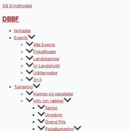
Gå til indholdet
DBBF
Nyheder
Events
Alle Events
Pokalfinaler
Landskampe
U-Landshold
Uddannelse
3×3
Turnering
Kampe og resultater
Info om rækker
Senior
Ungdom
Grand Prix
Pokalturnering