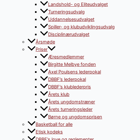
Landshold- og Eliteudvalget
Turneringsudvalg
Uddannelsesudvalget
Spiller- og klubudviklingsudvalg
Disciplinærudvalget
Årsmøde
Priser
Æresmedlemmer
Birgitte Melbye fonden
Axel Poulsens lederpokal
DBBF’s lederpokal
DBBF’s klublederpris
Årets klub
Årets ungdomstræner
Årets turneringsleder
Børne og ungdomsprisen
Basketball for alle
Etisk kodeks
DBBF’s love og reglementer