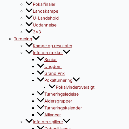
Pokalfinaler
Landskampe
U-Landshold
Uddannelse
3×3
Turnering
Kampe og resultater
Info om rækker
Senior
Ungdom
Grand Prix
Pokalturnering
Pokalvinderoversigt
Turneringsledelse
Aldersgrupper
Turneringskalender
Alliancer
Info om spillere
Dobbeltlicens