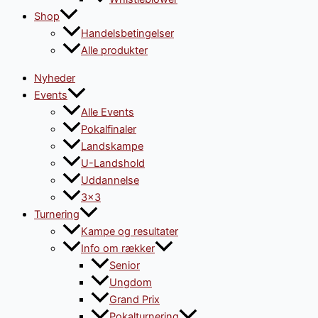
Shop
Handelsbetingelser
Alle produkter
Nyheder
Events
Alle Events
Pokalfinaler
Landskampe
U-Landshold
Uddannelse
3×3
Turnering
Kampe og resultater
Info om rækker
Senior
Ungdom
Grand Prix
Pokalturnering