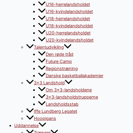
U16-herrelandsholdet
U16-kvindelandsholdet
U18-herrelandsholdet
U18-kvindelandsholdet
U20-herrelandsholdet
U20-kvindelandsholdet
Talentudvikling
Den røde tråd
Future Camp
Regionstræning
Danske basketballakademier
3×3 Landshold
Om 3×3-landsholdene
3×3-landsholdstrupperne
Landsholdsstab
Iffe Lundberg Legatet
Hoopigans
Uddannelse
Trænere