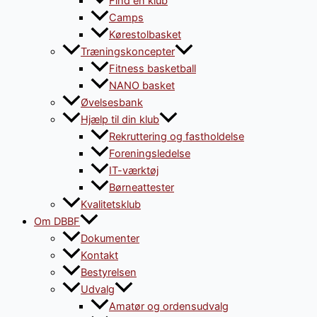
Find en klub
Camps
Kørestolbasket
Træningskoncepter
Fitness basketball
NANO basket
Øvelsesbank
Hjælp til din klub
Rekruttering og fastholdelse
Foreningsledelse
IT-værktøj
Børneattester
Kvalitetsklub
Om DBBF
Dokumenter
Kontakt
Bestyrelsen
Udvalg
Amatør og ordensudvalg