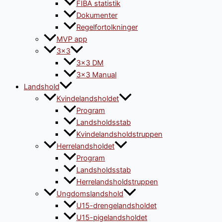
FIBA statistik
Dokumenter
Regelfortolkninger
MVP app
3×3
3×3 DM
3×3 Manual
Landshold
Kvindelandsholdet
Program
Landsholdsstab
Kvindelandsholdstruppen
Herrelandsholdet
Program
Landsholdsstab
Herrelandsholdstruppen
Ungdomslandshold
U15-drengelandsholdet
U15-pigelandsholdet