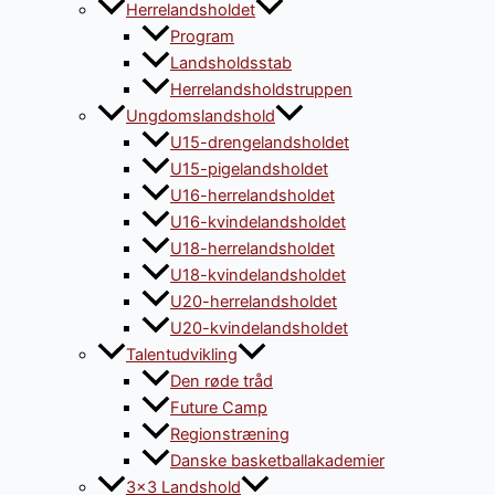
Herrelandsholdet
Program
Landsholdsstab
Herrelandsholdstruppen
Ungdomslandshold
U15-drengelandsholdet
U15-pigelandsholdet
U16-herrelandsholdet
U16-kvindelandsholdet
U18-herrelandsholdet
U18-kvindelandsholdet
U20-herrelandsholdet
U20-kvindelandsholdet
Talentudvikling
Den røde tråd
Future Camp
Regionstræning
Danske basketballakademier
3×3 Landshold