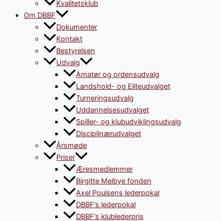
Kvalitetsklub
Om DBBF
Dokumenter
Kontakt
Bestyrelsen
Udvalg
Amatør og ordensudvalg
Landshold- og Eliteudvalget
Turneringsudvalg
Uddannelsesudvalget
Spiller- og klubudviklingsudvalg
Disciplinærudvalget
Årsmøde
Priser
Æresmedlemmer
Birgitte Melbye fonden
Axel Poulsens lederpokal
DBBF’s lederpokal
DBBF’s klublederpris