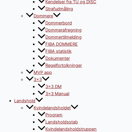
Kendelser fra TU og DISC
Strafudmåling
Dommere
Dommerbord
Dommerafregning
Dommertilmelding
FIBA DOMMERE
FIBA statistik
Dokumenter
Regelfortolkninger
MVP app
3×3
3×3 DM
3×3 Manual
Landshold
Kvindelandsholdet
Program
Landsholdsstab
Kvindelandsholdstruppen