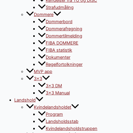
Kendelser fra TU og DISC
Strafudmåling
Dommere
Dommerbord
Dommerafregning
Dommertilmelding
FIBA DOMMERE
FIBA statistik
Dokumenter
Regelfortolkninger
MVP app
3×3
3×3 DM
3×3 Manual
Landshold
Kvindelandsholdet
Program
Landsholdsstab
Kvindelandsholdstruppen