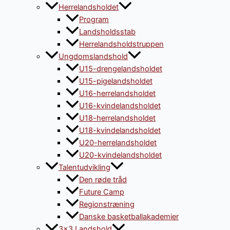
Herrelandsholdet
Program
Landsholdsstab
Herrelandsholdstruppen
Ungdomslandshold
U15-drengelandsholdet
U15-pigelandsholdet
U16-herrelandsholdet
U16-kvindelandsholdet
U18-herrelandsholdet
U18-kvindelandsholdet
U20-herrelandsholdet
U20-kvindelandsholdet
Talentudvikling
Den røde tråd
Future Camp
Regionstræning
Danske basketballakademier
3×3 Landshold