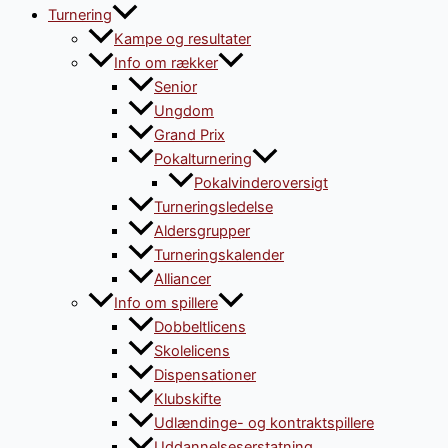
Turnering
Kampe og resultater
Info om rækker
Senior
Ungdom
Grand Prix
Pokalturnering
Pokalvinderoversigt
Turneringsledelse
Aldersgrupper
Turneringskalender
Alliancer
Info om spillere
Dobbeltlicens
Skolelicens
Dispensationer
Klubskifte
Udlændinge- og kontraktspillere
Uddannelseserstatning