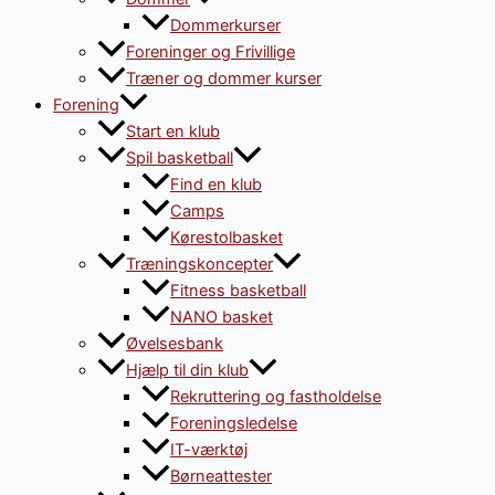
Dommerkurser
Foreninger og Frivillige
Træner og dommer kurser
Forening
Start en klub
Spil basketball
Find en klub
Camps
Kørestolbasket
Træningskoncepter
Fitness basketball
NANO basket
Øvelsesbank
Hjælp til din klub
Rekruttering og fastholdelse
Foreningsledelse
IT-værktøj
Børneattester