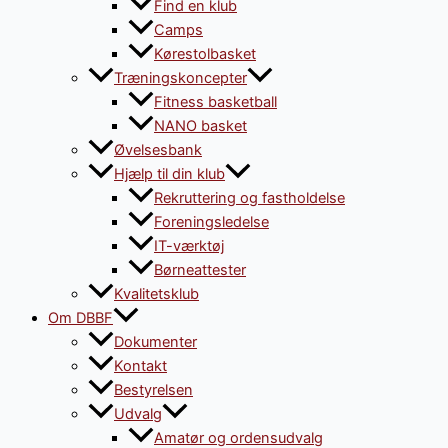
Find en klub
Camps
Kørestolbasket
Træningskoncepter
Fitness basketball
NANO basket
Øvelsesbank
Hjælp til din klub
Rekruttering og fastholdelse
Foreningsledelse
IT-værktøj
Børneattester
Kvalitetsklub
Om DBBF
Dokumenter
Kontakt
Bestyrelsen
Udvalg
Amatør og ordensudvalg