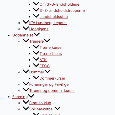
Om 3×3-landsholdene
3×3-landsholdstrupperne
Landsholdsstab
Iffe Lundberg Legatet
Hoopigans
Uddannelse
Trænere
Trænerkurser
Trænerlicens
ATK
FECC
Dommer
Dommerkurser
Foreninger og Frivillige
Træner og dommer kurser
Forening
Start en klub
Spil basketball