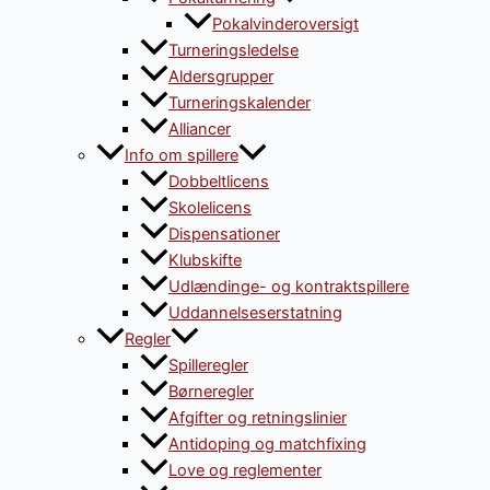
Pokalvinderoversigt
Turneringsledelse
Aldersgrupper
Turneringskalender
Alliancer
Info om spillere
Dobbeltlicens
Skolelicens
Dispensationer
Klubskifte
Udlændinge- og kontraktspillere
Uddannelseserstatning
Regler
Spilleregler
Børneregler
Afgifter og retningslinier
Antidoping og matchfixing
Love og reglementer