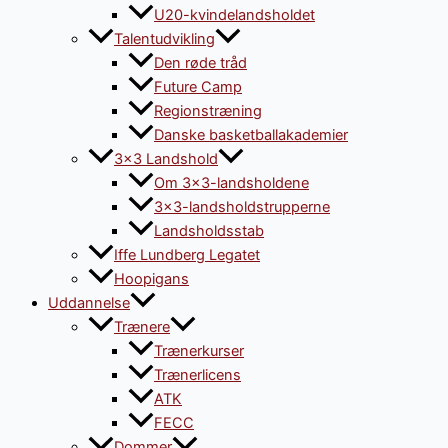
U20-kvindelandsholdet
Talentudvikling
Den røde tråd
Future Camp
Regionstræning
Danske basketballakademier
3×3 Landshold
Om 3×3-landsholdene
3×3-landsholdstrupperne
Landsholdsstab
Iffe Lundberg Legatet
Hoopigans
Uddannelse
Trænere
Trænerkurser
Trænerlicens
ATK
FECC
Dommer