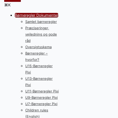
⌘K
Børneregler Dokumenter
Samlet børneregler
Præciseringer,
vejledning og gode
råd
Oversigtsskema
Børneregler –
hvorfor?
U15-Børneregler
Pixi
U13-Børneregler
Pixi
U11-Børneregler Pixi
U9-Børneregler Pixi
U7-Børneregler Pixi
Children rules
(English)