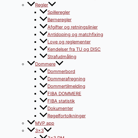
Regler
Spilleregler
Børneregler
Afgifter og retningslinier
Antidoping og matchfixing
Love og reglementer
Kendelser fra TU og DISC
Strafudmåling
Dommere
Dommerbord
Dommerafregning
Dommertilmelding
FIBA DOMMERE
FIBA statistik
Dokumenter
Regelfortolkninger
MVP app
3×3