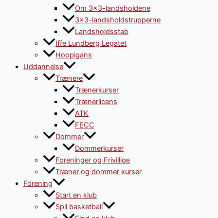
Om 3×3-landsholdene
3×3-landsholdstrupperne
Landsholdsstab
Iffe Lundberg Legatet
Hoopigans
Uddannelse
Trænere
Trænerkurser
Trænerlicens
ATK
FECC
Dommer
Dommerkurser
Foreninger og Frivillige
Træner og dommer kurser
Forening
Start en klub
Spil basketball