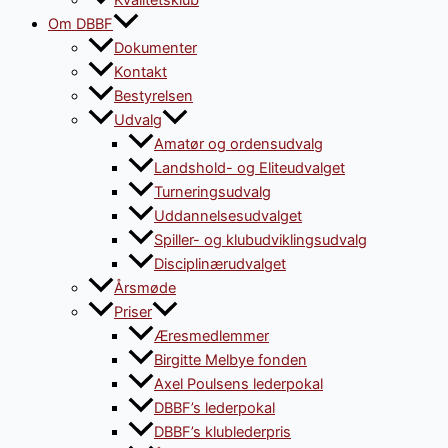
Kvalitetsklub
Om DBBF
Dokumenter
Kontakt
Bestyrelsen
Udvalg
Amatør og ordensudvalg
Landshold- og Eliteudvalget
Turneringsudvalg
Uddannelsesudvalget
Spiller- og klubudviklingsudvalg
Disciplinærudvalget
Årsmøde
Priser
Æresmedlemmer
Birgitte Melbye fonden
Axel Poulsens lederpokal
DBBF’s lederpokal
DBBF’s klublederpris