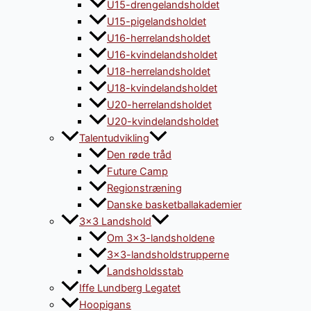
U15-drengelandsholdet
U15-pigelandsholdet
U16-herrelandsholdet
U16-kvindelandsholdet
U18-herrelandsholdet
U18-kvindelandsholdet
U20-herrelandsholdet
U20-kvindelandsholdet
Talentudvikling
Den røde tråd
Future Camp
Regionstræning
Danske basketballakademier
3×3 Landshold
Om 3×3-landsholdene
3×3-landsholdstrupperne
Landsholdsstab
Iffe Lundberg Legatet
Hoopigans