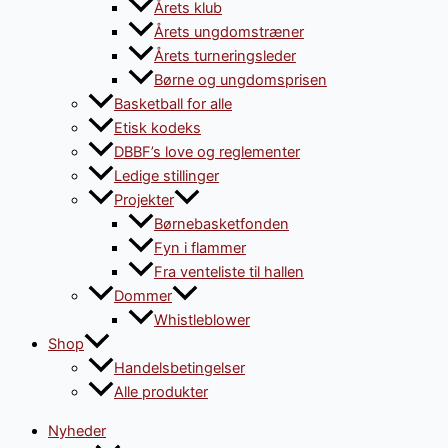
Årets klub
Årets ungdomstræner
Årets turneringsleder
Børne og ungdomsprisen
Basketball for alle
Etisk kodeks
DBBF’s love og reglementer
Ledige stillinger
Projekter
Børnebasketfonden
Fyn i flammer
Fra venteliste til hallen
Dommer
Whistleblower
Shop
Handelsbetingelser
Alle produkter
Nyheder