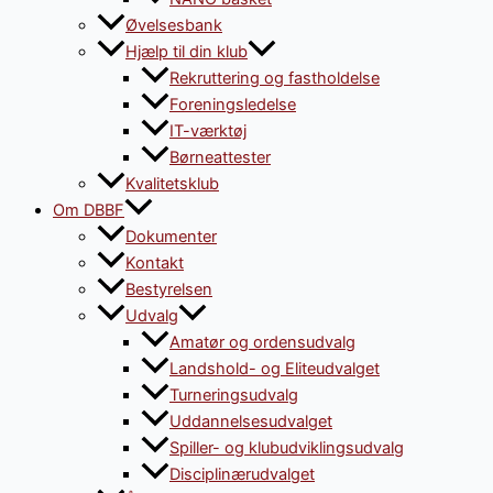
Øvelsesbank
Hjælp til din klub
Rekruttering og fastholdelse
Foreningsledelse
IT-værktøj
Børneattester
Kvalitetsklub
Om DBBF
Dokumenter
Kontakt
Bestyrelsen
Udvalg
Amatør og ordensudvalg
Landshold- og Eliteudvalget
Turneringsudvalg
Uddannelsesudvalget
Spiller- og klubudviklingsudvalg
Disciplinærudvalget