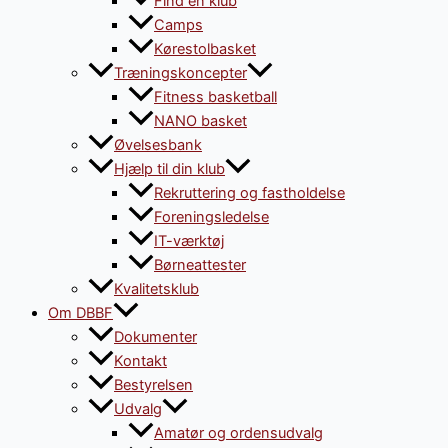
Find en klub
Camps
Kørestolbasket
Træningskoncepter
Fitness basketball
NANO basket
Øvelsesbank
Hjælp til din klub
Rekruttering og fastholdelse
Foreningsledelse
IT-værktøj
Børneattester
Kvalitetsklub
Om DBBF
Dokumenter
Kontakt
Bestyrelsen
Udvalg
Amatør og ordensudvalg