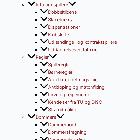
Info om spillere
Dobbeltlicens
Skolelicens
Dispensationer
Klubskifte
Udlændinge- og kontraktspillere
Uddannelseserstatning
Regler
Spilleregler
Børneregler
Afgifter og retningslinier
Antidoping og matchfixing
Love og reglementer
Kendelser fra TU og DISC
Strafudmåling
Dommere
Dommerbord
Dommerafregning
Dommertilmelding