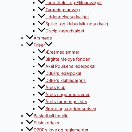
Landshold- og Eliteudvalget
Turneringsudvalg
Uddannelsesudvalget
Spiller- og klubudviklingsudvalg
Disciplinærudvalget
Årsmøde
Priser
Æresmedlemmer
Birgitte Melbye fonden
Axel Poulsens lederpokal
DBBF’s lederpokal
DBBF’s klublederpris
Årets klub
Årets ungdomstræner
Årets turneringsleder
Børne og ungdomsprisen
Basketball for alle
Etisk kodeks
DBBF’s love og reglementer