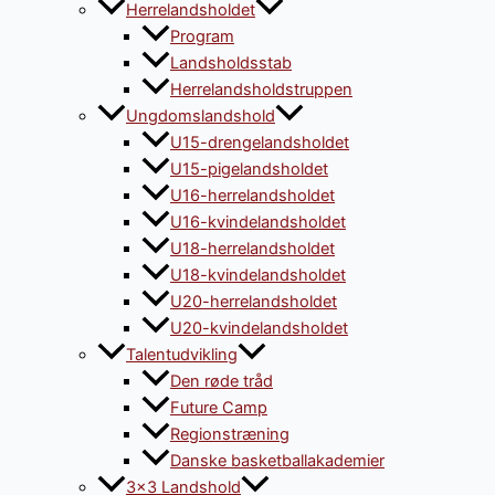
Herrelandsholdet
Program
Landsholdsstab
Herrelandsholdstruppen
Ungdomslandshold
U15-drengelandsholdet
U15-pigelandsholdet
U16-herrelandsholdet
U16-kvindelandsholdet
U18-herrelandsholdet
U18-kvindelandsholdet
U20-herrelandsholdet
U20-kvindelandsholdet
Talentudvikling
Den røde tråd
Future Camp
Regionstræning
Danske basketballakademier
3×3 Landshold