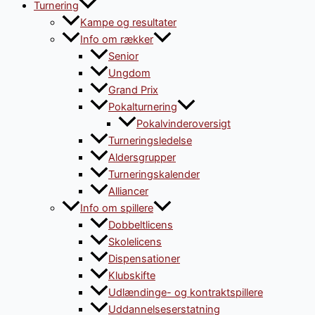
Turnering
Kampe og resultater
Info om rækker
Senior
Ungdom
Grand Prix
Pokalturnering
Pokalvinderoversigt
Turneringsledelse
Aldersgrupper
Turneringskalender
Alliancer
Info om spillere
Dobbeltlicens
Skolelicens
Dispensationer
Klubskifte
Udlændinge- og kontraktspillere
Uddannelseserstatning