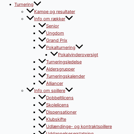
Turnering
Kampe og resultater
Info om rækker
Senior
Ungdom
Grand Prix
Pokalturnering
Pokalvinderoversigt
Turneringsledelse
Aldersgrupper
Turneringskalender
Alliancer
Info om spillere
Dobbeltlicens
Skolelicens
Dispensationer
Klubskifte
Udlændinge- og kontraktspillere
Uddannelseserstatning