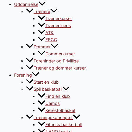
Uddannelse
Trænere
Trænerkurser
Trænerlicens
ATK
FECC
Dommer
Dommerkurser
Foreninger og Frivillige
Træner og dommer kurser
Forening
Start en klub
Spil basketball
Find en klub
Camps
Kørestolbasket
Træningskoncepter
Fitness basketball
NANO basket