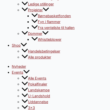
Ledige stillinger
Projekter
Børnebasketfonden
Fyn i flammer
Fra venteliste til hallen
Dommer
Whistleblower
Shop
Handelsbetingelser
Alle produkter
Nyheder
Events
Alle Events
Pokalfinaler
Landskampe
U-Landshold
Uddannelse
3×3