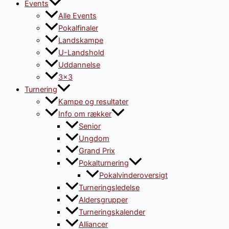
Events
Alle Events
Pokalfinaler
Landskampe
U-Landshold
Uddannelse
3×3
Turnering
Kampe og resultater
Info om rækker
Senior
Ungdom
Grand Prix
Pokalturnering
Pokalvinderoversigt
Turneringsledelse
Aldersgrupper
Turneringskalender
Alliancer