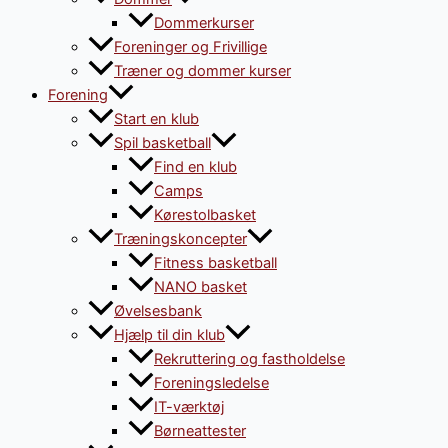
Dommerkurser
Foreninger og Frivillige
Træner og dommer kurser
Forening
Start en klub
Spil basketball
Find en klub
Camps
Kørestolbasket
Træningskoncepter
Fitness basketball
NANO basket
Øvelsesbank
Hjælp til din klub
Rekruttering og fastholdelse
Foreningsledelse
IT-værktøj
Børneattester