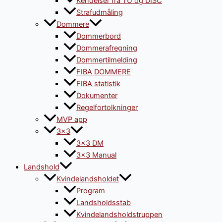
Kendelser fra TU og DISC
Strafudmåling
Dommere
Dommerbord
Dommerafregning
Dommertilmelding
FIBA DOMMERE
FIBA statistik
Dokumenter
Regelfortolkninger
MVP app
3×3
3×3 DM
3×3 Manual
Landshold
Kvindelandsholdet
Program
Landsholdsstab
Kvindelandsholdstruppen