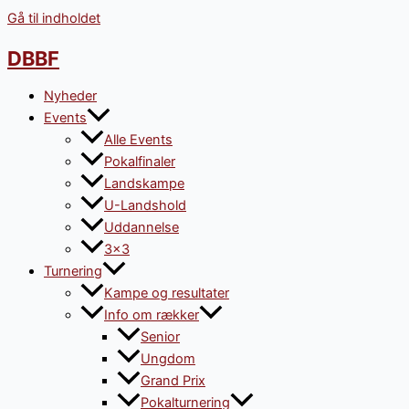
Gå til indholdet
DBBF
Nyheder
Events
Alle Events
Pokalfinaler
Landskampe
U-Landshold
Uddannelse
3×3
Turnering
Kampe og resultater
Info om rækker
Senior
Ungdom
Grand Prix
Pokalturnering