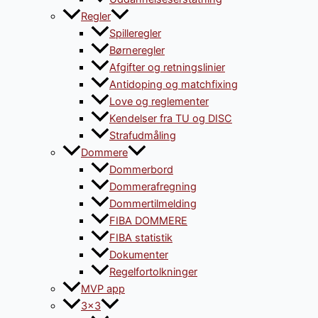
Regler
Spilleregler
Børneregler
Afgifter og retningslinier
Antidoping og matchfixing
Love og reglementer
Kendelser fra TU og DISC
Strafudmåling
Dommere
Dommerbord
Dommerafregning
Dommertilmelding
FIBA DOMMERE
FIBA statistik
Dokumenter
Regelfortolkninger
MVP app
3×3