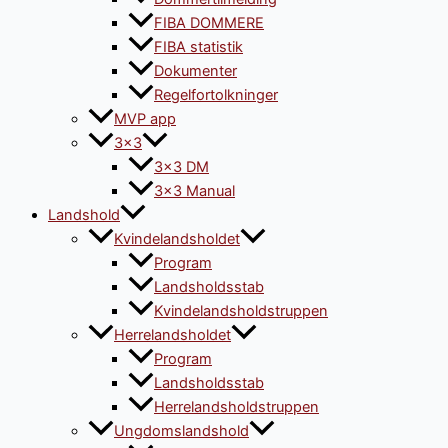
FIBA DOMMERE
FIBA statistik
Dokumenter
Regelfortolkninger
MVP app
3×3
3×3 DM
3×3 Manual
Landshold
Kvindelandsholdet
Program
Landsholdsstab
Kvindelandsholdstruppen
Herrelandsholdet
Program
Landsholdsstab
Herrelandsholdstruppen
Ungdomslandshold