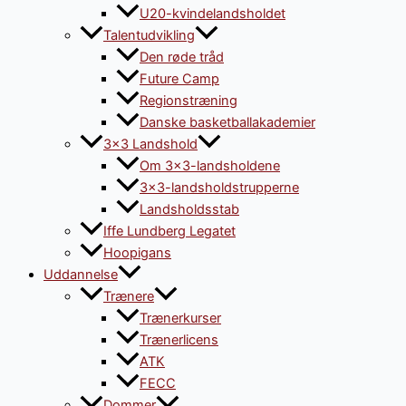
U20-kvindelandsholdet
Talentudvikling
Den røde tråd
Future Camp
Regionstræning
Danske basketballakademier
3×3 Landshold
Om 3×3-landsholdene
3×3-landsholdstrupperne
Landsholdsstab
Iffe Lundberg Legatet
Hoopigans
Uddannelse
Trænere
Trænerkurser
Trænerlicens
ATK
FECC
Dommer