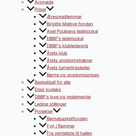
Årsmøde
Priser
Æresmedlemmer
Birgitte Melbye fonden
Axel Poulsens lederpokal
DBBF’s lederpokal
DBBF’s klublederpris
Årets klub
Årets ungdomstræner
Årets turneringsleder
Børne og ungdomsprisen
Basketball for alle
Etisk kodeks
DBBF’s love og reglementer
Ledige stillinger
Projekter
Børnebasketfonden
Fyn i flammer
Fra venteliste til hallen