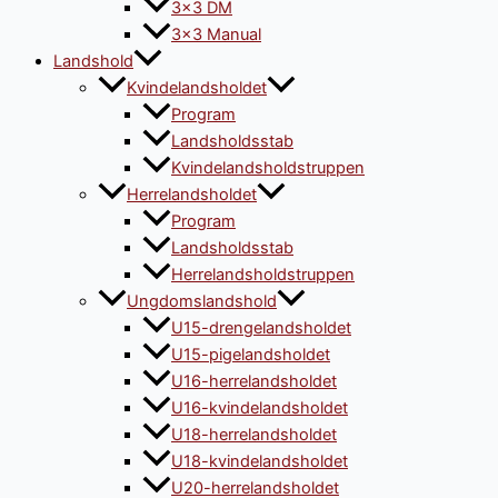
3×3 DM
3×3 Manual
Landshold
Kvindelandsholdet
Program
Landsholdsstab
Kvindelandsholdstruppen
Herrelandsholdet
Program
Landsholdsstab
Herrelandsholdstruppen
Ungdomslandshold
U15-drengelandsholdet
U15-pigelandsholdet
U16-herrelandsholdet
U16-kvindelandsholdet
U18-herrelandsholdet
U18-kvindelandsholdet
U20-herrelandsholdet