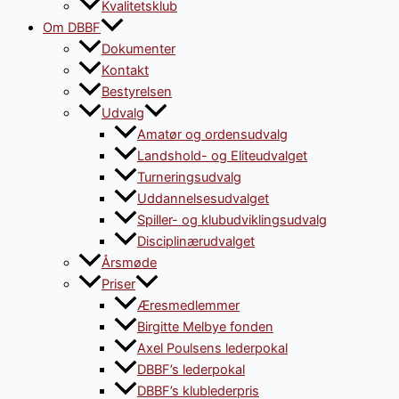
Kvalitetsklub
Om DBBF
Dokumenter
Kontakt
Bestyrelsen
Udvalg
Amatør og ordensudvalg
Landshold- og Eliteudvalget
Turneringsudvalg
Uddannelsesudvalget
Spiller- og klubudviklingsudvalg
Disciplinærudvalget
Årsmøde
Priser
Æresmedlemmer
Birgitte Melbye fonden
Axel Poulsens lederpokal
DBBF’s lederpokal
DBBF’s klublederpris