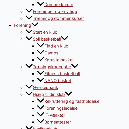
Dommerkurser
Foreninger og Frivillige
Træner og dommer kurser
Forening
Start en klub
Spil basketball
Find en klub
Camps
Kørestolbasket
Træningskoncepter
Fitness basketball
NANO basket
Øvelsesbank
Hjælp til din klub
Rekruttering og fastholdelse
Foreningsledelse
IT-værktøj
Børneattester