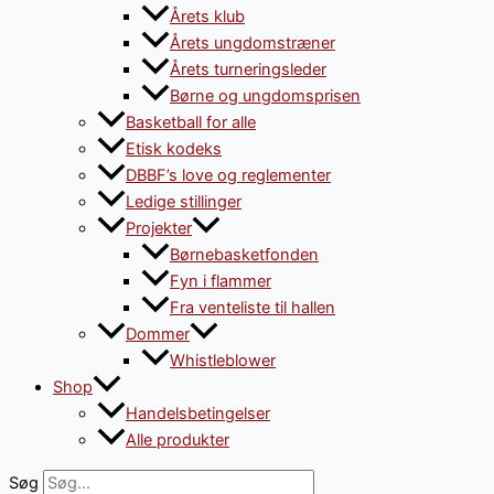
Årets klub
Årets ungdomstræner
Årets turneringsleder
Børne og ungdomsprisen
Basketball for alle
Etisk kodeks
DBBF’s love og reglementer
Ledige stillinger
Projekter
Børnebasketfonden
Fyn i flammer
Fra venteliste til hallen
Dommer
Whistleblower
Shop
Handelsbetingelser
Alle produkter
Søg