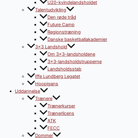
U20-kvindelandsholdet
Talentudvikling
Den røde tråd
Future Camp
Regionstræning
Danske basketballakademier
3×3 Landshold
Om 3×3-landsholdene
3×3-landsholdstrupperne
Landsholdsstab
Iffe Lundberg Legatet
Hoopigans
Uddannelse
Trænere
Trænerkurser
Trænerlicens
ATK
FECC
Dommer