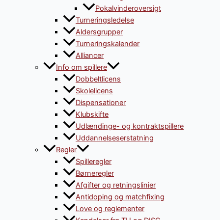
Pokalvinderoversigt
Turneringsledelse
Aldersgrupper
Turneringskalender
Alliancer
Info om spillere
Dobbeltlicens
Skolelicens
Dispensationer
Klubskifte
Udlændinge- og kontraktspillere
Uddannelseserstatning
Regler
Spilleregler
Børneregler
Afgifter og retningslinier
Antidoping og matchfixing
Love og reglementer