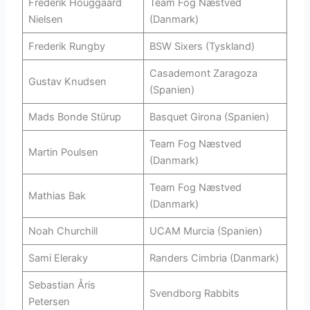
Frederik Houggaard
Team Fog Næstved
Nielsen
(Danmark)
Frederik Rungby
BSW Sixers (Tyskland)
Casademont Zaragoza
Gustav Knudsen
(Spanien)
Mads Bonde Stürup
Basquet Girona (Spanien)
Team Fog Næstved
Martin Poulsen
(Danmark)
Team Fog Næstved
Mathias Bak
(Danmark)
Noah Churchill
UCAM Murcia (Spanien)
Sami Eleraky
Randers Cimbria (Danmark)
Sebastian Åris
Svendborg Rabbits
Petersen