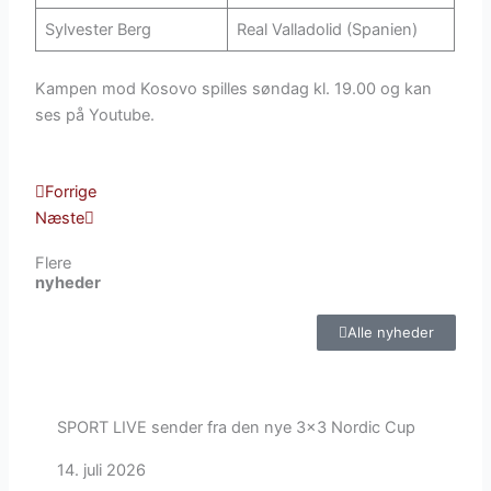
Sylvester Berg
Real Valladolid (Spanien)
Kampen mod Kosovo spilles søndag kl. 19.00 og kan
ses på Youtube.
Tidligere
Næste
Forrige
Næste
Flere
nyheder
Alle nyheder
SPORT LIVE sender fra den nye 3×3 Nordic Cup
14. juli 2026