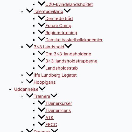
U20-kvindelandsholdet
Talentudvikling
Den røde tråd
Future Camp
Regionstræning
Danske basketballakademier
3×3 Landshold
Om 3×3-landsholdene
3×3-landsholdstrupperne
Landsholdsstab
Iffe Lundberg Legatet
Hoopigans
Uddannelse
Trænere
Trænerkurser
Trænerlicens
ATK
FECC
Dommer