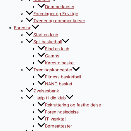
Dommerkurser
Foreninger og Frivillige
Træner og dommer kurser
Forening
Start en klub
Spil basketball
Find en klub
Camps
Kørestolbasket
Træningskoncepter
Fitness basketball
NANO basket
Øvelsesbank
Hjælp til din klub
Rekruttering og fastholdelse
Foreningsledelse
IT-værktøj
Børneattester