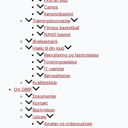
Find en klub
Camps
Kørestolbasket
Træningskoncepter
Fitness basketball
NANO basket
Øvelsesbank
Hjælp til din klub
Rekruttering og fastholdelse
Foreningsledelse
IT-værktøj
Børneattester
Kvalitetsklub
Om DBBF
Dokumenter
Kontakt
Bestyrelsen
Udvalg
Amatør og ordensudvalg