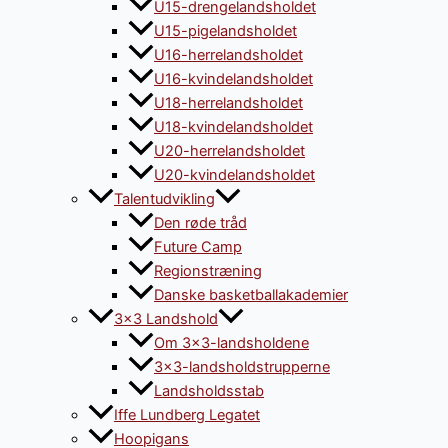
U15-drengelandsholdet
U15-pigelandsholdet
U16-herrelandsholdet
U16-kvindelandsholdet
U18-herrelandsholdet
U18-kvindelandsholdet
U20-herrelandsholdet
U20-kvindelandsholdet
Talentudvikling
Den røde tråd
Future Camp
Regionstræning
Danske basketballakademier
3×3 Landshold
Om 3×3-landsholdene
3×3-landsholdstrupperne
Landsholdsstab
Iffe Lundberg Legatet
Hoopigans