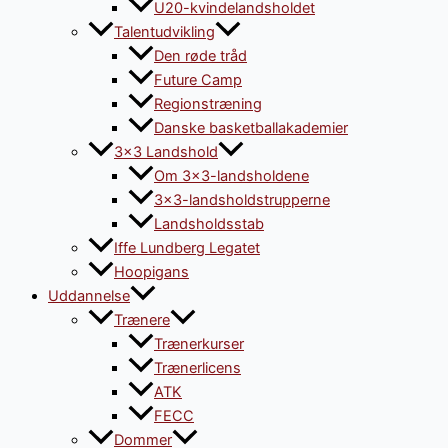
U20-kvindelandsholdet
Talentudvikling
Den røde tråd
Future Camp
Regionstræning
Danske basketballakademier
3×3 Landshold
Om 3×3-landsholdene
3×3-landsholdstrupperne
Landsholdsstab
Iffe Lundberg Legatet
Hoopigans
Uddannelse
Trænere
Trænerkurser
Trænerlicens
ATK
FECC
Dommer