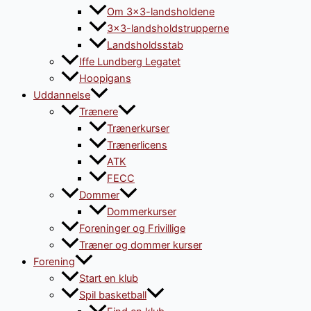
Om 3×3-landsholdene
3×3-landsholdstrupperne
Landsholdsstab
Iffe Lundberg Legatet
Hoopigans
Uddannelse
Trænere
Trænerkurser
Trænerlicens
ATK
FECC
Dommer
Dommerkurser
Foreninger og Frivillige
Træner og dommer kurser
Forening
Start en klub
Spil basketball