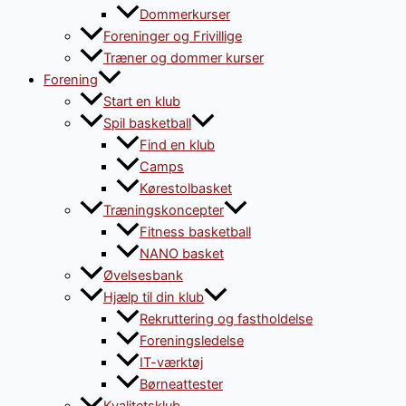
Dommerkurser
Foreninger og Frivillige
Træner og dommer kurser
Forening
Start en klub
Spil basketball
Find en klub
Camps
Kørestolbasket
Træningskoncepter
Fitness basketball
NANO basket
Øvelsesbank
Hjælp til din klub
Rekruttering og fastholdelse
Foreningsledelse
IT-værktøj
Børneattester