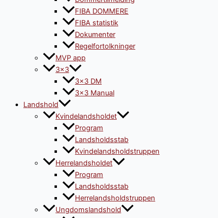
FIBA DOMMERE
FIBA statistik
Dokumenter
Regelfortolkninger
MVP app
3×3
3×3 DM
3×3 Manual
Landshold
Kvindelandsholdet
Program
Landsholdsstab
Kvindelandsholdstruppen
Herrelandsholdet
Program
Landsholdsstab
Herrelandsholdstruppen
Ungdomslandshold