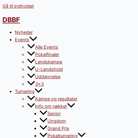
Gå til indholdet
DBBF
Nyheder
Events
Alle Events
Pokalfinaler
Landskampe
U-Landshold
Uddannelse
3×3
Turnering
Kampe og resultater
Info om rækker
Senior
Ungdom
Grand Prix
Pokalturnering