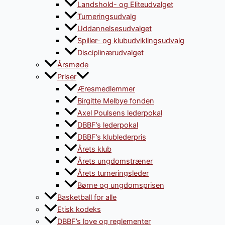
Landshold- og Eliteudvalget
Turneringsudvalg
Uddannelsesudvalget
Spiller- og klubudviklingsudvalg
Disciplinærudvalget
Årsmøde
Priser
Æresmedlemmer
Birgitte Melbye fonden
Axel Poulsens lederpokal
DBBF’s lederpokal
DBBF’s klublederpris
Årets klub
Årets ungdomstræner
Årets turneringsleder
Børne og ungdomsprisen
Basketball for alle
Etisk kodeks
DBBF’s love og reglementer