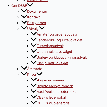
Kvalitetsklub
Om DBBF
Dokumenter
Kontakt
Bestyrelsen
Udvalg
Amatør og ordensudvalg
Landshold- og Eliteudvalget
Turneringsudvalg
Uddannelsesudvalget
Spiller- og klubudviklingsudvalg
Disciplinærudvalget
Årsmøde
Priser
Æresmedlemmer
Birgitte Melbye fonden
Axel Poulsens lederpokal
DBBF’s lederpokal
DBBF’s klublederpris