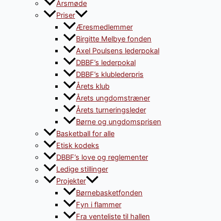
Årsmøde
Priser
Æresmedlemmer
Birgitte Melbye fonden
Axel Poulsens lederpokal
DBBF’s lederpokal
DBBF’s klublederpris
Årets klub
Årets ungdomstræner
Årets turneringsleder
Børne og ungdomsprisen
Basketball for alle
Etisk kodeks
DBBF’s love og reglementer
Ledige stillinger
Projekter
Børnebasketfonden
Fyn i flammer
Fra venteliste til hallen