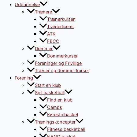
Uddannelse
Trænere
Trænerkurser
Trænerlicens
ATK
FECC
Dommer
Dommerkurser
Foreninger og Frivillige
Træner og dommer kurser
Forening
Start en klub
Spil basketball
Find en klub
Camps
Kørestolbasket
Træningskoncepter
Fitness basketball
NANO basket