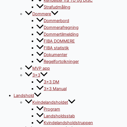
Kendelser fra TU og DISC
Strafudmåling
Dommere
Dommerbord
Dommerafregning
Dommertilmelding
FIBA DOMMERE
FIBA statistik
Dokumenter
Regelfortolkninger
MVP app
3×3
3×3 DM
3×3 Manual
Landshold
Kvindelandsholdet
Program
Landsholdsstab
Kvindelandsholdstruppen