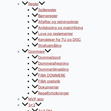
Regler
Spilleregler
Børneregler
Afgifter og retningslinier
Antidoping og matchfixing
Love og reglementer
Kendelser fra TU og DISC
Strafudmåling
Dommere
Dommerbord
Dommerafregning
Dommertilmelding
FIBA DOMMERE
FIBA statistik
Dokumenter
Regelfortolkninger
MVP app
3×3