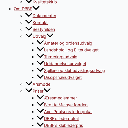
Kvalitetsklub
Om DBBF
Dokumenter
Kontakt
Bestyrelsen
Udvalg
Amatør og ordensudvalg
Landshold- og Eliteudvalget
Turneringsudvalg
Uddannelsesudvalget
Spiller- og klubudviklingsudvalg
Disciplinærudvalget
Årsmøde
Priser
Æresmedlemmer
Birgitte Melbye fonden
Axel Poulsens lederpokal
DBBF’s lederpokal
DBBF’s klublederpris