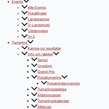
Events
Alle Events
Pokalfinaler
Landskampe
U-Landshold
Uddannelse
3×3
Turnering
Kampe og resultater
Info om rækker
Senior
Ungdom
Grand Prix
Pokalturnering
Pokalvinderoversigt
Turneringsledelse
Aldersgrupper
Turneringskalender
Alliancer