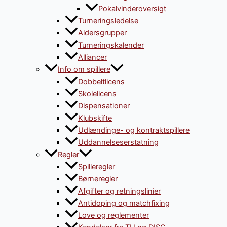
Pokalvinderoversigt
Turneringsledelse
Aldersgrupper
Turneringskalender
Alliancer
Info om spillere
Dobbeltlicens
Skolelicens
Dispensationer
Klubskifte
Udlændinge- og kontraktspillere
Uddannelseserstatning
Regler
Spilleregler
Børneregler
Afgifter og retningslinier
Antidoping og matchfixing
Love og reglementer