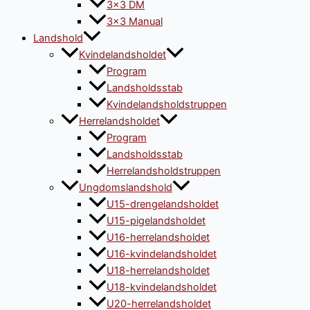
3×3 DM
3×3 Manual
Landshold
Kvindelandsholdet
Program
Landsholdsstab
Kvindelandsholdstruppen
Herrelandsholdet
Program
Landsholdsstab
Herrelandsholdstruppen
Ungdomslandshold
U15-drengelandsholdet
U15-pigelandsholdet
U16-herrelandsholdet
U16-kvindelandsholdet
U18-herrelandsholdet
U18-kvindelandsholdet
U20-herrelandsholdet