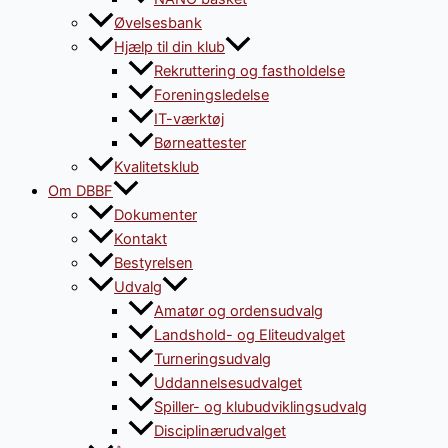
Øvelsesbank
Hjælp til din klub
Rekruttering og fastholdelse
Foreningsledelse
IT-værktøj
Børneattester
Kvalitetsklub
Om DBBF
Dokumenter
Kontakt
Bestyrelsen
Udvalg
Amatør og ordensudvalg
Landshold- og Eliteudvalget
Turneringsudvalg
Uddannelsesudvalget
Spiller- og klubudviklingsudvalg
Disciplinærudvalget