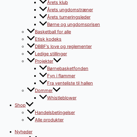
Årets klub
Årets ungdomstræner
Årets turneringsleder
Børne og ungdomsprisen
Basketball for alle
Etisk kodeks
DBBF’s love og reglementer
Ledige stillinger
Projekter
Børnebasketfonden
Fyn i flammer
Fra venteliste til hallen
Dommer
Whistleblower
Shop
Handelsbetingelser
Alle produkter
Nyheder