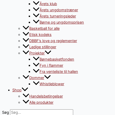
Årets klub
Årets ungdomstræner
Årets turneringsleder
Børne og ungdomsprisen
Basketball for alle
Etisk kodeks
DBBF’s love og reglementer
Ledige stillinger
Projekter
Børnebasketfonden
Fyn i flammer
Fra venteliste til hallen
Dommer
Whistleblower
Shop
Handelsbetingelser
Alle produkter
Søg