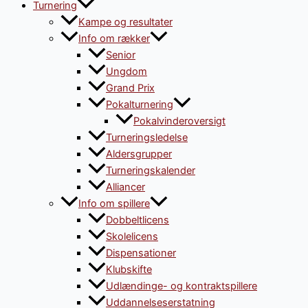
Turnering
Kampe og resultater
Info om rækker
Senior
Ungdom
Grand Prix
Pokalturnering
Pokalvinderoversigt
Turneringsledelse
Aldersgrupper
Turneringskalender
Alliancer
Info om spillere
Dobbeltlicens
Skolelicens
Dispensationer
Klubskifte
Udlændinge- og kontraktspillere
Uddannelseserstatning