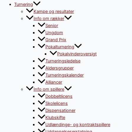
Turnering
Kampe og resultater
Info om rækker
Senior
Ungdom
Grand Prix
Pokalturnering
Pokalvinderoversigt
Turneringsledelse
Aldersgrupper
Turneringskalender
Alliancer
Info om spillere
Dobbeltlicens
Skolelicens
Dispensationer
Klubskifte
Udlændinge- og kontraktspillere
Uddannelseserstatning