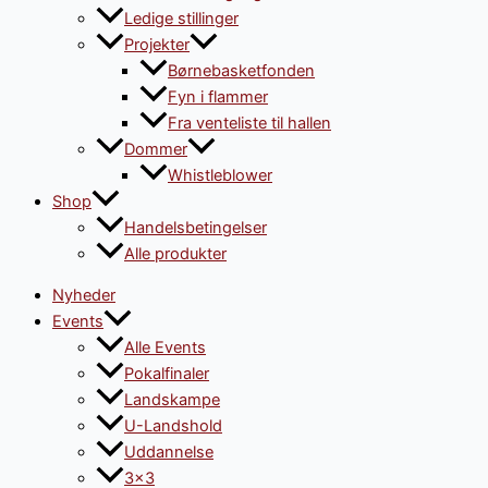
Ledige stillinger
Projekter
Børnebasketfonden
Fyn i flammer
Fra venteliste til hallen
Dommer
Whistleblower
Shop
Handelsbetingelser
Alle produkter
Nyheder
Events
Alle Events
Pokalfinaler
Landskampe
U-Landshold
Uddannelse
3×3