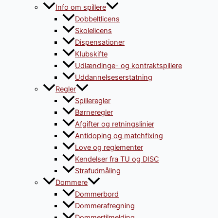
Info om spillere
Dobbeltlicens
Skolelicens
Dispensationer
Klubskifte
Udlændinge- og kontraktspillere
Uddannelseserstatning
Regler
Spilleregler
Børneregler
Afgifter og retningslinier
Antidoping og matchfixing
Love og reglementer
Kendelser fra TU og DISC
Strafudmåling
Dommere
Dommerbord
Dommerafregning
Dommertilmelding