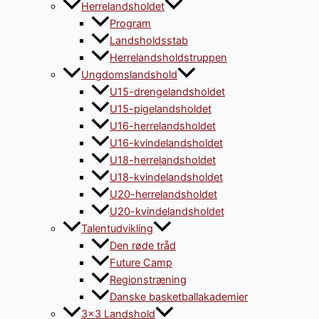
Herrelandsholdet
Program
Landsholdsstab
Herrelandsholdstruppen
Ungdomslandshold
U15-drengelandsholdet
U15-pigelandsholdet
U16-herrelandsholdet
U16-kvindelandsholdet
U18-herrelandsholdet
U18-kvindelandsholdet
U20-herrelandsholdet
U20-kvindelandsholdet
Talentudvikling
Den røde tråd
Future Camp
Regionstræning
Danske basketballakademier
3×3 Landshold