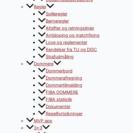
Regler
Spilleregler
Børneregler
Afgifter og retningslinier
Antidoping og matchfixing
Love og reglementer
Kendelser fra TU og DISC
Strafudmåling
Dommere
Dommerbord
Dommerafregning
Dommertilmelding
FIBA DOMMERE
FIBA statistik
Dokumenter
Regelfortolkninger
MVP app
3×3