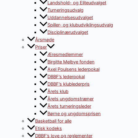
Landshold- og Eliteudvalget
Turneringsudvalg
Uddannelsesudvalget
Spiller- og klubudviklingsudvalg
Disciplinærudvalget
Årsmøde
Priser
Æresmedlemmer
Birgitte Melbye fonden
Axel Poulsens lederpokal
DBBF’s lederpokal
DBBF’s klublederpris
Årets klub
Årets ungdomstræner
Årets turneringsleder
Børne og ungdomsprisen
Basketball for alle
Etisk kodeks
DBBF’s love og reglementer