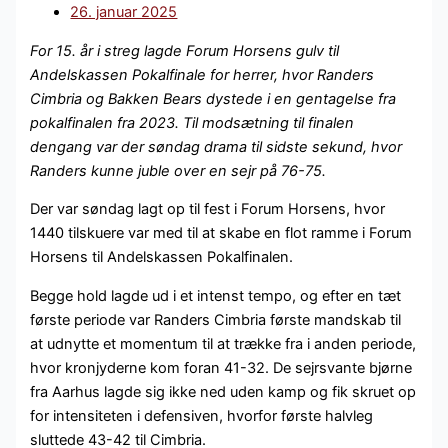
26. januar 2025
For 15. år i streg lagde Forum Horsens gulv til
Andelskassen Pokalfinale for herrer, hvor Randers
Cimbria og Bakken Bears dystede i en gentagelse fra
pokalfinalen fra 2023. Til modsætning til finalen
dengang var der søndag drama til sidste sekund, hvor
Randers kunne juble over en sejr på 76-75.
Der var søndag lagt op til fest i Forum Horsens, hvor
1440 tilskuere var med til at skabe en flot ramme i Forum
Horsens til Andelskassen Pokalfinalen.
Begge hold lagde ud i et intenst tempo, og efter en tæt
første periode var Randers Cimbria første mandskab til
at udnytte et momentum til at trække fra i anden periode,
hvor kronjyderne kom foran 41-32. De sejrsvante bjørne
fra Aarhus lagde sig ikke ned uden kamp og fik skruet op
for intensiteten i defensiven, hvorfor første halvleg
sluttede 43-42 til Cimbria.