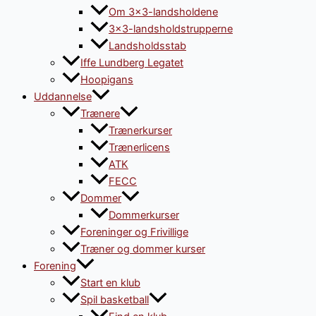
Om 3×3-landsholdene
3×3-landsholdstrupperne
Landsholdsstab
Iffe Lundberg Legatet
Hoopigans
Uddannelse
Trænere
Trænerkurser
Trænerlicens
ATK
FECC
Dommer
Dommerkurser
Foreninger og Frivillige
Træner og dommer kurser
Forening
Start en klub
Spil basketball