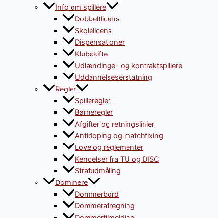
Info om spillere
Dobbeltlicens
Skolelicens
Dispensationer
Klubskifte
Udlændinge- og kontraktspillere
Uddannelseserstatning
Regler
Spilleregler
Børneregler
Afgifter og retningslinier
Antidoping og matchfixing
Love og reglementer
Kendelser fra TU og DISC
Strafudmåling
Dommere
Dommerbord
Dommerafregning
Dommertilmelding