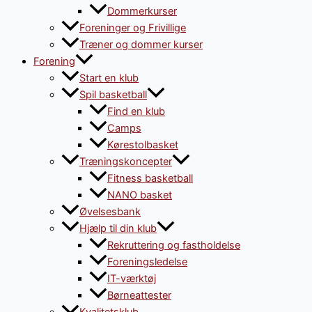
Dommerkurser
Foreninger og Frivillige
Træner og dommer kurser
Forening
Start en klub
Spil basketball
Find en klub
Camps
Kørestolbasket
Træningskoncepter
Fitness basketball
NANO basket
Øvelsesbank
Hjælp til din klub
Rekruttering og fastholdelse
Foreningsledelse
IT-værktøj
Børneattester