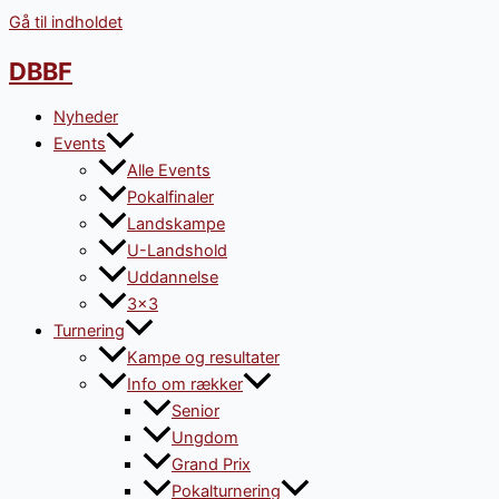
Gå til indholdet
DBBF
Nyheder
Events
Alle Events
Pokalfinaler
Landskampe
U-Landshold
Uddannelse
3×3
Turnering
Kampe og resultater
Info om rækker
Senior
Ungdom
Grand Prix
Pokalturnering