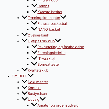
Find en klub
Camps
Kørestolbasket
Træningskoncepter
Fitness basketball
NANO basket
Øvelsesbank
Hjælp til din klub
Rekruttering og fastholdelse
Foreningsledelse
IT-værktøj
Børneattester
Kvalitetsklub
Om DBBF
Dokumenter
Kontakt
Bestyrelsen
Udvalg
Amatør og ordensudvalg