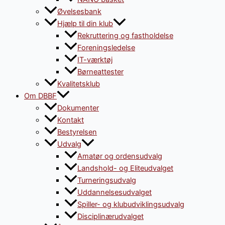
Øvelsesbank
Hjælp til din klub
Rekruttering og fastholdelse
Foreningsledelse
IT-værktøj
Børneattester
Kvalitetsklub
Om DBBF
Dokumenter
Kontakt
Bestyrelsen
Udvalg
Amatør og ordensudvalg
Landshold- og Eliteudvalget
Turneringsudvalg
Uddannelsesudvalget
Spiller- og klubudviklingsudvalg
Disciplinærudvalget