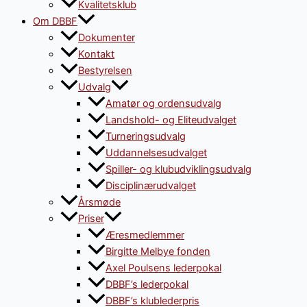
Kvalitetsklub
Om DBBF
Dokumenter
Kontakt
Bestyrelsen
Udvalg
Amatør og ordensudvalg
Landshold- og Eliteudvalget
Turneringsudvalg
Uddannelsesudvalget
Spiller- og klubudviklingsudvalg
Disciplinærudvalget
Årsmøde
Priser
Æresmedlemmer
Birgitte Melbye fonden
Axel Poulsens lederpokal
DBBF’s lederpokal
DBBF’s klublederpris