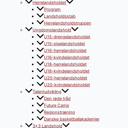
Herrelandsholdet
Program
Landsholdsstab
Herrelandsholdstruppen
Ungdomslandshold
U15-drengelandsholdet
U15-pigelandsholdet
U16-herrelandsholdet
U16-kvindelandsholdet
U18-herrelandsholdet
U18-kvindelandsholdet
U20-herrelandsholdet
U20-kvindelandsholdet
Talentudvikling
Den røde tråd
Future Camp
Regionstræning
Danske basketballakademier
3×3 Landshold