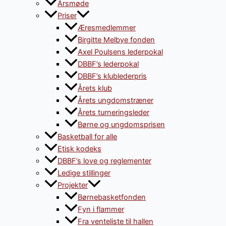
Årsmøde
Priser
Æresmedlemmer
Birgitte Melbye fonden
Axel Poulsens lederpokal
DBBF’s lederpokal
DBBF’s klublederpris
Årets klub
Årets ungdomstræner
Årets turneringsleder
Børne og ungdomsprisen
Basketball for alle
Etisk kodeks
DBBF’s love og reglementer
Ledige stillinger
Projekter
Børnebasketfonden
Fyn i flammer
Fra venteliste til hallen