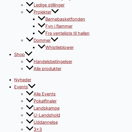
Ledige stillinger
Projekter
Børnebasketfonden
Fyn i flammer
Fra venteliste til hallen
Dommer
Whistleblower
Shop
Handelsbetingelser
Alle produkter
Nyheder
Events
Alle Events
Pokalfinaler
Landskampe
U-Landshold
Uddannelse
3×3