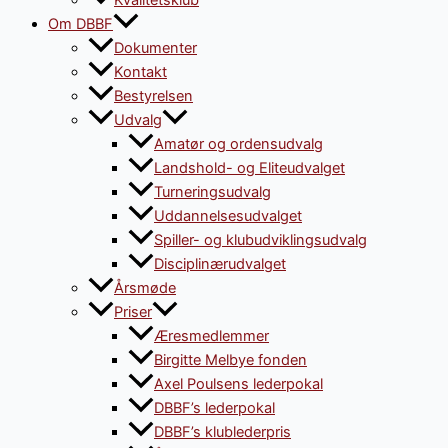
Kvalitetsklub
Om DBBF
Dokumenter
Kontakt
Bestyrelsen
Udvalg
Amatør og ordensudvalg
Landshold- og Eliteudvalget
Turneringsudvalg
Uddannelsesudvalget
Spiller- og klubudviklingsudvalg
Disciplinærudvalget
Årsmøde
Priser
Æresmedlemmer
Birgitte Melbye fonden
Axel Poulsens lederpokal
DBBF’s lederpokal
DBBF’s klublederpris