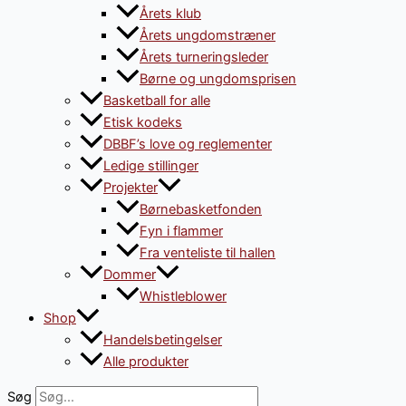
Årets klub
Årets ungdomstræner
Årets turneringsleder
Børne og ungdomsprisen
Basketball for alle
Etisk kodeks
DBBF’s love og reglementer
Ledige stillinger
Projekter
Børnebasketfonden
Fyn i flammer
Fra venteliste til hallen
Dommer
Whistleblower
Shop
Handelsbetingelser
Alle produkter
Søg