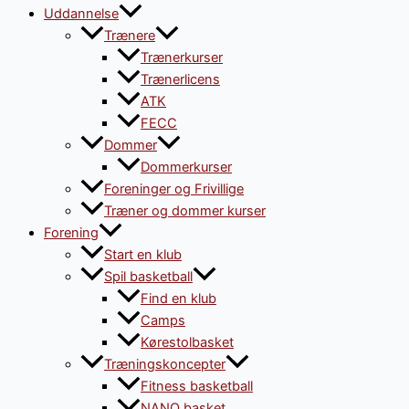
Uddannelse
Trænere
Trænerkurser
Trænerlicens
ATK
FECC
Dommer
Dommerkurser
Foreninger og Frivillige
Træner og dommer kurser
Forening
Start en klub
Spil basketball
Find en klub
Camps
Kørestolbasket
Træningskoncepter
Fitness basketball
NANO basket