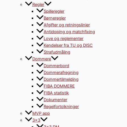
Regler
Spilleregler
Børneregler
Afgifter og retningslinier
Antidoping og matchfixing
Love og reglementer
Kendelser fra TU og DISC
Strafudmåling
Dommere
Dommerbord
Dommerafregning
Dommertilmelding
FIBA DOMMERE
FIBA statistik
Dokumenter
Regelfortolkninger
MVP app
3×3