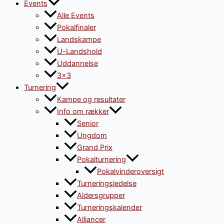
Events
Alle Events
Pokalfinaler
Landskampe
U-Landshold
Uddannelse
3×3
Turnering
Kampe og resultater
Info om rækker
Senior
Ungdom
Grand Prix
Pokalturnering
Pokalvinderoversigt
Turneringsledelse
Aldersgrupper
Turneringskalender
Alliancer