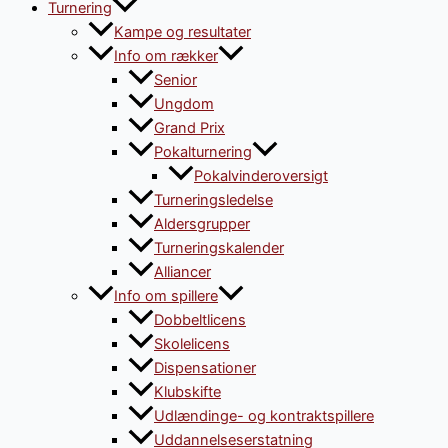
Turnering
Kampe og resultater
Info om rækker
Senior
Ungdom
Grand Prix
Pokalturnering
Pokalvinderoversigt
Turneringsledelse
Aldersgrupper
Turneringskalender
Alliancer
Info om spillere
Dobbeltlicens
Skolelicens
Dispensationer
Klubskifte
Udlændinge- og kontraktspillere
Uddannelseserstatning