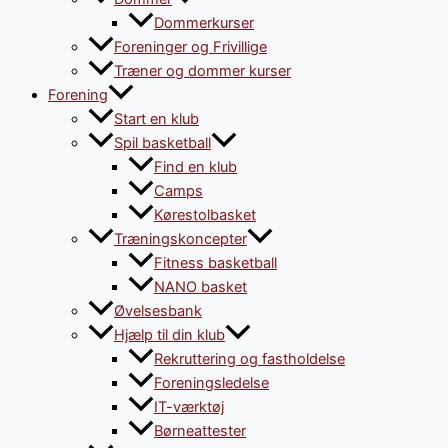
Dommerkurser
Foreninger og Frivillige
Træner og dommer kurser
Forening
Start en klub
Spil basketball
Find en klub
Camps
Kørestolbasket
Træningskoncepter
Fitness basketball
NANO basket
Øvelsesbank
Hjælp til din klub
Rekruttering og fastholdelse
Foreningsledelse
IT-værktøj
Børneattester