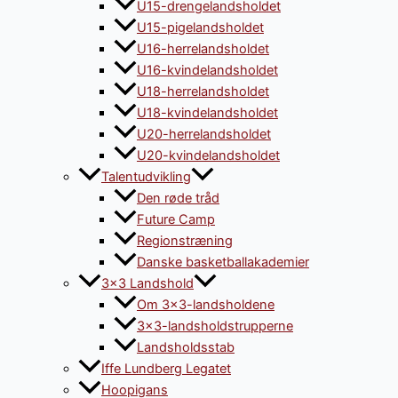
U15-drengelandsholdet
U15-pigelandsholdet
U16-herrelandsholdet
U16-kvindelandsholdet
U18-herrelandsholdet
U18-kvindelandsholdet
U20-herrelandsholdet
U20-kvindelandsholdet
Talentudvikling
Den røde tråd
Future Camp
Regionstræning
Danske basketballakademier
3×3 Landshold
Om 3×3-landsholdene
3×3-landsholdstrupperne
Landsholdsstab
Iffe Lundberg Legatet
Hoopigans