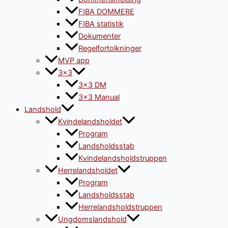
FIBA DOMMERE
FIBA statistik
Dokumenter
Regelfortolkninger
MVP app
3×3
3×3 DM
3×3 Manual
Landshold
Kvindelandsholdet
Program
Landsholdsstab
Kvindelandsholdstruppen
Herrelandsholdet
Program
Landsholdsstab
Herrelandsholdstruppen
Ungdomslandshold