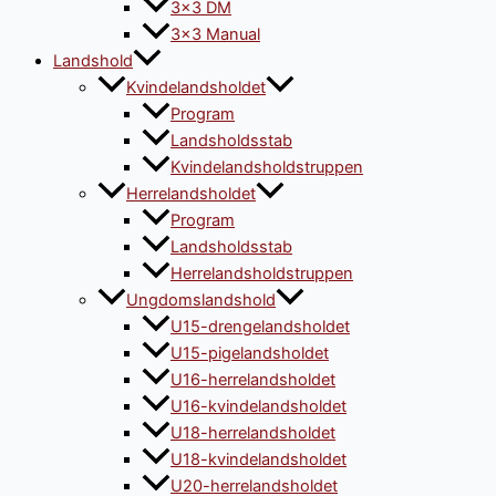
3×3 DM
3×3 Manual
Landshold
Kvindelandsholdet
Program
Landsholdsstab
Kvindelandsholdstruppen
Herrelandsholdet
Program
Landsholdsstab
Herrelandsholdstruppen
Ungdomslandshold
U15-drengelandsholdet
U15-pigelandsholdet
U16-herrelandsholdet
U16-kvindelandsholdet
U18-herrelandsholdet
U18-kvindelandsholdet
U20-herrelandsholdet