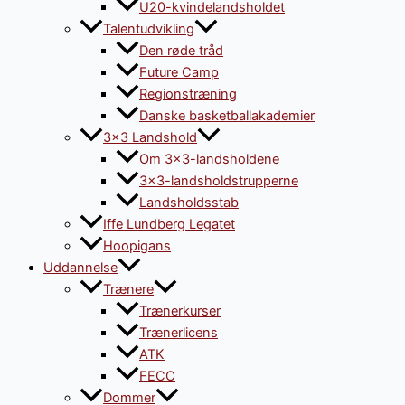
U20-kvindelandsholdet
Talentudvikling
Den røde tråd
Future Camp
Regionstræning
Danske basketballakademier
3×3 Landshold
Om 3×3-landsholdene
3×3-landsholdstrupperne
Landsholdsstab
Iffe Lundberg Legatet
Hoopigans
Uddannelse
Trænere
Trænerkurser
Trænerlicens
ATK
FECC
Dommer