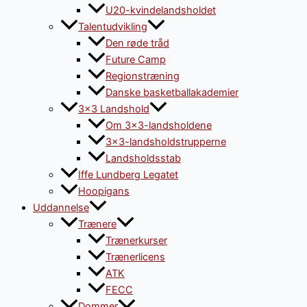
U20-kvindelandsholdet
Talentudvikling
Den røde tråd
Future Camp
Regionstræning
Danske basketballakademier
3×3 Landshold
Om 3×3-landsholdene
3×3-landsholdstrupperne
Landsholdsstab
Iffe Lundberg Legatet
Hoopigans
Uddannelse
Trænere
Trænerkurser
Trænerlicens
ATK
FECC
Dommer