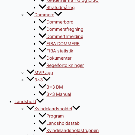
Kendelser fra TU og DISC
Strafudmåling
Dommere
Dommerbord
Dommerafregning
Dommertilmelding
FIBA DOMMERE
FIBA statistik
Dokumenter
Regelfortolkninger
MVP app
3×3
3×3 DM
3×3 Manual
Landshold
Kvindelandsholdet
Program
Landsholdsstab
Kvindelandsholdstruppen