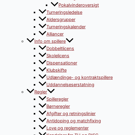
Pokalvinderoversigt
Turneringsledelse
Aldersgrupper
Turneringskalender
Alliancer
Info om spillere
Dobbeltlicens
Skolelicens
Dispensationer
Klubskifte
Udlændinge- og kontraktspillere
Uddannelseserstatning
Regler
Spilleregler
Børneregler
Afgifter og retningslinier
Antidoping og matchfixing
Love og reglementer