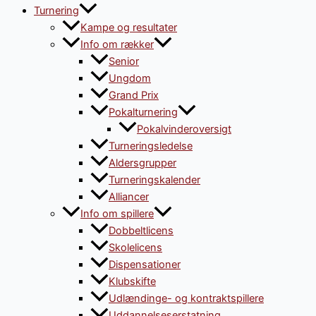
Turnering
Kampe og resultater
Info om rækker
Senior
Ungdom
Grand Prix
Pokalturnering
Pokalvinderoversigt
Turneringsledelse
Aldersgrupper
Turneringskalender
Alliancer
Info om spillere
Dobbeltlicens
Skolelicens
Dispensationer
Klubskifte
Udlændinge- og kontraktspillere
Uddannelseserstatning