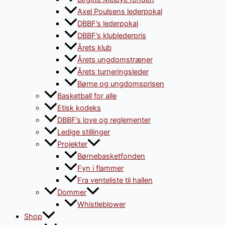
Axel Poulsens lederpokal
DBBF’s lederpokal
DBBF’s klublederpris
Årets klub
Årets ungdomstræner
Årets turneringsleder
Børne og ungdomsprisen
Basketball for alle
Etisk kodeks
DBBF’s love og reglementer
Ledige stillinger
Projekter
Børnebasketfonden
Fyn i flammer
Fra venteliste til hallen
Dommer
Whistleblower
Shop