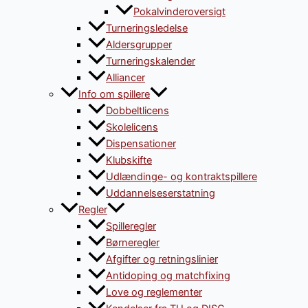
Pokalvinderoversigt
Turneringsledelse
Aldersgrupper
Turneringskalender
Alliancer
Info om spillere
Dobbeltlicens
Skolelicens
Dispensationer
Klubskifte
Udlændinge- og kontraktspillere
Uddannelseserstatning
Regler
Spilleregler
Børneregler
Afgifter og retningslinier
Antidoping og matchfixing
Love og reglementer