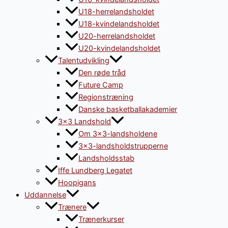
U18-herrelandsholdet
U18-kvindelandsholdet
U20-herrelandsholdet
U20-kvindelandsholdet
Talentudvikling
Den røde tråd
Future Camp
Regionstræning
Danske basketballakademier
3×3 Landshold
Om 3×3-landsholdene
3×3-landsholdstrupperne
Landsholdsstab
Iffe Lundberg Legatet
Hoopigans
Uddannelse
Trænere
Trænerkurser