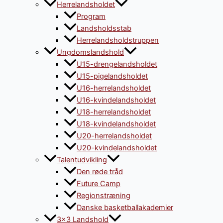
Herrelandsholdet
Program
Landsholdsstab
Herrelandsholdstruppen
Ungdomslandshold
U15-drengelandsholdet
U15-pigelandsholdet
U16-herrelandsholdet
U16-kvindelandsholdet
U18-herrelandsholdet
U18-kvindelandsholdet
U20-herrelandsholdet
U20-kvindelandsholdet
Talentudvikling
Den røde tråd
Future Camp
Regionstræning
Danske basketballakademier
3×3 Landshold