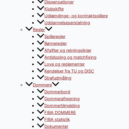
Dispensationer
Klubskifte
Udlændinge- og kontraktspillere
Uddannelseserstatning
Regler
Spilleregler
Børneregler
Afgifter og retningslinier
Antidoping og matchfixing
Love og reglementer
Kendelser fra TU og DISC
Strafudmåling
Dommere
Dommerbord
Dommerafregning
Dommertilmelding
FIBA DOMMERE
FIBA statistik
Dokumenter