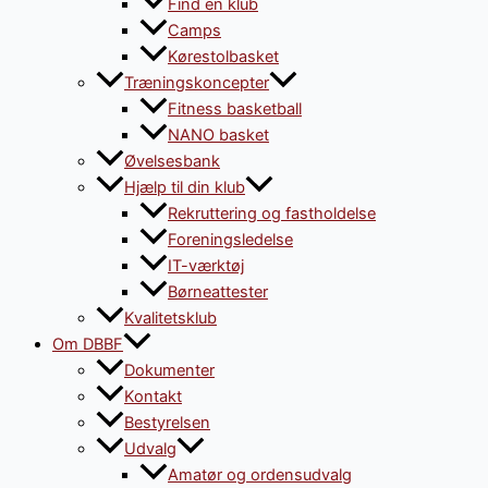
Find en klub
Camps
Kørestolbasket
Træningskoncepter
Fitness basketball
NANO basket
Øvelsesbank
Hjælp til din klub
Rekruttering og fastholdelse
Foreningsledelse
IT-værktøj
Børneattester
Kvalitetsklub
Om DBBF
Dokumenter
Kontakt
Bestyrelsen
Udvalg
Amatør og ordensudvalg