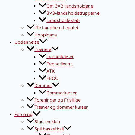
Om 3×3-landsholdene
3×3-landsholdstrupperne
Landsholdsstab
Iffe Lundberg Legatet
Hoopigans
Uddannelse
Trænere
Trænerkurser
Trænerlicens
ATK
FECC
Dommer
Dommerkurser
Foreninger og Frivillige
Træner og dommer kurser
Forening
Start en klub
Spil basketball