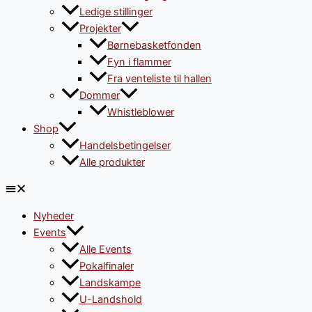
Ledige stillinger
Projekter
Børnebasketfonden
Fyn i flammer
Fra venteliste til hallen
Dommer
Whistleblower
Shop
Handelsbetingelser
Alle produkter
Nyheder
Events
Alle Events
Pokalfinaler
Landskampe
U-Landshold