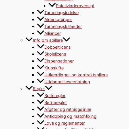
Pokalvinderoversigt
Turneringsledelse
Aldersgrupper
Turneringskalender
Alliancer
Info om spillere
Dobbeltlicens
Skolelicens
Dispensationer
Klubskifte
Udlændinge- og kontraktspillere
Uddannelseserstatning
Regler
Spilleregler
Børneregler
Afgifter og retningslinier
Antidoping og matchfixing
Love og reglementer