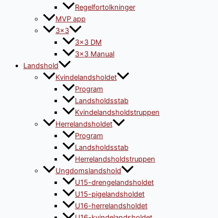
Regelfortolkninger
MVP app
3×3
3×3 DM
3×3 Manual
Landshold
Kvindelandsholdet
Program
Landsholdsstab
Kvindelandsholdstruppen
Herrelandsholdet
Program
Landsholdsstab
Herrelandsholdstruppen
Ungdomslandshold
U15-drengelandsholdet
U15-pigelandsholdet
U16-herrelandsholdet
U16-kvindelandsholdet