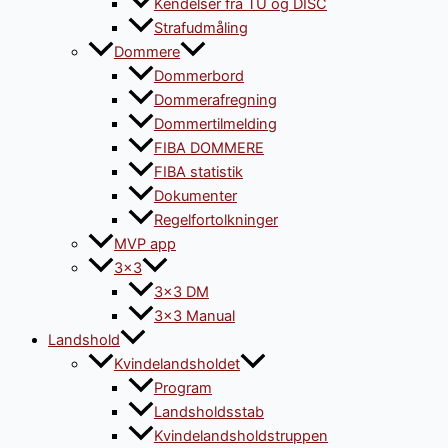
Kendelser fra TU og DISC
Strafudmåling
Dommere
Dommerbord
Dommerafregning
Dommertilmelding
FIBA DOMMERE
FIBA statistik
Dokumenter
Regelfortolkninger
MVP app
3×3
3×3 DM
3×3 Manual
Landshold
Kvindelandsholdet
Program
Landsholdsstab
Kvindelandsholdstruppen