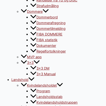
Kendelser fra TU og DISC
Strafudmåling
Dommere
Dommerbord
Dommerafregning
Dommertilmelding
FIBA DOMMERE
FIBA statistik
Dokumenter
Regelfortolkninger
MVP app
3×3
3×3 DM
3×3 Manual
Landshold
Kvindelandsholdet
Program
Landsholdsstab
Kvindelandsholdstruppen