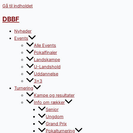
Gå til indholdet
DBBF
Nyheder
Events
Alle Events
Pokalfinaler
Landskampe
U-Landshold
Uddannelse
3×3
Turnering
Kampe og resultater
Info om rækker
Senior
Ungdom
Grand Prix
Pokalturnering