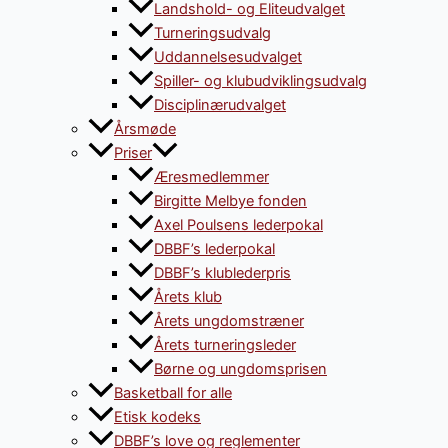
Landshold- og Eliteudvalget
Turneringsudvalg
Uddannelsesudvalget
Spiller- og klubudviklingsudvalg
Disciplinærudvalget
Årsmøde
Priser
Æresmedlemmer
Birgitte Melbye fonden
Axel Poulsens lederpokal
DBBF’s lederpokal
DBBF’s klublederpris
Årets klub
Årets ungdomstræner
Årets turneringsleder
Børne og ungdomsprisen
Basketball for alle
Etisk kodeks
DBBF’s love og reglementer