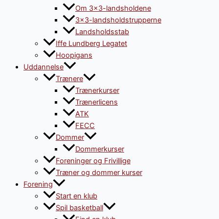
Om 3×3-landsholdene
3×3-landsholdstrupperne
Landsholdsstab
Iffe Lundberg Legatet
Hoopigans
Uddannelse
Trænere
Trænerkurser
Trænerlicens
ATK
FECC
Dommer
Dommerkurser
Foreninger og Frivillige
Træner og dommer kurser
Forening
Start en klub
Spil basketball