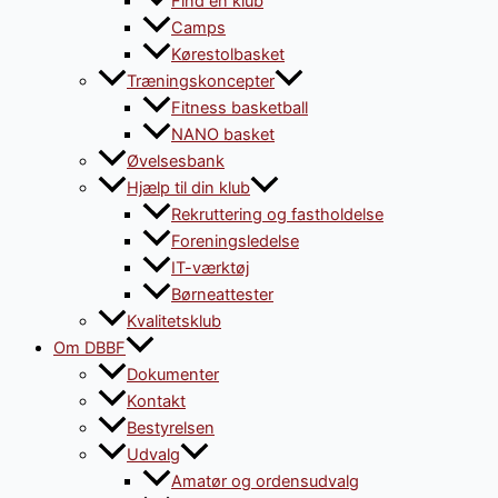
Find en klub
Camps
Kørestolbasket
Træningskoncepter
Fitness basketball
NANO basket
Øvelsesbank
Hjælp til din klub
Rekruttering og fastholdelse
Foreningsledelse
IT-værktøj
Børneattester
Kvalitetsklub
Om DBBF
Dokumenter
Kontakt
Bestyrelsen
Udvalg
Amatør og ordensudvalg