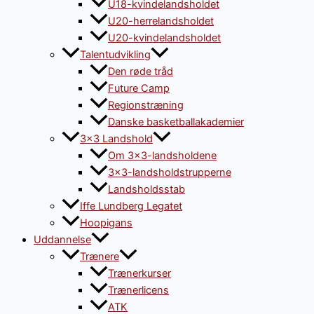
U18-kvindelandsholdet
U20-herrelandsholdet
U20-kvindelandsholdet
Talentudvikling
Den røde tråd
Future Camp
Regionstræning
Danske basketballakademier
3×3 Landshold
Om 3×3-landsholdene
3×3-landsholdstrupperne
Landsholdsstab
Iffe Lundberg Legatet
Hoopigans
Uddannelse
Trænere
Trænerkurser
Trænerlicens
ATK