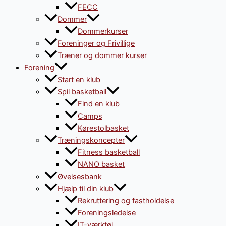
FECC
Dommer
Dommerkurser
Foreninger og Frivillige
Træner og dommer kurser
Forening
Start en klub
Spil basketball
Find en klub
Camps
Kørestolbasket
Træningskoncepter
Fitness basketball
NANO basket
Øvelsesbank
Hjælp til din klub
Rekruttering og fastholdelse
Foreningsledelse
IT-værktøj