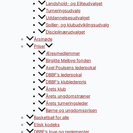
Landshold- og Eliteudvalget
Turneringsudvalg
Uddannelsesudvalget
Spiller- og klubudviklingsudvalg
Disciplinærudvalget
Årsmøde
Priser
Æresmedlemmer
Birgitte Melbye fonden
Axel Poulsens lederpokal
DBBF’s lederpokal
DBBF’s klublederpris
Årets klub
Årets ungdomstræner
Årets turneringsleder
Børne og ungdomsprisen
Basketball for alle
Etisk kodeks
DBBF’s love og reglementer