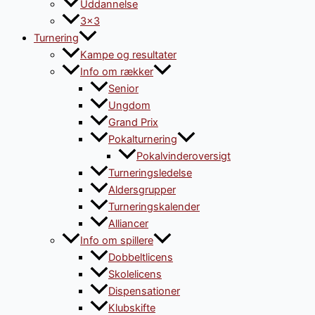
Uddannelse
3×3
Turnering
Kampe og resultater
Info om rækker
Senior
Ungdom
Grand Prix
Pokalturnering
Pokalvinderoversigt
Turneringsledelse
Aldersgrupper
Turneringskalender
Alliancer
Info om spillere
Dobbeltlicens
Skolelicens
Dispensationer
Klubskifte