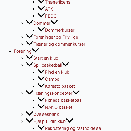
Trænerlicens
ATK
FECC
Dommer
Dommerkurser
Foreninger og Frivillige
Træner og dommer kurser
Forening
Start en klub
Spil basketball
Find en klub
Camps
Kørestolbasket
Træningskoncepter
Fitness basketball
NANO basket
Øvelsesbank
Hjælp til din klub
Rekruttering og fastholdelse