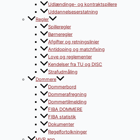
Udlændinge- og kontraktspillere
Uddannelseserstatning
Regler
Spilleregler
Børneregler
Afgifter og retningslinier
Antidoping og matchfixing
Love og reglementer
Kendelser fra TU og DISC
Strafudmåling
Dommere
Dommerbord
Dommerafregning
Dommertilmelding
FIBA DOMMERE
FIBA statistik
Dokumenter
Regelfortolkninger
MVP app