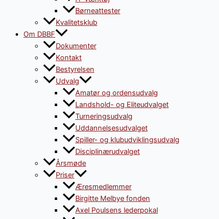
Børneattester
Kvalitetsklub
Om DBBF
Dokumenter
Kontakt
Bestyrelsen
Udvalg
Amatør og ordensudvalg
Landshold- og Eliteudvalget
Turneringsudvalg
Uddannelsesudvalget
Spiller- og klubudviklingsudvalg
Disciplinærudvalget
Årsmøde
Priser
Æresmedlemmer
Birgitte Melbye fonden
Axel Poulsens lederpokal