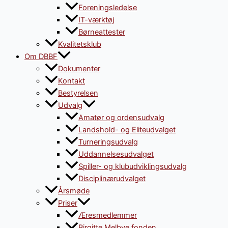
Foreningsledelse
IT-værktøj
Børneattester
Kvalitetsklub
Om DBBF
Dokumenter
Kontakt
Bestyrelsen
Udvalg
Amatør og ordensudvalg
Landshold- og Eliteudvalget
Turneringsudvalg
Uddannelsesudvalget
Spiller- og klubudviklingsudvalg
Disciplinærudvalget
Årsmøde
Priser
Æresmedlemmer
Birgitte Melbye fonden