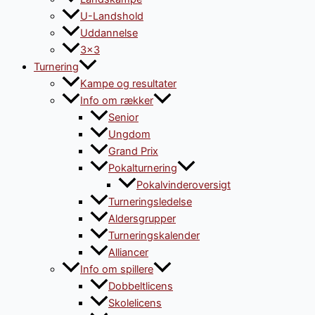
U-Landshold
Uddannelse
3×3
Turnering
Kampe og resultater
Info om rækker
Senior
Ungdom
Grand Prix
Pokalturnering
Pokalvinderoversigt
Turneringsledelse
Aldersgrupper
Turneringskalender
Alliancer
Info om spillere
Dobbeltlicens
Skolelicens