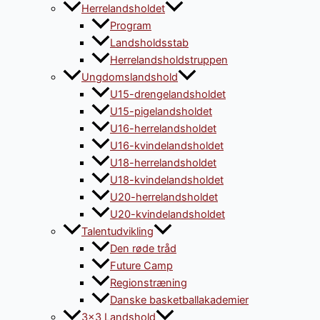
Herrelandsholdet
Program
Landsholdsstab
Herrelandsholdstruppen
Ungdomslandshold
U15-drengelandsholdet
U15-pigelandsholdet
U16-herrelandsholdet
U16-kvindelandsholdet
U18-herrelandsholdet
U18-kvindelandsholdet
U20-herrelandsholdet
U20-kvindelandsholdet
Talentudvikling
Den røde tråd
Future Camp
Regionstræning
Danske basketballakademier
3×3 Landshold