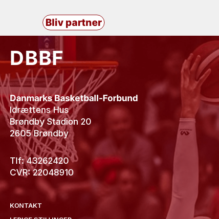
Bliv partner
DBBF
Danmarks Basketball-Forbund
Idrættens Hus
Brøndby Stadion 20
2605 Brøndby
Tlf: 43262420
CVR: 22048910
KONTAKT