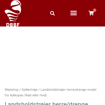
Gå
til
0
indholdet
Landsholdstrøjer
herre/drenge
model
fra
Adikopas
(Rød
eller
hvid)
antal
Webshop
/
Spillertrøje
/ Landsholdstrøjer herre/drenge model
fra Adikopas (Rød eller hvid)
Landsholdstrøjer herre/drenge