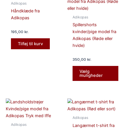
vare
Adikopas
har
Håndklæde fra
flere
Adikopas
Adikopas
varian
Spillershorts
Mulig
kvinder/pige model fra
195,00
kr.
kan
Adikopas (Røde eller
vælg
Tilføj til kurv
hvide)
på
vares
350,00
kr.
Vælg
muligheder
Dette
Dette
vare
vare
har
har
Adikopas
flere
flere
Adikopas
Langærmet t-shirt fra