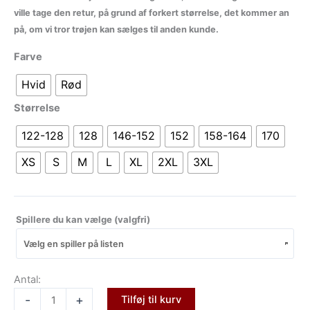
ville tage den retur, på grund af forkert størrelse, det kommer an
på, om vi tror trøjen kan sælges til anden kunde.
Farve
Hvid
Rød
Størrelse
122-128
128
146-152
152
158-164
170
XS
S
M
L
XL
2XL
3XL
Spillere du kan vælge
(valgfri)
Antal:
-
+
Tilføj til kurv