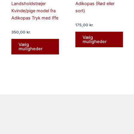
varianter.
varian
Landsholdstrøjer
Adikopas (Rød eller
Mulighederne
Mulig
Kvinde/pige model fra
sort)
kan
kan
Adikopas Tryk med Iffe
vælges
vælg
175,00
kr.
på
på
350,00
kr.
varesiden
vares
Vælg
muligheder
Vælg
muligheder