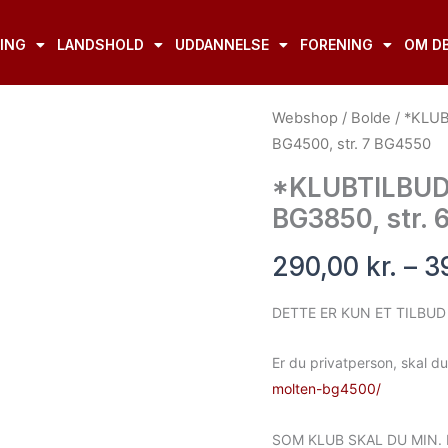
ING
LANDSHOLD
UDDANNELSE
FORENING
OM D
*KLUBTILBUD*
Webshop
/
Bolde
/ *KLUBT
Basketball
BG4500, str. 7 BG4550
fra
*KLUBTILBUD* 
Molten
BG3850, str. 
str.
5
290,00
kr.
–
3
BG3850,
str.
DETTE ER KUN ET TILBUD
6
BG4500,
Er du privatperson, skal d
str.
molten-bg4500/
7
BG4550
SOM KLUB SKAL DU MIN