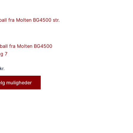
Dette
vare
har
flere
ball fra Molten BG4500
varianter.
og 7
Mulighederne
kan
kr.
vælges
på
lg muligheder
varesiden