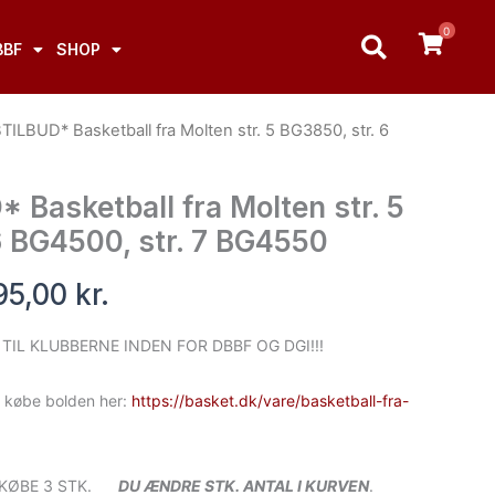
0
BBF
SHOP
Prisinterval:
ILBUD* Basketball fra Molten str. 5 BG3850, str. 6
290,00 kr.
til
Basketball fra Molten str. 5
395,00 kr.
6 BG4500, str. 7 BG4550
95,00
kr.
 TIL KLUBBERNE INDEN FOR DBBF OG DGI!!!
u købe bolden her:
https://basket.dk/vare/basketball-fra-
. KØBE 3 STK.
DU ÆNDRE STK. ANTAL I KURVEN
.