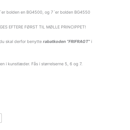
´er bolden en BG4500, og 7´er bolden BG4550
ES EFTERE FØRST TIL MØLLE PRINCIPPET!
, du skal derfor benytte
rabatkoden “FRIFRAGT”
i
n i kunstlæder. Fås i størrelserne 5, 6 og 7.