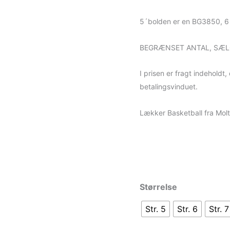
antal
5´bolden er en BG3850, 6
BEGRÆNSET ANTAL, SÆLG
I prisen er fragt indeholdt
betalingsvinduet.
Lækker Basketball fra Molte
Størrelse
Str. 5
Str. 6
Str. 7