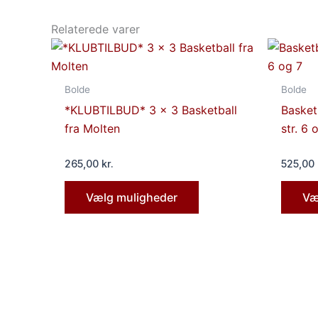
Relaterede varer
Dette
vare
har
Bolde
Bolde
flere
*KLUBTILBUD* 3 x 3 Basketball
Basket
varianter.
fra Molten
str. 6 
Mulighederne
kan
265,00
kr.
525,00
vælges
på
Vælg muligheder
Væ
varesiden