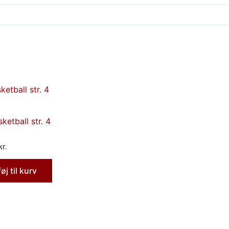
ketball str. 4
kr.
føj til kurv