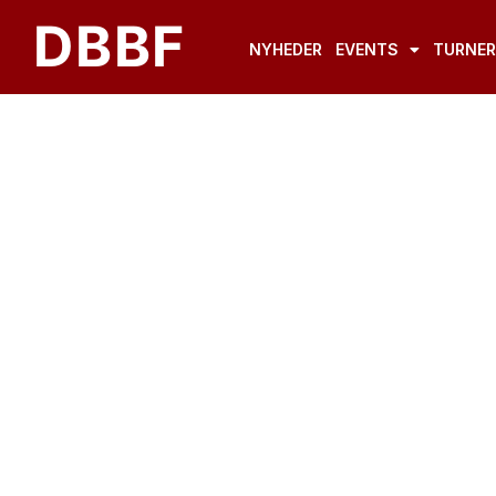
Gå
DBBF
til
NYHEDER
EVENTS
TURNER
indholdet