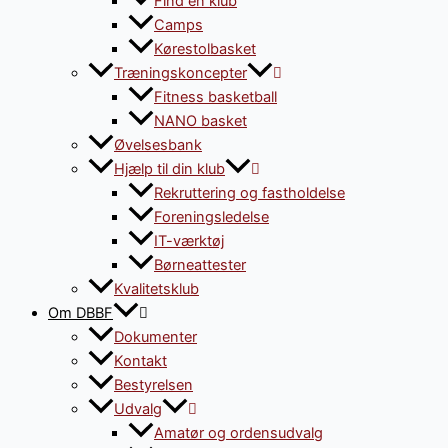
Find en klub
Camps
Kørestolbasket
Træningskoncepter
Fitness basketball
NANO basket
Øvelsesbank
Hjælp til din klub
Rekruttering og fastholdelse
Foreningsledelse
IT-værktøj
Børneattester
Kvalitetsklub
Om DBBF
Dokumenter
Kontakt
Bestyrelsen
Udvalg
Amatør og ordensudvalg