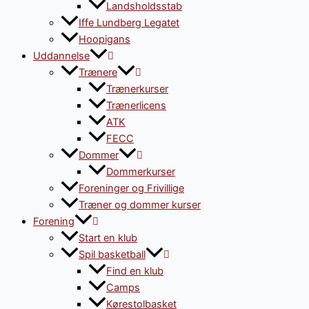
Landsholdsstab
Iffe Lundberg Legatet
Hoopigans
Uddannelse
Trænere
Trænerkurser
Trænerlicens
ATK
FECC
Dommer
Dommerkurser
Foreninger og Frivillige
Træner og dommer kurser
Forening
Start en klub
Spil basketball
Find en klub
Camps
Kørestolbasket