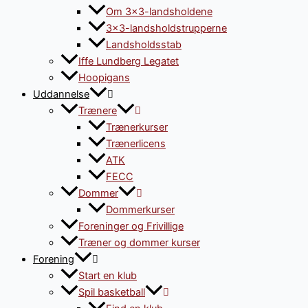
Om 3×3-landsholdene
3×3-landsholdstrupperne
Landsholdsstab
Iffe Lundberg Legatet
Hoopigans
Uddannelse
Trænere
Trænerkurser
Trænerlicens
ATK
FECC
Dommer
Dommerkurser
Foreninger og Frivillige
Træner og dommer kurser
Forening
Start en klub
Spil basketball