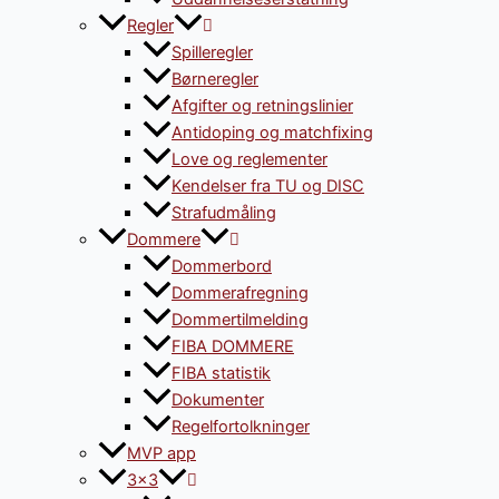
Regler
Spilleregler
Børneregler
Afgifter og retningslinier
Antidoping og matchfixing
Love og reglementer
Kendelser fra TU og DISC
Strafudmåling
Dommere
Dommerbord
Dommerafregning
Dommertilmelding
FIBA DOMMERE
FIBA statistik
Dokumenter
Regelfortolkninger
MVP app
3×3