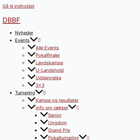
Gå til indholdet
DBBF
Nyheder
Events
Alle Events
Pokalfinaler
Landskampe
U-Landshold
Uddannelse
3×3
Turnering
Kampe og resultater
Info om rækker
Senior
Ungdom
Grand Prix
Pokalturnering