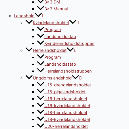
3×3 DM
3×3 Manual
Landshold
Kvindelandsholdet
Program
Landsholdsstab
Kvindelandsholdstruppen
Herrelandsholdet
Program
Landsholdsstab
Herrelandsholdstruppen
Ungdomslandshold
U15-drengelandsholdet
U15-pigelandsholdet
U16-herrelandsholdet
U16-kvindelandsholdet
U18-herrelandsholdet
U18-kvindelandsholdet
U20-herrelandsholdet