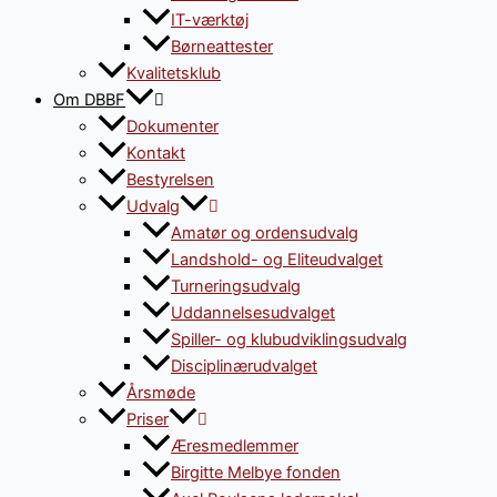
IT-værktøj
Børneattester
Kvalitetsklub
Om DBBF
Dokumenter
Kontakt
Bestyrelsen
Udvalg
Amatør og ordensudvalg
Landshold- og Eliteudvalget
Turneringsudvalg
Uddannelsesudvalget
Spiller- og klubudviklingsudvalg
Disciplinærudvalget
Årsmøde
Priser
Æresmedlemmer
Birgitte Melbye fonden