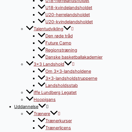
U18-herrelandsholdet
U18-kvindelandsholdet
U20-herrelandsholdet
U20-kvindelandsholdet
Talentudvikling
Den røde tråd
Future Camp
Regionstræning
Danske basketballakademier
3×3 Landshold
Om 3×3-landsholdene
3×3-landsholdstrupperne
Landsholdsstab
Iffe Lundberg Legatet
Hoopigans
Uddannelse
Trænere
Trænerkurser
Trænerlicens