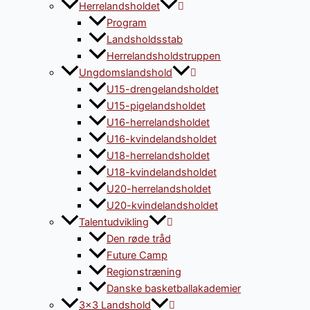
Herrelandsholdet
Program
Landsholdsstab
Herrelandsholdstruppen
Ungdomslandshold
U15-drengelandsholdet
U15-pigelandsholdet
U16-herrelandsholdet
U16-kvindelandsholdet
U18-herrelandsholdet
U18-kvindelandsholdet
U20-herrelandsholdet
U20-kvindelandsholdet
Talentudvikling
Den røde tråd
Future Camp
Regionstræning
Danske basketballakademier
3×3 Landshold