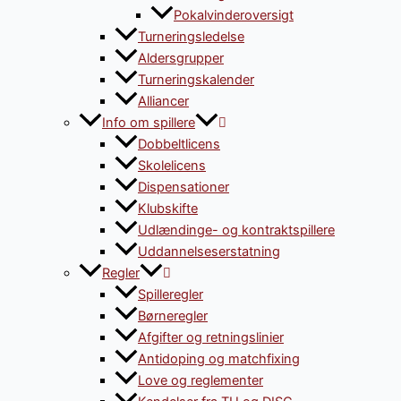
Pokalvinderoversigt
Turneringsledelse
Aldersgrupper
Turneringskalender
Alliancer
Info om spillere
Dobbeltlicens
Skolelicens
Dispensationer
Klubskifte
Udlændinge- og kontraktspillere
Uddannelseserstatning
Regler
Spilleregler
Børneregler
Afgifter og retningslinier
Antidoping og matchfixing
Love og reglementer