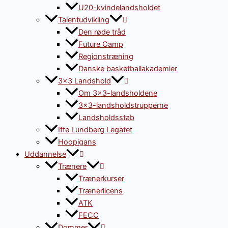
U20-kvindelandsholdet
Talentudvikling
Den røde tråd
Future Camp
Regionstræning
Danske basketballakademier
3×3 Landshold
Om 3×3-landsholdene
3×3-landsholdstrupperne
Landsholdsstab
Iffe Lundberg Legatet
Hoopigans
Uddannelse
Trænere
Trænerkurser
Trænerlicens
ATK
FECC
Dommer