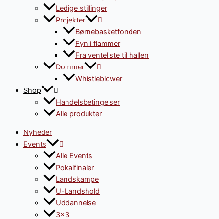
Ledige stillinger
Projekter
Børnebasketfonden
Fyn i flammer
Fra venteliste til hallen
Dommer
Whistleblower
Shop
Handelsbetingelser
Alle produkter
Nyheder
Events
Alle Events
Pokalfinaler
Landskampe
U-Landshold
Uddannelse
3×3