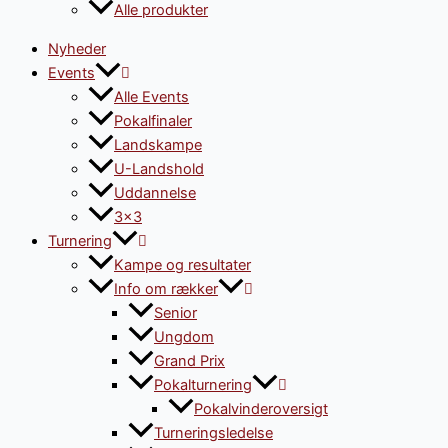
Alle produkter
Nyheder
Events
Alle Events
Pokalfinaler
Landskampe
U-Landshold
Uddannelse
3×3
Turnering
Kampe og resultater
Info om rækker
Senior
Ungdom
Grand Prix
Pokalturnering
Pokalvinderoversigt
Turneringsledelse