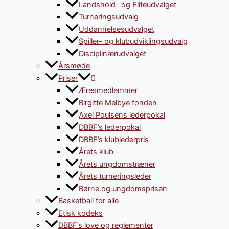
Landshold- og Eliteudvalget
Turneringsudvalg
Uddannelsesudvalget
Spiller- og klubudviklingsudvalg
Disciplinærudvalget
Årsmøde
Priser
Æresmedlemmer
Birgitte Melbye fonden
Axel Poulsens lederpokal
DBBF’s lederpokal
DBBF’s klublederpris
Årets klub
Årets ungdomstræner
Årets turneringsleder
Børne og ungdomsprisen
Basketball for alle
Etisk kodeks
DBBF’s love og reglementer