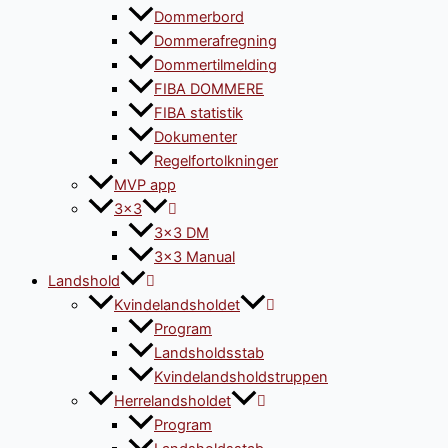
Dommerbord
Dommerafregning
Dommertilmelding
FIBA DOMMERE
FIBA statistik
Dokumenter
Regelfortolkninger
MVP app
3×3
3×3 DM
3×3 Manual
Landshold
Kvindelandsholdet
Program
Landsholdsstab
Kvindelandsholdstruppen
Herrelandsholdet
Program