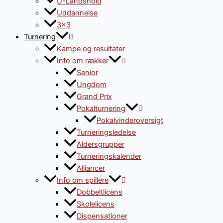
U-Landshold
Uddannelse
3×3
Turnering
Kampe og resultater
Info om rækker
Senior
Ungdom
Grand Prix
Pokalturnering
Pokalvinderoversigt
Turneringsledelse
Aldersgrupper
Turneringskalender
Alliancer
Info om spillere
Dobbeltlicens
Skolelicens
Dispensationer