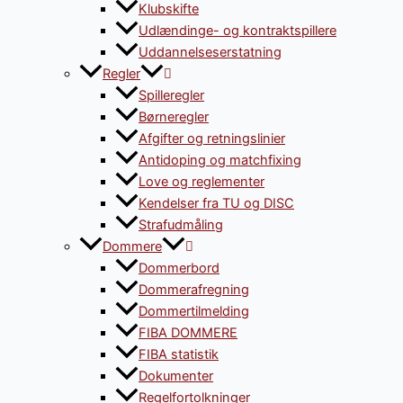
Klubskifte
Udlændinge- og kontraktspillere
Uddannelseserstatning
Regler
Spilleregler
Børneregler
Afgifter og retningslinier
Antidoping og matchfixing
Love og reglementer
Kendelser fra TU og DISC
Strafudmåling
Dommere
Dommerbord
Dommerafregning
Dommertilmelding
FIBA DOMMERE
FIBA statistik
Dokumenter
Regelfortolkninger