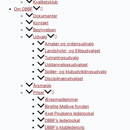
Kvalitetsklub
Om DBBF
Dokumenter
Kontakt
Bestyrelsen
Udvalg
Amatør og ordensudvalg
Landshold- og Eliteudvalget
Turneringsudvalg
Uddannelsesudvalget
Spiller- og klubudviklingsudvalg
Disciplinærudvalget
Årsmøde
Priser
Æresmedlemmer
Birgitte Melbye fonden
Axel Poulsens lederpokal
DBBF’s lederpokal
DBBF’s klublederpris