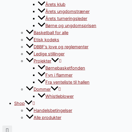
Årets klub
Årets ungdomstræner
Årets turneringsleder
Børne og ungdomsprisen
Basketball for alle
Etisk kodeks
DBBF’s love og reglementer
Ledige stillinger
Projekter
Børnebasketfonden
Fyn i flammer
Fra venteliste til hallen
Dommer
Whistleblower
Shop
Handelsbetingelser
Alle produkter