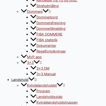
Kendelser fra TU og DISC
Strafudmåling
Dommere
Dommerbord
Dommerafregning
Dommertilmelding
FIBA DOMMERE
FIBA statistik
Dokumenter
Regelfortolkninger
MVP app
3×3
3×3 DM
3×3 Manual
Landshold
Kvindelandsholdet
Program
Landsholdsstab
Kvindelandsholdstruppen