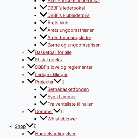
Axel Poulsens lederpokal
DBBF’s lederpokal
DBBF’s klublederpris
Årets klub
Årets ungdomstræner
Årets turneringsleder
Børne og ungdomsprisen
Basketball for alle
Etisk kodeks
DBBF’s love og reglementer
Ledige stillinger
Projekter
Børnebasketfonden
Fyn i flammer
Fra venteliste til hallen
Dommer
Whistleblower
Shop
Handelsbetingelser