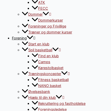
ATK
FECC
Dommer
Dommerkurser
Foreninger og Frivillige
Træner og dommer kurser
Forening
Start en klub
Spil basketball
Find en klub
Camps
Kørestolbasket
Træningskoncepter
Fitness basketball
NANO basket
Øvelsesbank
Hjælp til din klub
Rekruttering og fastholdelse
Foreningsledelse