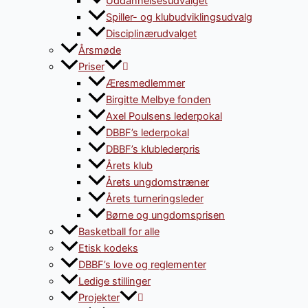
Uddannelsesudvalget
Spiller- og klubudviklingsudvalg
Disciplinærudvalget
Årsmøde
Priser
Æresmedlemmer
Birgitte Melbye fonden
Axel Poulsens lederpokal
DBBF’s lederpokal
DBBF’s klublederpris
Årets klub
Årets ungdomstræner
Årets turneringsleder
Børne og ungdomsprisen
Basketball for alle
Etisk kodeks
DBBF’s love og reglementer
Ledige stillinger
Projekter