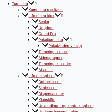
Turnering
Kampe og resultater
Info om rækker
Senior
Ungdom
Grand Prix
Pokalturnering
Pokalvinderoversigt
Turneringsledelse
Aldersgrupper
Turneringskalender
Alliancer
Info om spillere
Dobbeltlicens
Skolelicens
Dispensationer
Klubskifte
Udlændinge- og kontraktspillere
Uddannelseserstatning