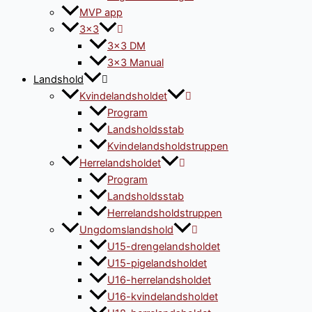
MVP app
3×3
3×3 DM
3×3 Manual
Landshold
Kvindelandsholdet
Program
Landsholdsstab
Kvindelandsholdstruppen
Herrelandsholdet
Program
Landsholdsstab
Herrelandsholdstruppen
Ungdomslandshold
U15-drengelandsholdet
U15-pigelandsholdet
U16-herrelandsholdet
U16-kvindelandsholdet