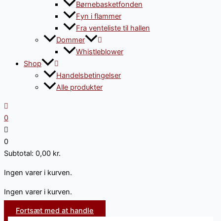
Børnebasketfonden
Fyn i flammer
Fra venteliste til hallen
Dommer
Whistleblower
Shop
Handelsbetingelser
Alle produkter
0
0
Subtotal:
0,00
kr.
Ingen varer i kurven.
Ingen varer i kurven.
Fortsæt med at handle