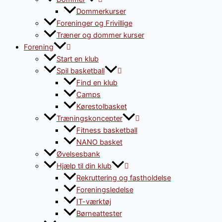
Dommerkurser
Foreninger og Frivillige
Træner og dommer kurser
Forening
Start en klub
Spil basketball
Find en klub
Camps
Kørestolbasket
Træningskoncepter
Fitness basketball
NANO basket
Øvelsesbank
Hjælp til din klub
Rekruttering og fastholdelse
Foreningsledelse
IT-værktøj
Børneattester