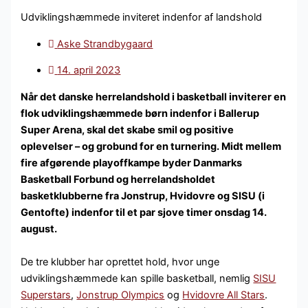
Udviklingshæmmede inviteret indenfor af landshold
Aske Strandbygaard
14. april 2023
Når det danske herrelandshold i basketball inviterer en
flok udviklingshæmmede børn indenfor i Ballerup
Super Arena, skal det skabe smil og positive
oplevelser – og grobund for en turnering. Midt mellem
fire afgørende playoffkampe byder Danmarks
Basketball Forbund og herrelandsholdet
basketklubberne fra Jonstrup, Hvidovre og SISU (i
Gentofte) indenfor til et par sjove timer onsdag 14.
august.
De tre klubber har oprettet hold, hvor unge
udviklingshæmmede kan spille basketball, nemlig
SISU
Superstars
,
Jonstrup Olympics
og
Hvidovre All Stars
.