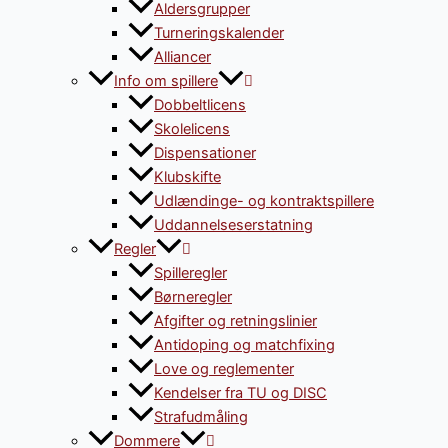
Aldersgrupper
Turneringskalender
Alliancer
Info om spillere
Dobbeltlicens
Skolelicens
Dispensationer
Klubskifte
Udlændinge- og kontraktspillere
Uddannelseserstatning
Regler
Spilleregler
Børneregler
Afgifter og retningslinier
Antidoping og matchfixing
Love og reglementer
Kendelser fra TU og DISC
Strafudmåling
Dommere