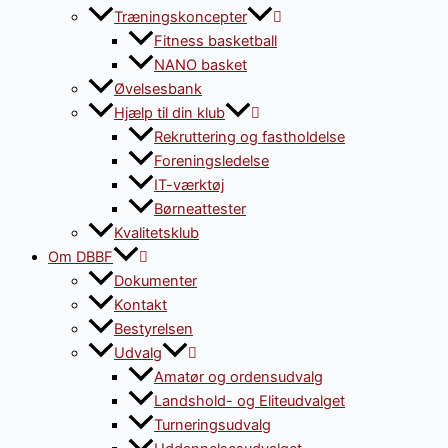
Træningskoncepter
Fitness basketball
NANO basket
Øvelsesbank
Hjælp til din klub
Rekruttering og fastholdelse
Foreningsledelse
IT-værktøj
Børneattester
Kvalitetsklub
Om DBBF
Dokumenter
Kontakt
Bestyrelsen
Udvalg
Amatør og ordensudvalg
Landshold- og Eliteudvalget
Turneringsudvalg