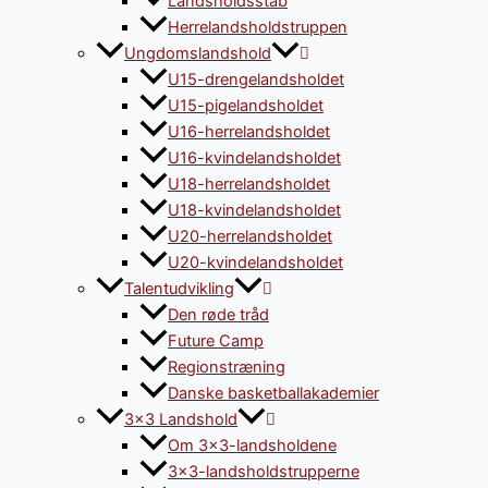
Landsholdsstab
Herrelandsholdstruppen
Ungdomslandshold
U15-drengelandsholdet
U15-pigelandsholdet
U16-herrelandsholdet
U16-kvindelandsholdet
U18-herrelandsholdet
U18-kvindelandsholdet
U20-herrelandsholdet
U20-kvindelandsholdet
Talentudvikling
Den røde tråd
Future Camp
Regionstræning
Danske basketballakademier
3×3 Landshold
Om 3×3-landsholdene
3×3-landsholdstrupperne