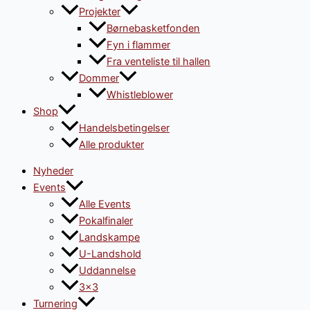
Projekter
Børnebasketfonden
Fyn i flammer
Fra venteliste til hallen
Dommer
Whistleblower
Shop
Handelsbetingelser
Alle produkter
Nyheder
Events
Alle Events
Pokalfinaler
Landskampe
U-Landshold
Uddannelse
3×3
Turnering