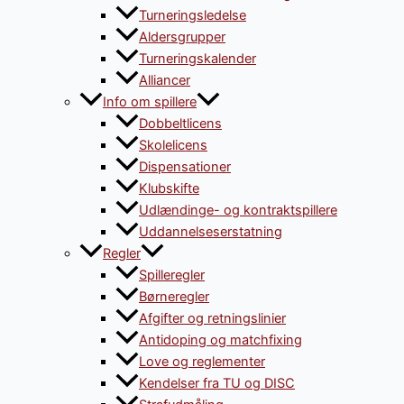
Turneringsledelse
Aldersgrupper
Turneringskalender
Alliancer
Info om spillere
Dobbeltlicens
Skolelicens
Dispensationer
Klubskifte
Udlændinge- og kontraktspillere
Uddannelseserstatning
Regler
Spilleregler
Børneregler
Afgifter og retningslinier
Antidoping og matchfixing
Love og reglementer
Kendelser fra TU og DISC