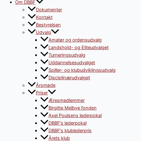
Om DBBF
Dokumenter
Kontakt
Bestyrelsen
Udvalg
Amatør og ordensudvalg
Landshold- og Eliteudvalget
Turneringsudvalg
Uddannelsesudvalget
Spiller- og klubudviklingsudvalg
Disciplinærudvalget
Årsmøde
Priser
Æresmedlemmer
Birgitte Melbye fonden
Axel Poulsens lederpokal
DBBF’s lederpokal
DBBF’s klublederpris
Årets klub