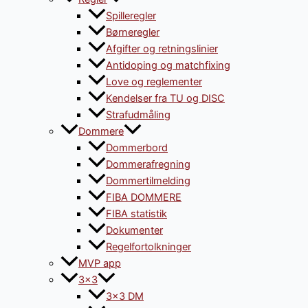
Spilleregler
Børneregler
Afgifter og retningslinier
Antidoping og matchfixing
Love og reglementer
Kendelser fra TU og DISC
Strafudmåling
Dommere
Dommerbord
Dommerafregning
Dommertilmelding
FIBA DOMMERE
FIBA statistik
Dokumenter
Regelfortolkninger
MVP app
3×3
3×3 DM