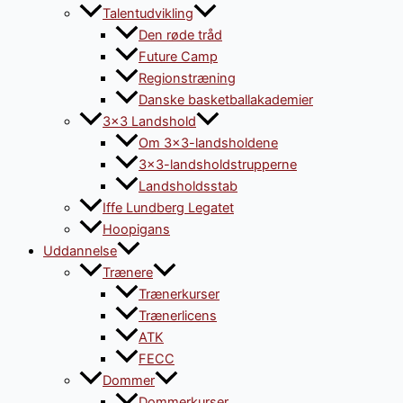
Talentudvikling
Den røde tråd
Future Camp
Regionstræning
Danske basketballakademier
3×3 Landshold
Om 3×3-landsholdene
3×3-landsholdstrupperne
Landsholdsstab
Iffe Lundberg Legatet
Hoopigans
Uddannelse
Trænere
Trænerkurser
Trænerlicens
ATK
FECC
Dommer
Dommerkurser