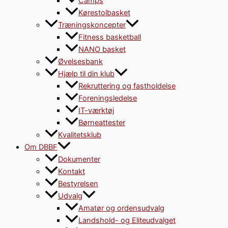
Camps
Kørestolbasket
Træningskoncepter
Fitness basketball
NANO basket
Øvelsesbank
Hjælp til din klub
Rekruttering og fastholdelse
Foreningsledelse
IT-værktøj
Børneattester
Kvalitetsklub
Om DBBF
Dokumenter
Kontakt
Bestyrelsen
Udvalg
Amatør og ordensudvalg
Landshold- og Eliteudvalget