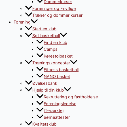
Dommerkurser
Foreninger og Frivillige
Træner og dommer kurser
Forening
Start en klub
Spil basketball
Find en klub
Camps
Kørestolbasket
Træningskoncepter
Fitness basketball
NANO basket
Øvelsesbank
Hjælp til din klub
Rekruttering og fastholdelse
Foreningsledelse
IT-værktøj
Børneattester
Kvalitetsklub