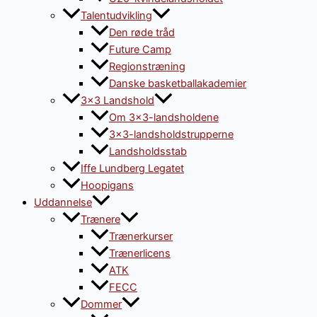
Talentudvikling
Den røde tråd
Future Camp
Regionstræning
Danske basketballakademier
3×3 Landshold
Om 3×3-landsholdene
3×3-landsholdstrupperne
Landsholdsstab
Iffe Lundberg Legatet
Hoopigans
Uddannelse
Trænere
Trænerkurser
Trænerlicens
ATK
FECC
Dommer