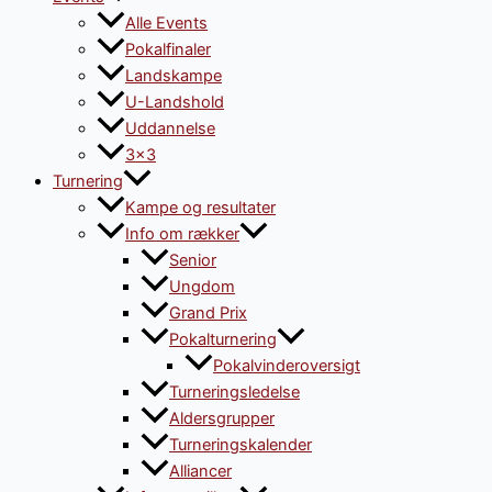
Alle Events
Pokalfinaler
Landskampe
U-Landshold
Uddannelse
3×3
Turnering
Kampe og resultater
Info om rækker
Senior
Ungdom
Grand Prix
Pokalturnering
Pokalvinderoversigt
Turneringsledelse
Aldersgrupper
Turneringskalender
Alliancer