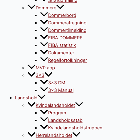
Strafudmåling
Dommere
Dommerbord
Dommerafregning
Dommertilmelding
FIBA DOMMERE
FIBA statistik
Dokumenter
Regelfortolkninger
MVP app
3×3
3×3 DM
3×3 Manual
Landshold
Kvindelandsholdet
Program
Landsholdsstab
Kvindelandsholdstruppen
Herrelandsholdet