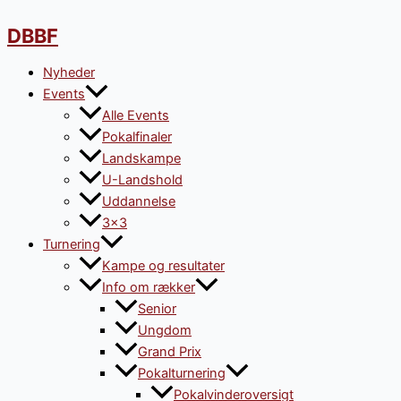
Gå
til
DBBF
indholdet
Nyheder
Events
Alle Events
Pokalfinaler
Landskampe
U-Landshold
Uddannelse
3×3
Turnering
Kampe og resultater
Info om rækker
Senior
Ungdom
Grand Prix
Pokalturnering
Pokalvinderoversigt