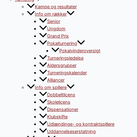
Kampe og resultater
Info om rækker
Senior
Ungdom
Grand Prix
Pokalturnering
Pokalvinderoversigt
Turneringsledelse
Aldersgrupper
Turneringskalender
Alliancer
Info om spillere
Dobbeltlicens
Skolelicens
Dispensationer
Klubskifte
Udlændinge- og kontraktspillere
Uddannelseserstatning