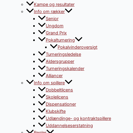
Kampe og resultater
Info om rækker
Senior
Ungdom
Grand Prix
Pokalturnering
Pokalvinderoversigt
Turneringsledelse
Aldersgrupper
Turneringskalender
Alliancer
Info om spillere
Dobbeltlicens
Skolelicens
Dispensationer
Klubskifte
Udlændinge- og kontraktspillere
Uddannelseserstatning
Regler