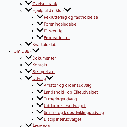
Øvelsesbank
Hjælp til din klub
Rekruttering og fastholdelse
Foreningsledelse
IT-værktøj
Børneattester
Kvalitetsklub
Om DBBF
Dokumenter
Kontakt
Bestyrelsen
Udvalg
Amatør og ordensudvalg
Landshold- og Eliteudvalget
Turneringsudvalg
Uddannelsesudvalget
Spiller- og klubudviklingsudvalg
Disciplinærudvalget
Årsmøde