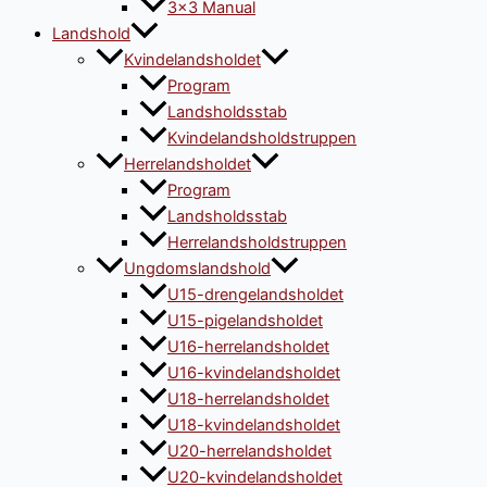
3×3 Manual
Landshold
Kvindelandsholdet
Program
Landsholdsstab
Kvindelandsholdstruppen
Herrelandsholdet
Program
Landsholdsstab
Herrelandsholdstruppen
Ungdomslandshold
U15-drengelandsholdet
U15-pigelandsholdet
U16-herrelandsholdet
U16-kvindelandsholdet
U18-herrelandsholdet
U18-kvindelandsholdet
U20-herrelandsholdet
U20-kvindelandsholdet