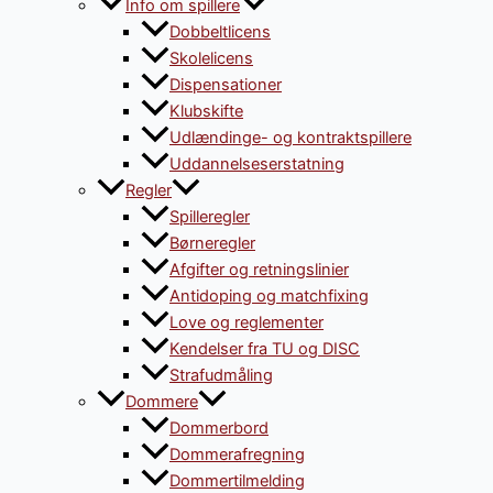
Info om spillere
Dobbeltlicens
Skolelicens
Dispensationer
Klubskifte
Udlændinge- og kontraktspillere
Uddannelseserstatning
Regler
Spilleregler
Børneregler
Afgifter og retningslinier
Antidoping og matchfixing
Love og reglementer
Kendelser fra TU og DISC
Strafudmåling
Dommere
Dommerbord
Dommerafregning
Dommertilmelding