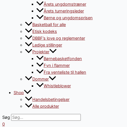
Årets ungdomstræner
Årets turneringsleder
Børne og ungdomsprisen
Basketball for alle
Etisk kodeks
DBBF’s love og reglementer
Ledige stillinger
Projekter
Børnebasketfonden
Fyn i flammer
Fra venteliste til hallen
Dommer
Whistleblower
Shop
Handelsbetingelser
Alle produkter
Søg
0