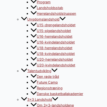
Program
Landsholdsstab
Herrelandsholdstruppen
Ungdomslandshold
U15-drengelandsholdet
U15-pigelandsholdet
U16-herrelandsholdet
U16-kvindelandsholdet
U18-herrelandsholdet
U18-kvindelandsholdet
U20-herrelandsholdet
U20-kvindelandsholdet
Talentudvikling
Den røde tråd
Future Camp
Regionstræning
Danske basketballakademier
3×3 Landshold
Om 3×3-landsholdene