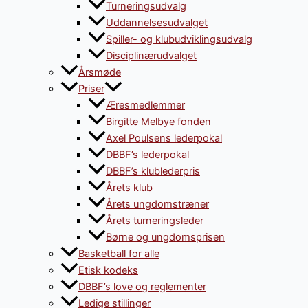
Turneringsudvalg
Uddannelsesudvalget
Spiller- og klubudviklingsudvalg
Disciplinærudvalget
Årsmøde
Priser
Æresmedlemmer
Birgitte Melbye fonden
Axel Poulsens lederpokal
DBBF’s lederpokal
DBBF’s klublederpris
Årets klub
Årets ungdomstræner
Årets turneringsleder
Børne og ungdomsprisen
Basketball for alle
Etisk kodeks
DBBF’s love og reglementer
Ledige stillinger