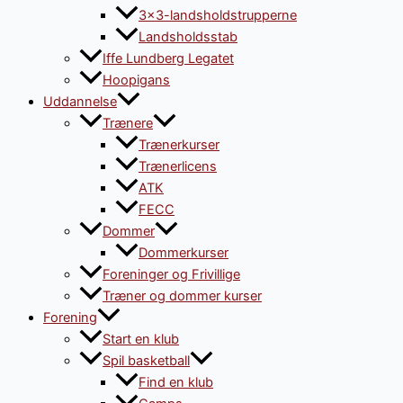
3×3-landsholdstrupperne
Landsholdsstab
Iffe Lundberg Legatet
Hoopigans
Uddannelse
Trænere
Trænerkurser
Trænerlicens
ATK
FECC
Dommer
Dommerkurser
Foreninger og Frivillige
Træner og dommer kurser
Forening
Start en klub
Spil basketball
Find en klub