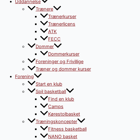
Uddannelse
Trænere
Trænerkurser
Trænerlicens
ATK
FECC
Dommer
Dommerkurser
Foreninger og Frivillige
Træner og dommer kurser
Forening
Start en klub
Spil basketball
Find en klub
Camps
Kørestolbasket
Træningskoncepter
Fitness basketball
NANO basket