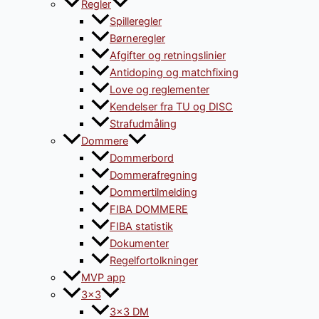
Regler
Spilleregler
Børneregler
Afgifter og retningslinier
Antidoping og matchfixing
Love og reglementer
Kendelser fra TU og DISC
Strafudmåling
Dommere
Dommerbord
Dommerafregning
Dommertilmelding
FIBA DOMMERE
FIBA statistik
Dokumenter
Regelfortolkninger
MVP app
3×3
3×3 DM