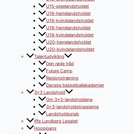
U15-pigelandsholdet
U16-herrelandsholdet
U16-kvindelandsholdet
U18-herrelandsholdet
U18-kvindelandsholdet
U20-herrelandsholdet
U20-kvindelandsholdet
Talentudvikling
Den røde tråd
Future Camp
Regionstræning
Danske basketballakademier
3×3 Landshold
Om 3×3-landsholdene
3×3-landsholdstrupperne
Landsholdsstab
Iffe Lundberg Legatet
Hoopigans