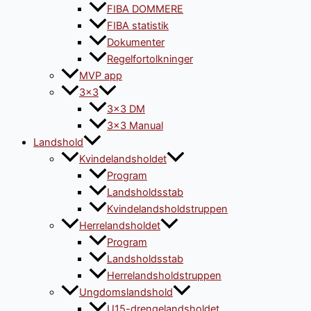
FIBA DOMMERE
FIBA statistik
Dokumenter
Regelfortolkninger
MVP app
3×3
3×3 DM
3×3 Manual
Landshold
Kvindelandsholdet
Program
Landsholdsstab
Kvindelandsholdstruppen
Herrelandsholdet
Program
Landsholdsstab
Herrelandsholdstruppen
Ungdomslandshold
U15-drengelandsholdet