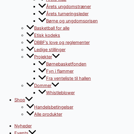
Årets ungdomstræner
Årets turneringsleder
Børne og ungdomsprisen
Basketball for alle
Etisk kodeks
DBBF’s love og reglementer
Ledige stillinger
Projekter
Børnebasketfonden
Fyn i flammer
Fra venteliste til hallen
Dommer
Whistleblower
Shop
Handelsbetingelser
Alle produkter
Nyheder
Events