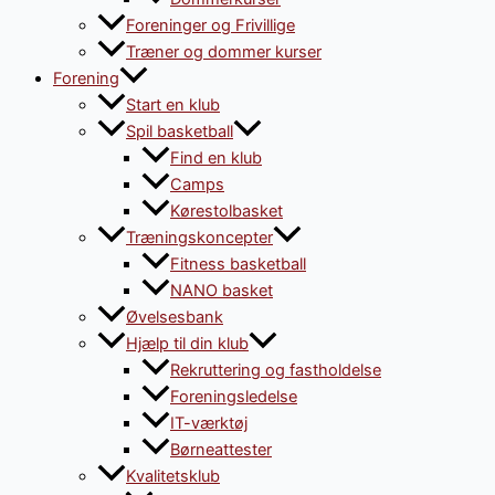
Foreninger og Frivillige
Træner og dommer kurser
Forening
Start en klub
Spil basketball
Find en klub
Camps
Kørestolbasket
Træningskoncepter
Fitness basketball
NANO basket
Øvelsesbank
Hjælp til din klub
Rekruttering og fastholdelse
Foreningsledelse
IT-værktøj
Børneattester
Kvalitetsklub