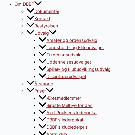
Om DBBF
Dokumenter
Kontakt
Bestyrelsen
Udvalg
Amatør og ordensudvalg
Landshold- og Eliteudvalget
Turneringsudvalg
Uddannelsesudvalget
Spiller- og klubudviklingsudvalg
Disciplinærudvalget
Årsmøde
Priser
Æresmedlemmer
Birgitte Melbye fonden
Axel Poulsens lederpokal
DBBF’s lederpokal
DBBF’s klublederpris
Årets klub