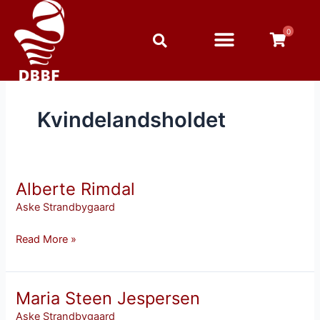
Gå
til
0
indholdet
Kvindelandsholdet
Alberte Rimdal
Alberte
Rimdal
Aske Strandbygaard
Read More »
Maria Steen Jespersen
Maria
Steen
Aske Strandbygaard