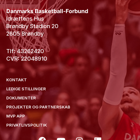
Danmarks Basketball-Forbund
Idrættens Hus
Brøndby Stadion 20
2605 Brøndby
Tlf: 43262420
CVR: 22048910
KONTAKT
LEDIGE STILLINGER
DOKUMENTER
PROJEKTER OG PARTNERSKAB
MVP APP
PRIVATLIVSPOLITIK
F
Y
I
L