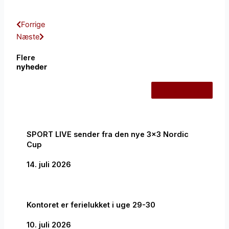
Tidligere
Næste
Forrige
Næste
Flere
nyheder
Alle nyheder
SPORT LIVE sender fra den nye 3×3 Nordic
Cup
14. juli 2026
Kontoret er ferielukket i uge 29-30
10. juli 2026