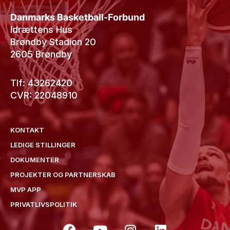
Danmarks Basketball-Forbund
Idrættens Hus
Brøndby Stadion 20
2605 Brøndby
Tlf: 43262420
CVR: 22048910
KONTAKT
LEDIGE STILLINGER
DOKUMENTER
PROJEKTER OG PARTNERSKAB
MVP APP
PRIVATLIVSPOLITIK
F
Y
I
L