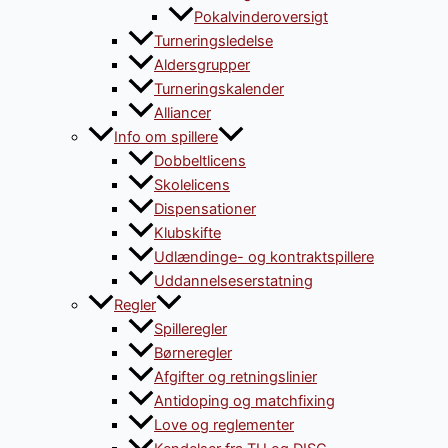
Pokalvinderoversigt
Turneringsledelse
Aldersgrupper
Turneringskalender
Alliancer
Info om spillere
Dobbeltlicens
Skolelicens
Dispensationer
Klubskifte
Udlændinge- og kontraktspillere
Uddannelseserstatning
Regler
Spilleregler
Børneregler
Afgifter og retningslinier
Antidoping og matchfixing
Love og reglementer