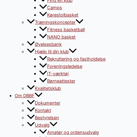
Find en klub
Camps
Kørestolbasket
Træningskoncepter
Fitness basketball
NANO basket
Øvelsesbank
Hjælp til din klub
Rekruttering og fastholdelse
Foreningsledelse
IT-værktøj
Børneattester
Kvalitetsklub
Om DBBF
Dokumenter
Kontakt
Bestyrelsen
Udvalg
Amatør og ordensudvalg