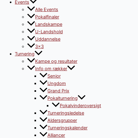
Events
Alle Events
Pokalfinaler
Landskampe
U-Landshold
Uddannelse
3×3
Turnering
Kampe og resultater
Info om rækker
Senior
Ungdom
Grand Prix
Pokalturnering
Pokalvinderoversigt
Turneringsledelse
Aldersgrupper
Turneringskalender
Alliancer