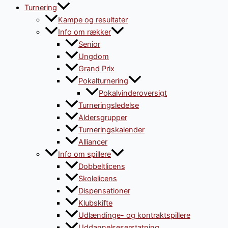
Turnering
Kampe og resultater
Info om rækker
Senior
Ungdom
Grand Prix
Pokalturnering
Pokalvinderoversigt
Turneringsledelse
Aldersgrupper
Turneringskalender
Alliancer
Info om spillere
Dobbeltlicens
Skolelicens
Dispensationer
Klubskifte
Udlændinge- og kontraktspillere
Uddannelseserstatning