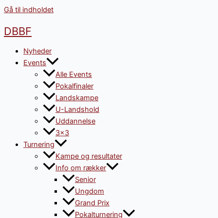
Gå til indholdet
DBBF
Nyheder
Events
Alle Events
Pokalfinaler
Landskampe
U-Landshold
Uddannelse
3×3
Turnering
Kampe og resultater
Info om rækker
Senior
Ungdom
Grand Prix
Pokalturnering