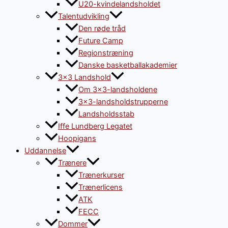
U20-kvindelandsholdet
Talentudvikling
Den røde tråd
Future Camp
Regionstræning
Danske basketballakademier
3×3 Landshold
Om 3×3-landsholdene
3×3-landsholdstrupperne
Landsholdsstab
Iffe Lundberg Legatet
Hoopigans
Uddannelse
Trænere
Trænerkurser
Trænerlicens
ATK
FECC
Dommer