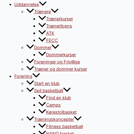
Uddannelse
Trænere
Trænerkurser
Trænerlicens
ATK
FECC
Dommer
Dommerkurser
Foreninger og Frivillige
Træner og dommer kurser
Forening
Start en klub
Spil basketball
Find en klub
Camps
Kørestolbasket
Træningskoncepter
Fitness basketball
NANO basket