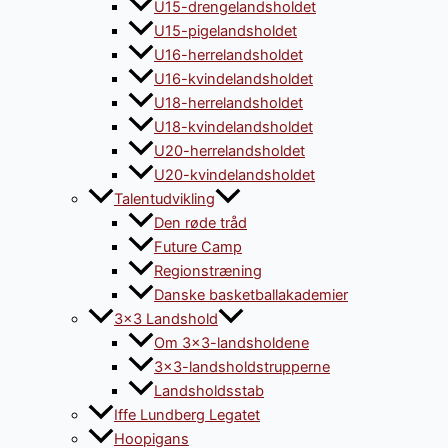
U15-drengelandsholdet
U15-pigelandsholdet
U16-herrelandsholdet
U16-kvindelandsholdet
U18-herrelandsholdet
U18-kvindelandsholdet
U20-herrelandsholdet
U20-kvindelandsholdet
Talentudvikling
Den røde tråd
Future Camp
Regionstræning
Danske basketballakademier
3×3 Landshold
Om 3×3-landsholdene
3×3-landsholdstrupperne
Landsholdsstab
Iffe Lundberg Legatet
Hoopigans