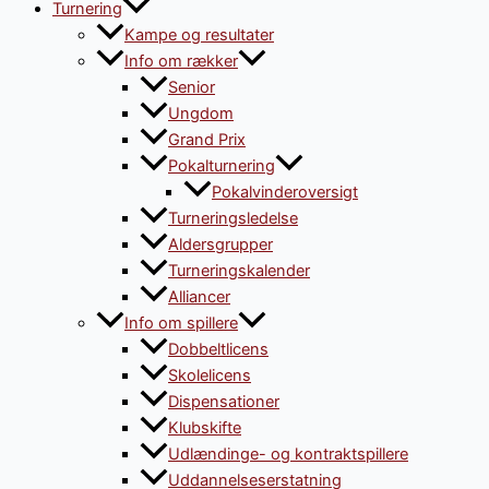
Turnering
Kampe og resultater
Info om rækker
Senior
Ungdom
Grand Prix
Pokalturnering
Pokalvinderoversigt
Turneringsledelse
Aldersgrupper
Turneringskalender
Alliancer
Info om spillere
Dobbeltlicens
Skolelicens
Dispensationer
Klubskifte
Udlændinge- og kontraktspillere
Uddannelseserstatning