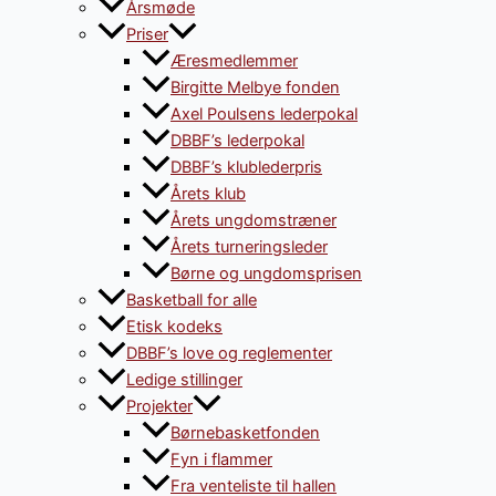
Årsmøde
Priser
Æresmedlemmer
Birgitte Melbye fonden
Axel Poulsens lederpokal
DBBF’s lederpokal
DBBF’s klublederpris
Årets klub
Årets ungdomstræner
Årets turneringsleder
Børne og ungdomsprisen
Basketball for alle
Etisk kodeks
DBBF’s love og reglementer
Ledige stillinger
Projekter
Børnebasketfonden
Fyn i flammer
Fra venteliste til hallen