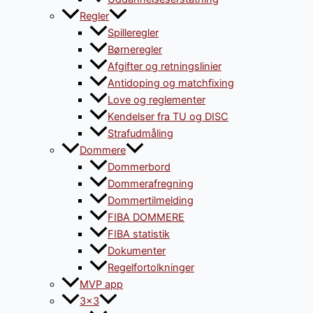
Regler
Spilleregler
Børneregler
Afgifter og retningslinier
Antidoping og matchfixing
Love og reglementer
Kendelser fra TU og DISC
Strafudmåling
Dommere
Dommerbord
Dommerafregning
Dommertilmelding
FIBA DOMMERE
FIBA statistik
Dokumenter
Regelfortolkninger
MVP app
3×3