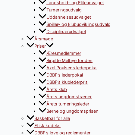
Landshold- og Eliteudvalget
Turneringsudvalg
Uddannelsesudvalget
Spiller- og klubudviklingsudvalg
Disciplinærudvalget
Årsmøde
Priser
Æresmedlemmer
Birgitte Melbye fonden
Axel Poulsens lederpokal
DBBF’s lederpokal
DBBF’s klublederpris
Årets klub
Årets ungdomstræner
Årets turneringsleder
Børne og ungdomsprisen
Basketball for alle
Etisk kodeks
DBBF’s love og reglementer