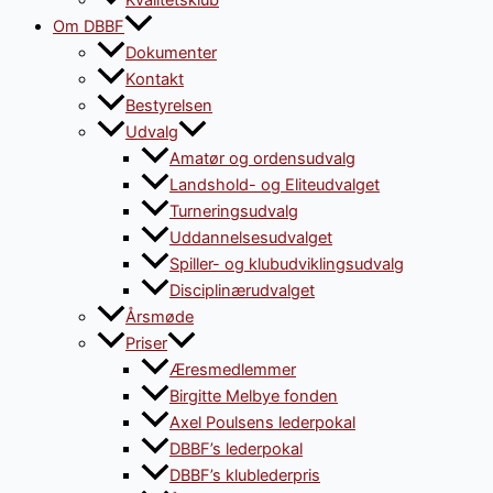
Kvalitetsklub
Om DBBF
Dokumenter
Kontakt
Bestyrelsen
Udvalg
Amatør og ordensudvalg
Landshold- og Eliteudvalget
Turneringsudvalg
Uddannelsesudvalget
Spiller- og klubudviklingsudvalg
Disciplinærudvalget
Årsmøde
Priser
Æresmedlemmer
Birgitte Melbye fonden
Axel Poulsens lederpokal
DBBF’s lederpokal
DBBF’s klublederpris