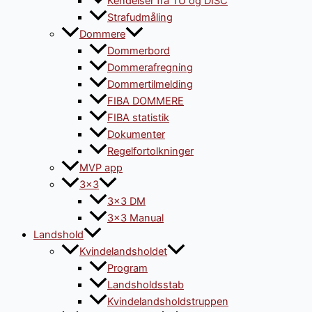
Kendelser fra TU og DISC
Strafudmåling
Dommere
Dommerbord
Dommerafregning
Dommertilmelding
FIBA DOMMERE
FIBA statistik
Dokumenter
Regelfortolkninger
MVP app
3×3
3×3 DM
3×3 Manual
Landshold
Kvindelandsholdet
Program
Landsholdsstab
Kvindelandsholdstruppen