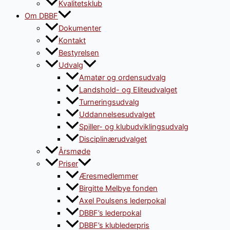
Kvalitetsklub
Om DBBF
Dokumenter
Kontakt
Bestyrelsen
Udvalg
Amatør og ordensudvalg
Landshold- og Eliteudvalget
Turneringsudvalg
Uddannelsesudvalget
Spiller- og klubudviklingsudvalg
Disciplinærudvalget
Årsmøde
Priser
Æresmedlemmer
Birgitte Melbye fonden
Axel Poulsens lederpokal
DBBF’s lederpokal
DBBF’s klublederpris