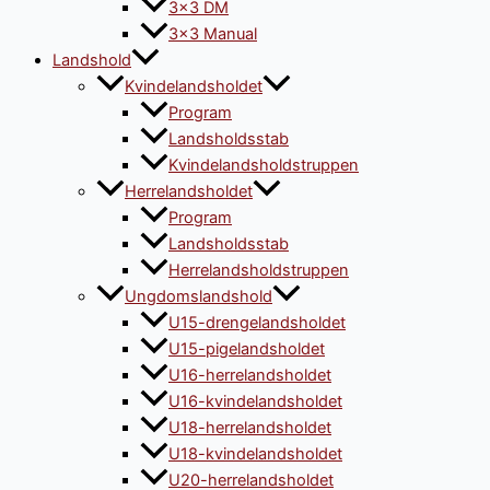
3×3 DM
3×3 Manual
Landshold
Kvindelandsholdet
Program
Landsholdsstab
Kvindelandsholdstruppen
Herrelandsholdet
Program
Landsholdsstab
Herrelandsholdstruppen
Ungdomslandshold
U15-drengelandsholdet
U15-pigelandsholdet
U16-herrelandsholdet
U16-kvindelandsholdet
U18-herrelandsholdet
U18-kvindelandsholdet
U20-herrelandsholdet