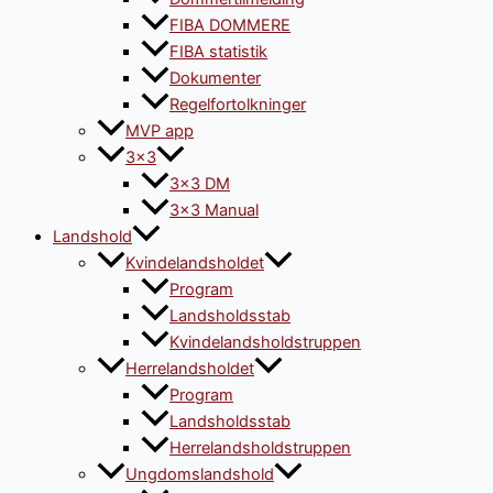
FIBA DOMMERE
FIBA statistik
Dokumenter
Regelfortolkninger
MVP app
3×3
3×3 DM
3×3 Manual
Landshold
Kvindelandsholdet
Program
Landsholdsstab
Kvindelandsholdstruppen
Herrelandsholdet
Program
Landsholdsstab
Herrelandsholdstruppen
Ungdomslandshold