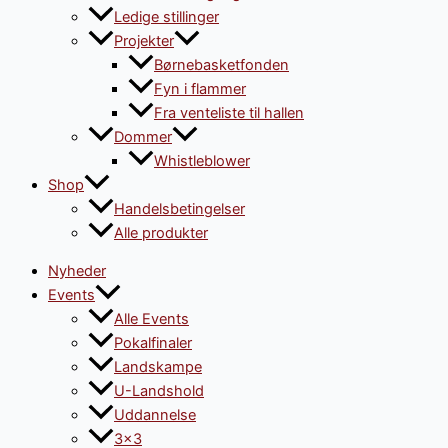
Ledige stillinger
Projekter
Børnebasketfonden
Fyn i flammer
Fra venteliste til hallen
Dommer
Whistleblower
Shop
Handelsbetingelser
Alle produkter
Nyheder
Events
Alle Events
Pokalfinaler
Landskampe
U-Landshold
Uddannelse
3×3