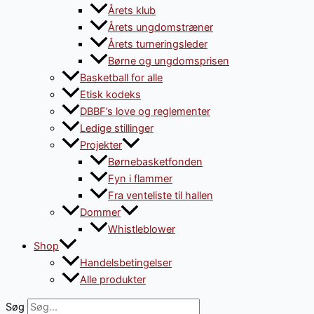
Årets klub
Årets ungdomstræner
Årets turneringsleder
Børne og ungdomsprisen
Basketball for alle
Etisk kodeks
DBBF’s love og reglementer
Ledige stillinger
Projekter
Børnebasketfonden
Fyn i flammer
Fra venteliste til hallen
Dommer
Whistleblower
Shop
Handelsbetingelser
Alle produkter
Søg