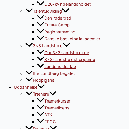
U20-kvindelandsholdet
Talentudvikling
Den røde tråd
Future Camp
Regionstræning
Danske basketballakademier
3×3 Landshold
Om 3×3-landsholdene
3×3-landsholdstrupperne
Landsholdsstab
Iffe Lundberg Legatet
Hoopigans
Uddannelse
Trænere
Trænerkurser
Trænerlicens
ATK
FECC
Dommer