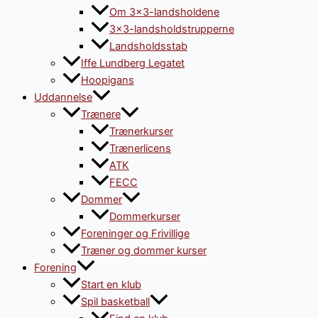
Om 3×3-landsholdene
3×3-landsholdstrupperne
Landsholdsstab
Iffe Lundberg Legatet
Hoopigans
Uddannelse
Trænere
Trænerkurser
Trænerlicens
ATK
FECC
Dommer
Dommerkurser
Foreninger og Frivillige
Træner og dommer kurser
Forening
Start en klub
Spil basketball