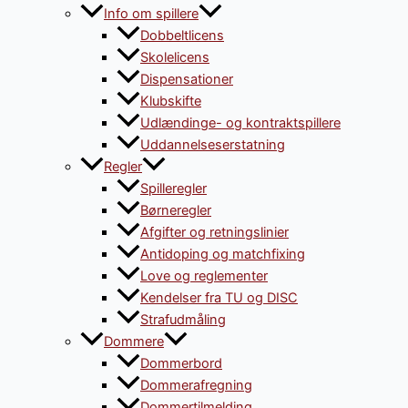
Info om spillere
Dobbeltlicens
Skolelicens
Dispensationer
Klubskifte
Udlændinge- og kontraktspillere
Uddannelseserstatning
Regler
Spilleregler
Børneregler
Afgifter og retningslinier
Antidoping og matchfixing
Love og reglementer
Kendelser fra TU og DISC
Strafudmåling
Dommere
Dommerbord
Dommerafregning
Dommertilmelding