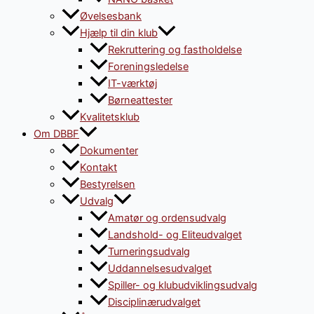
Øvelsesbank
Hjælp til din klub
Rekruttering og fastholdelse
Foreningsledelse
IT-værktøj
Børneattester
Kvalitetsklub
Om DBBF
Dokumenter
Kontakt
Bestyrelsen
Udvalg
Amatør og ordensudvalg
Landshold- og Eliteudvalget
Turneringsudvalg
Uddannelsesudvalget
Spiller- og klubudviklingsudvalg
Disciplinærudvalget