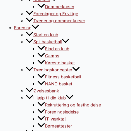
Dommerkurser
Foreninger og Frivillige
Træner og dommer kurser
Forening
Start en klub
Spil basketball
Find en klub
Camps
Kørestolbasket
Træningskoncepter
Fitness basketball
NANO basket
Øvelsesbank
Hjælp til din klub
Rekruttering og fastholdelse
Foreningsledelse
IT-værktøj
Børneattester