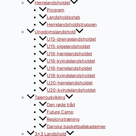
Herrelandsholdet
Program
Landsholdsstab
Herrelandsholdstruppen
Ungdomslandshold
U15-drengelandsholdet
U15-pigelandsholdet
U16-herrelandsholdet
U16-kvindelandsholdet
U18-herrelandsholdet
U18-kvindelandsholdet
U20-herrelandsholdet
U20-kvindelandsholdet
Talentudvikling
Den røde tråd
Future Camp
Regionstræning
Danske basketballakademier
3×3 Landshold