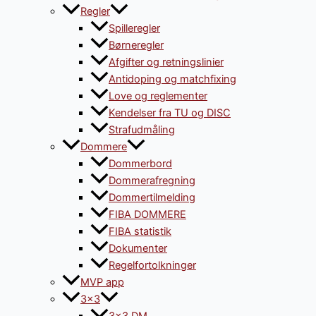
Regler
Spilleregler
Børneregler
Afgifter og retningslinier
Antidoping og matchfixing
Love og reglementer
Kendelser fra TU og DISC
Strafudmåling
Dommere
Dommerbord
Dommerafregning
Dommertilmelding
FIBA DOMMERE
FIBA statistik
Dokumenter
Regelfortolkninger
MVP app
3×3