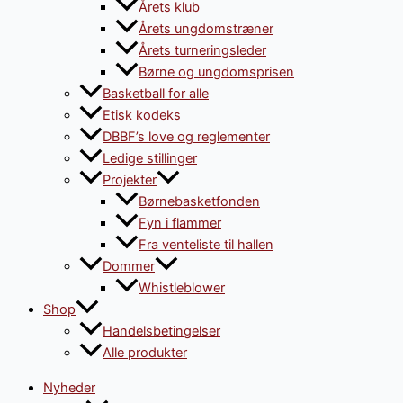
Årets klub
Årets ungdomstræner
Årets turneringsleder
Børne og ungdomsprisen
Basketball for alle
Etisk kodeks
DBBF’s love og reglementer
Ledige stillinger
Projekter
Børnebasketfonden
Fyn i flammer
Fra venteliste til hallen
Dommer
Whistleblower
Shop
Handelsbetingelser
Alle produkter
Nyheder