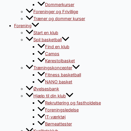
Dommerkurser
Foreninger og Frivillige
Træner og dommer kurser
Forening
Start en klub
Spil basketball
Find en klub
Camps
Kørestolbasket
Træningskoncepter
Fitness basketball
NANO basket
Øvelsesbank
Hjælp til din klub
Rekruttering og fastholdelse
Foreningsledelse
IT-værktøj
Børneattester