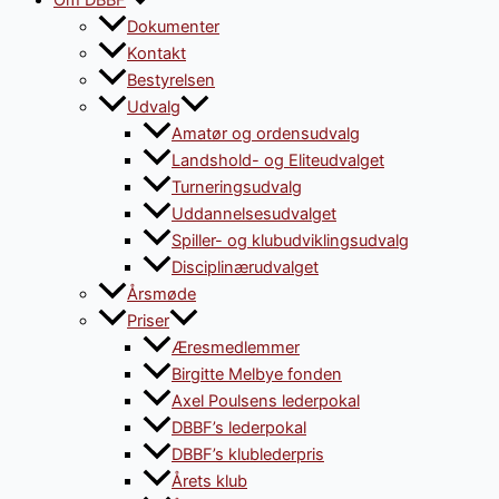
Om DBBF
Dokumenter
Kontakt
Bestyrelsen
Udvalg
Amatør og ordensudvalg
Landshold- og Eliteudvalget
Turneringsudvalg
Uddannelsesudvalget
Spiller- og klubudviklingsudvalg
Disciplinærudvalget
Årsmøde
Priser
Æresmedlemmer
Birgitte Melbye fonden
Axel Poulsens lederpokal
DBBF’s lederpokal
DBBF’s klublederpris
Årets klub