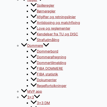
Spilleregler
Børneregler
Afgifter og retningslinier
Antidoping og matchfixing
Love og reglementer
Kendelser fra TU og DISC
Strafudmåling
Dommere
Dommerbord
Dommerafregning
Dommertilmelding
FIBA DOMMERE
FIBA statistik
Dokumenter
Regelfortolkninger
MVP app
3×3
3×3 DM