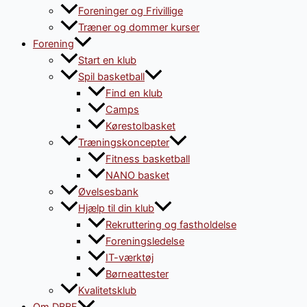
Foreninger og Frivillige
Træner og dommer kurser
Forening
Start en klub
Spil basketball
Find en klub
Camps
Kørestolbasket
Træningskoncepter
Fitness basketball
NANO basket
Øvelsesbank
Hjælp til din klub
Rekruttering og fastholdelse
Foreningsledelse
IT-værktøj
Børneattester
Kvalitetsklub