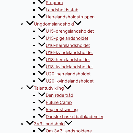
Program
Landsholdsstab
Herrelandsholdstruppen
Ungdomslandshold
U15-drengelandsholdet
U15-pigelandsholdet
U16-herrelandsholdet
U16-kvindelandsholdet
U18-herrelandsholdet
U18-kvindelandsholdet
U20-herrelandsholdet
U20-kvindelandsholdet
Talentudvikling
Den røde tråd
Future Camp
Regionstræning
Danske basketballakademier
3×3 Landshold
Om 3×3-landsholdene