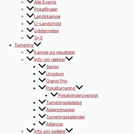
Alle Events
Pokalfinaler
Landskampe
U-Landshold
Uddannelse
3×3
Turnering
Kampe og resultater
Info om rækker
Senior
Ungdom
Grand Prix
Pokalturnering
Pokalvinderoversigt
Turneringsledelse
Aldersgrupper
Turneringskalender
Alliancer
Info om spillere