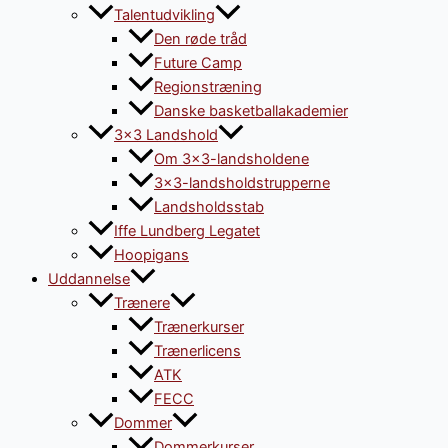
Talentudvikling
Den røde tråd
Future Camp
Regionstræning
Danske basketballakademier
3×3 Landshold
Om 3×3-landsholdene
3×3-landsholdstrupperne
Landsholdsstab
Iffe Lundberg Legatet
Hoopigans
Uddannelse
Trænere
Trænerkurser
Trænerlicens
ATK
FECC
Dommer
Dommerkurser