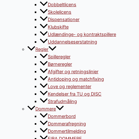
Dobbeltlicens
Skolelicens
Dispensationer
Klubskifte
Udlændinge- og kontraktspillere
Uddannelseserstatning
Regler
Spilleregler
Børneregler
Afgifter og retningslinier
Antidoping og matchfixing
Love og reglementer
Kendelser fra TU og DISC
Strafudmåling
Dommere
Dommerbord
Dommerafregning
Dommertilmelding
FIBA DOMMERE