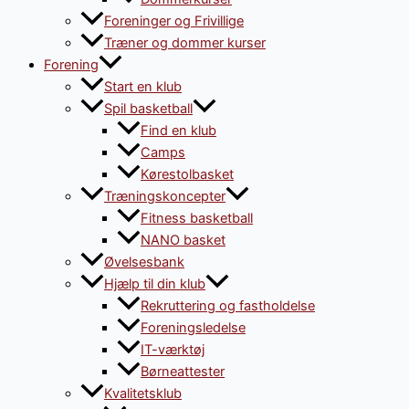
Foreninger og Frivillige
Træner og dommer kurser
Forening
Start en klub
Spil basketball
Find en klub
Camps
Kørestolbasket
Træningskoncepter
Fitness basketball
NANO basket
Øvelsesbank
Hjælp til din klub
Rekruttering og fastholdelse
Foreningsledelse
IT-værktøj
Børneattester
Kvalitetsklub