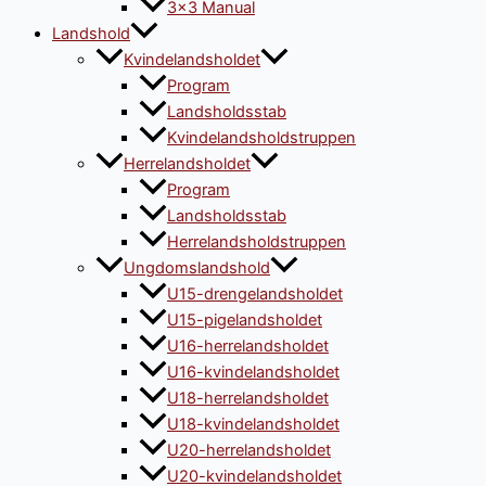
3×3 Manual
Landshold
Kvindelandsholdet
Program
Landsholdsstab
Kvindelandsholdstruppen
Herrelandsholdet
Program
Landsholdsstab
Herrelandsholdstruppen
Ungdomslandshold
U15-drengelandsholdet
U15-pigelandsholdet
U16-herrelandsholdet
U16-kvindelandsholdet
U18-herrelandsholdet
U18-kvindelandsholdet
U20-herrelandsholdet
U20-kvindelandsholdet