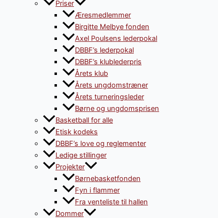
Priser
Æresmedlemmer
Birgitte Melbye fonden
Axel Poulsens lederpokal
DBBF’s lederpokal
DBBF’s klublederpris
Årets klub
Årets ungdomstræner
Årets turneringsleder
Børne og ungdomsprisen
Basketball for alle
Etisk kodeks
DBBF’s love og reglementer
Ledige stillinger
Projekter
Børnebasketfonden
Fyn i flammer
Fra venteliste til hallen
Dommer