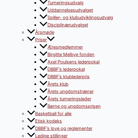
Turneringsudvalg
Uddannelsesudvalget
Spiller- og klubudviklingsudvalg
Disciplinærudvalget
Årsmøde
Priser
Æresmedlemmer
Birgitte Melbye fonden
Axel Poulsens lederpokal
DBBF’s lederpokal
DBBF’s klublederpris
Årets klub
Årets ungdomstræner
Årets turneringsleder
Børne og ungdomsprisen
Basketball for alle
Etisk kodeks
DBBF’s love og reglementer
Ledige stillinger