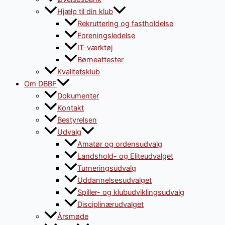
Hjælp til din klub
Rekruttering og fastholdelse
Foreningsledelse
IT-værktøj
Børneattester
Kvalitetsklub
Om DBBF
Dokumenter
Kontakt
Bestyrelsen
Udvalg
Amatør og ordensudvalg
Landshold- og Eliteudvalget
Turneringsudvalg
Uddannelsesudvalget
Spiller- og klubudviklingsudvalg
Disciplinærudvalget
Årsmøde