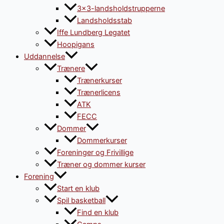
3×3-landsholdstrupperne
Landsholdsstab
Iffe Lundberg Legatet
Hoopigans
Uddannelse
Trænere
Trænerkurser
Trænerlicens
ATK
FECC
Dommer
Dommerkurser
Foreninger og Frivillige
Træner og dommer kurser
Forening
Start en klub
Spil basketball
Find en klub