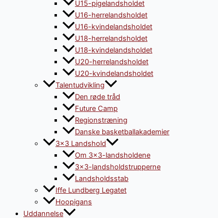
U15-pigelandsholdet
U16-herrelandsholdet
U16-kvindelandsholdet
U18-herrelandsholdet
U18-kvindelandsholdet
U20-herrelandsholdet
U20-kvindelandsholdet
Talentudvikling
Den røde tråd
Future Camp
Regionstræning
Danske basketballakademier
3×3 Landshold
Om 3×3-landsholdene
3×3-landsholdstrupperne
Landsholdsstab
Iffe Lundberg Legatet
Hoopigans
Uddannelse