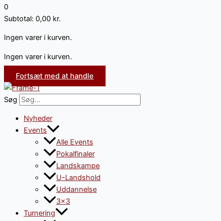
0
Subtotal:
0,00
kr.
Ingen varer i kurven.
Ingen varer i kurven.
Fortsæt med at handle
Søg
Nyheder
Events
Alle Events
Pokalfinaler
Landskampe
U-Landshold
Uddannelse
3×3
Turnering