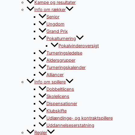
Kampe og resultater
Info om rækker
Senior
Ungdom
Grand Prix
Pokalturnering
Pokalvinderoversigt
Turneringsledelse
Aldersgrupper
Turneringskalender
Alliancer
Info om spillere
Dobbeltlicens
Skolelicens
Dispensationer
Klubskifte
Udlændinge- og kontraktspillere
Uddannelseserstatning
Regler