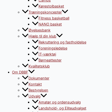
Camps
Kørestolbasket
Træningskoncepter
Fitness basketball
NANO basket
Øvelsesbank
Hjælp til din klub
Rekruttering og fastholdelse
Foreningsledelse
IT-værktøj
Børneattester
Kvalitetsklub
Om DBBF
Dokumenter
Kontakt
Bestyrelsen
Udvalg
Amatør og ordensudvalg
Landshold- og Eliteudvalget