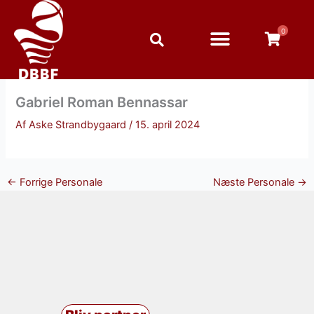
Gå
til
0
indholdet
Gabriel Roman Bennassar
Af
Aske Strandbygaard
/
15. april 2024
←
Forrige Personale
Næste Personale
→