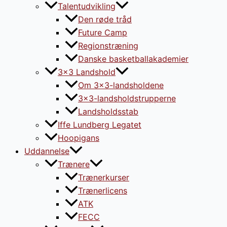
Talentudvikling
Den røde tråd
Future Camp
Regionstræning
Danske basketballakademier
3×3 Landshold
Om 3×3-landsholdene
3×3-landsholdstrupperne
Landsholdsstab
Iffe Lundberg Legatet
Hoopigans
Uddannelse
Trænere
Trænerkurser
Trænerlicens
ATK
FECC