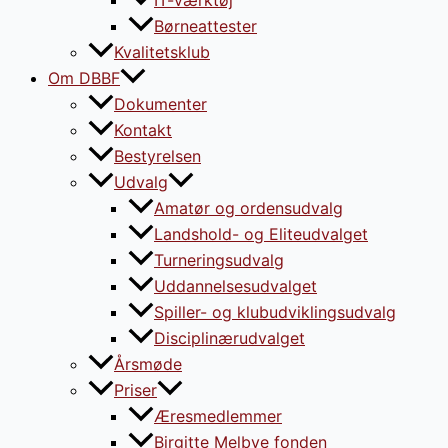
Børneattester
Kvalitetsklub
Om DBBF
Dokumenter
Kontakt
Bestyrelsen
Udvalg
Amatør og ordensudvalg
Landshold- og Eliteudvalget
Turneringsudvalg
Uddannelsesudvalget
Spiller- og klubudviklingsudvalg
Disciplinærudvalget
Årsmøde
Priser
Æresmedlemmer
Birgitte Melbye fonden