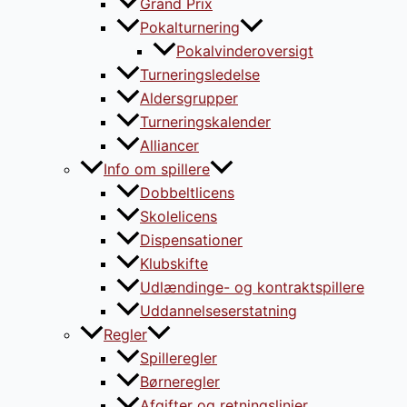
Grand Prix
Pokalturnering
Pokalvinderoversigt
Turneringsledelse
Aldersgrupper
Turneringskalender
Alliancer
Info om spillere
Dobbeltlicens
Skolelicens
Dispensationer
Klubskifte
Udlændinge- og kontraktspillere
Uddannelseserstatning
Regler
Spilleregler
Børneregler
Afgifter og retningslinier