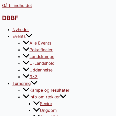
Gå til indholdet
DBBF
Nyheder
Events
Alle Events
Pokalfinaler
Landskampe
U-Landshold
Uddannelse
3×3
Turnering
Kampe og resultater
Info om rækker
Senior
Ungdom