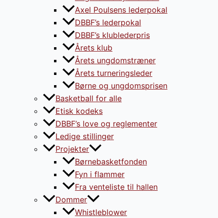
Axel Poulsens lederpokal
DBBF’s lederpokal
DBBF’s klublederpris
Årets klub
Årets ungdomstræner
Årets turneringsleder
Børne og ungdomsprisen
Basketball for alle
Etisk kodeks
DBBF’s love og reglementer
Ledige stillinger
Projekter
Børnebasketfonden
Fyn i flammer
Fra venteliste til hallen
Dommer
Whistleblower