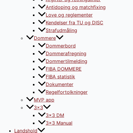
Antidoping og matchfixing
Love og reglementer
Kendelser fra TU og DISC
Strafudmåling
Dommere
Dommerbord
Dommerafregning
Dommertilmelding
FIBA DOMMERE
FIBA statistik
Dokumenter
Regelfortolkninger
MVP app
3×3
3×3 DM
3×3 Manual
Landshold