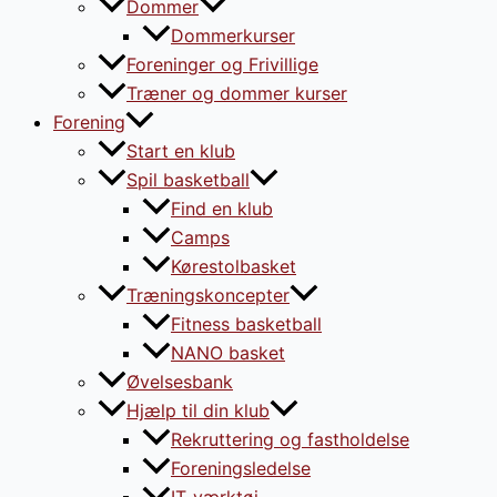
Dommer
Dommerkurser
Foreninger og Frivillige
Træner og dommer kurser
Forening
Start en klub
Spil basketball
Find en klub
Camps
Kørestolbasket
Træningskoncepter
Fitness basketball
NANO basket
Øvelsesbank
Hjælp til din klub
Rekruttering og fastholdelse
Foreningsledelse
IT-værktøj